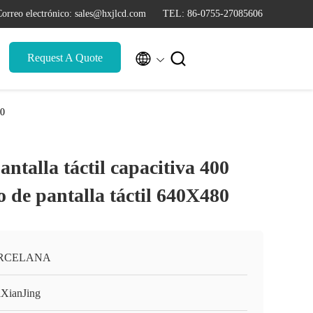
orreo electrónico: sales@hxjlcd.com
TEL: 86-0755-27085606


Request A Quote
80
antalla táctil capacitiva 400
de pantalla táctil 640X480
RCELANA
XianJing