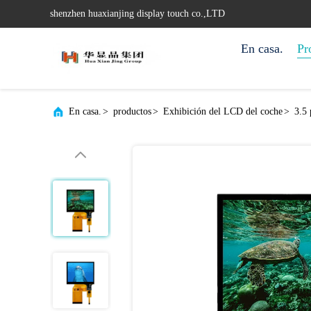
shenzhen huaxianjing display touch co.,LTD
En casa.
Pr
En casa.
>
productos
>
Exhibición del LCD del coche
>
3.5 