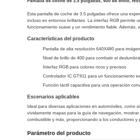
Pantalla de coche de 3.5 pulgadas, 400 de brillo, re
Esta pantalla de coche de 3.5 pulgadas ofrece una experi
incluso en entornos brillantes. La interfaz RGB permite 
funcionamiento suave y un rendimiento fiable. Además, vien
Características del producto
Pantalla de alta resolución 640X480 para imágen
Nivel de brillo de 400 para combatir el deslumbr
Interfaz RGB para colores ricos y precisos
Controlador IC GT911 para un funcionamiento est
Función táctil capacitiva para una operación con
Escenarios aplicables
Ideal para diversas aplicaciones en automóviles, como s
vívidamente mapas para la guía de navegación, mostrar li
combustible y más, proporcionando a los conductores y p
Parámetro del producto