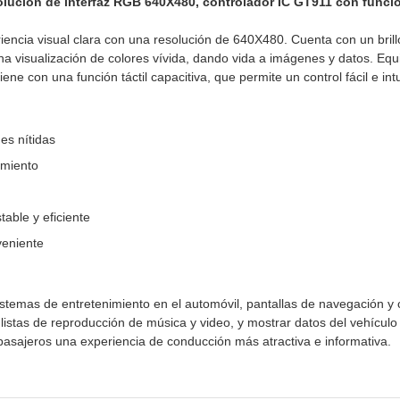
solución de interfaz RGB 640X480, controlador IC GT911 con función
encia visual clara con una resolución de 640X480. Cuenta con un brillo
una visualización de colores vívida, dando vida a imágenes y datos. Eq
e con una función táctil capacitiva, que permite un control fácil e intu
es nítidas
amiento
able y eficiente
veniente
istemas de entretenimiento en el automóvil, pantallas de navegación y 
stas de reproducción de música y video, y mostrar datos del vehículo e
asajeros una experiencia de conducción más atractiva e informativa.