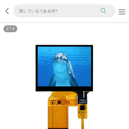
2
/
4