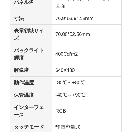
パネル名
画面
表示IPSのLCD
寸法
76.9*63.9*2.8mm
表示領域サイ
70.08*52.56mm
TFT LCDタッチスクリーン
ズ
バックライト
携帯型LCDモニター
400Cd/m2
輝度
解像度
640X480
OLEDの表示モジュール
動作温度
-30℃～+80℃
車LCDの表示
保管温度
-40℃～+90℃
インターフェ
円状のLCD画面
RGB
ース
タッチモード
静電容量式
LCDのタッチ画面のパネル