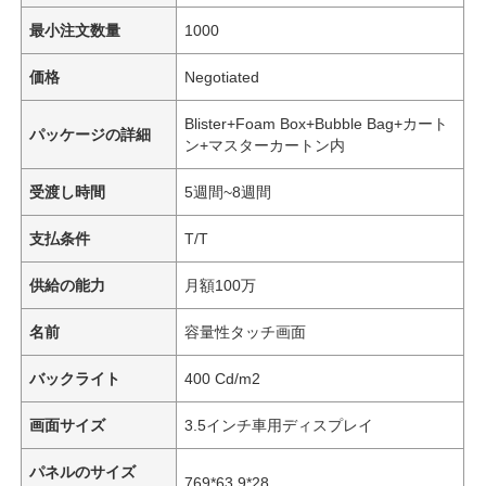
最小注文数量
1000
価格
Negotiated
Blister+Foam Box+Bubble Bag+カート
パッケージの詳細
ン+マスターカートン内
受渡し時間
5週間~8週間
支払条件
T/T
供給の能力
月額100万
名前
容量性タッチ画面
バックライト
400 Cd/m2
画面サイズ
3.5インチ車用ディスプレイ
パネルのサイズ
769*63.9*28