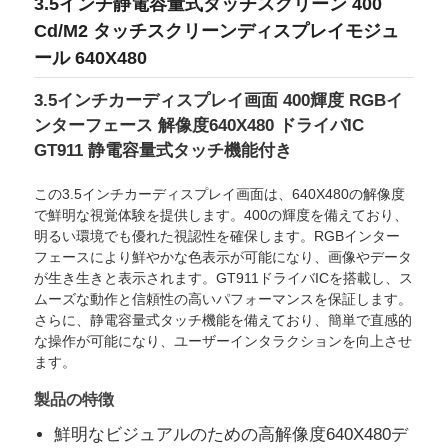
3.5インチ静電容量式タッチスクリーン 400
Cd/M2 タッチスクリーンディスプレイモジュ
ール 640X480
3.5インチカーディスプレイ画面 400輝度 RGBイ
ンターフェース 解像度640X480 ドライバIC
GT911 静電容量式タッチ機能付き
この3.5インチカーディスプレイ画面は、640X480の解像度
で鮮明な視覚体験を提供します。400の輝度を備えており、
明るい環境でも優れた視認性を確保します。RGBインター
フェースにより鮮やかな色表示が可能になり、画像やデータ
が生き生きと表示されます。GT911ドライバICを搭載し、ス
ムーズな動作と信頼性の高いパフォーマンスを保証します。
ホーム
さらに、静電容量式タッチ機能を備えており、簡単で直感的
な操作が可能になり、ユーザーインタラクションを向上させ
ます。
製品
製品の特徴
鮮明なビジュアルのための高解像度640X480デ
動画