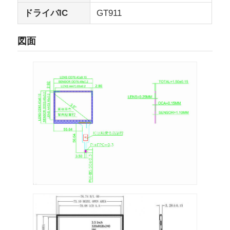
ドライバIC
GT911
UART LCD ディスプレイ
図面
紙のディスプレイ
モノクロムLcdスクリーン
コグLCDモジュール
STN LCDの表示
バックパネル
注文LCD表示モジュール