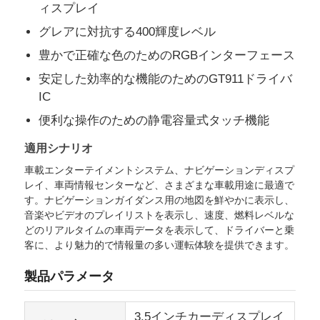
ィスプレイ
グレアに対抗する400輝度レベル
私たちについて
豊かで正確な色のためのRGBインターフェース
安定した効率的な機能のためのGT911ドライバ
工場見学
IC
便利な操作のための静電容量式タッチ機能
品質管理
適用シナリオ
車載エンターテイメントシステム、ナビゲーションディスプ
お問い合わせ
レイ、車両情報センターなど、さまざまな車載用途に最適で
す。ナビゲーションガイダンス用の地図を鮮やかに表示し、
音楽やビデオのプレイリストを表示し、速度、燃料レベルな
ニュース
どのリアルタイムの車両データを表示して、ドライバーと乗
客に、より魅力的で情報量の多い運転体験を提供できます。
事件
製品パラメータ
TFT LCDディスプレイ
3.5インチカーディスプレイ