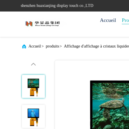
shenzhen huaxianjing display touch co.,LTD
Accueil
Pro
Accueil
>
produits
>
Affichage d'affichage à cristaux liquide