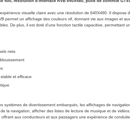
té 400, résolution d'interface RVB 640X480, puce de contrôle GT91
expérience visuelle claire avec une résolution de 640X480. Il dispose d'
 permet un affichage des couleurs vif, donnant vie aux images et aux
s. De plus, il est doté d'une fonction tactile capacitive, permettant un co
uels nets
'éblouissement
es
table et efficace
atique
les systèmes de divertissement embarqués, les affichages de navigation e
e la navigation, afficher des listes de lecture de musique et de vidéos
e, offrant aux conducteurs et aux passagers une expérience de conduite