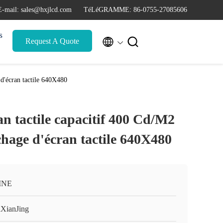
E-mail: sales@hxjlcd.com
TéLéGRAMME: 86-0755-27085606
s


Request A Quote
 d'écran tactile 640X480
an tactile capacitif 400 Cd/M2
hage d'écran tactile 640X480
INE
XianJing