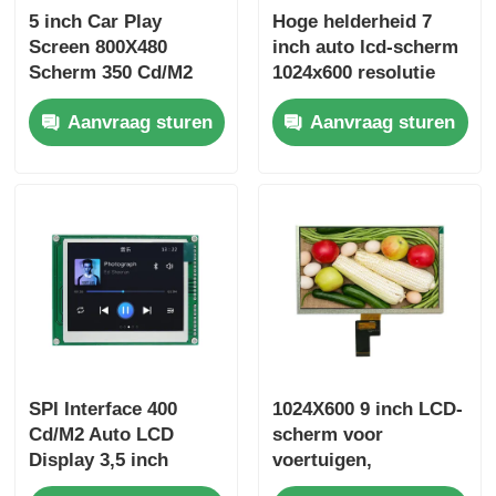
5 inch Car Play
Hoge helderheid 7
Screen 800X480
inch auto lcd-scherm
Scherm 350 Cd/M2
1024x600 resolutie
ST7789 Bestuurder IC
rgb-interface
Aanvraag sturen
Aanvraag sturen
SPI Interface 400
1024X600 9 inch LCD-
Cd/M2 Auto LCD
scherm voor
Display 3,5 inch
voertuigen,
Dashboard Scherm
helderheid 450 cd/m2,