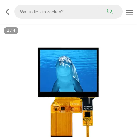
2
/
4