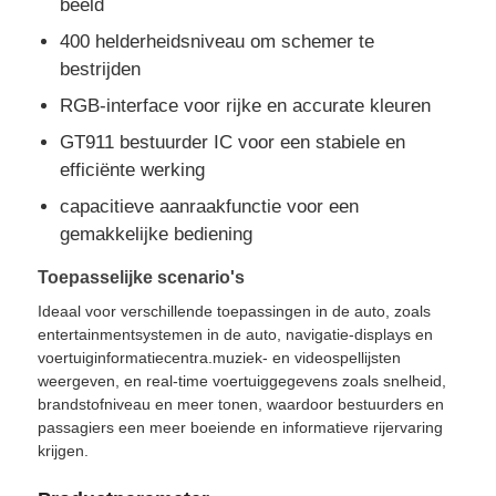
beeld
400 helderheidsniveau om schemer te
Over Ons
bestrijden
RGB-interface voor rijke en accurate kleuren
Fabriekstour
GT911 bestuurder IC voor een stabiele en
efficiënte werking
Kwaliteitscontrole
capacitieve aanraakfunctie voor een
gemakkelijke bediening
Neem contact met ons op
Toepasselijke scenario's
Ideaal voor verschillende toepassingen in de auto, zoals
entertainmentsystemen in de auto, navigatie-displays en
Nieuws
voertuiginformatiecentra.muziek- en videospellijsten
weergeven, en real-time voertuiggegevens zoals snelheid,
brandstofniveau en meer tonen, waardoor bestuurders en
Gevallen
passagiers een meer boeiende en informatieve rijervaring
krijgen.
TFT LCD -display