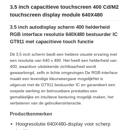
3.5 inch capacitieve touchscreen 400 Cd/M2
touchscreen display module 640X480
3.5 inch autodisplay scherm 400 helderheid
RGB interface resolutie 640X480 bestuurder IC
GT911 met capacitieve touch functie
Dit 3,5 inch scherm biedt een heldere visuele ervaring met
een resolutie van 640 x 480. Het heeft een helderheid van
400, waardoor uitstekende zichtbaarheid wordt
gewaarborgd, zelfs in lichte omgevingen.De RGB-interface
maakt een levendige kleurweergave mogelijkHet is
uitgerust met de GT911 bestuurder IC en garandeert een
soepele werking en betrouwbare prestaties.een
Huis
gemakkelijke en intuïtieve besturing mogelijk maken, het
verbeteren van de gebruikersinteractie.
Producten
Productkenmerken
Hoogresolutie 640X480-display voor scherp
Video's