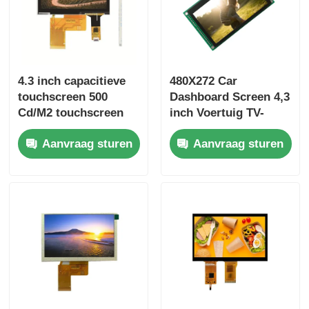
4.3 inch capacitieve
480X272 Car
touchscreen 500
Dashboard Screen 4,3
Cd/M2 touchscreen
inch Voertuig TV-
display module
monitors 500 Cd/m2
Aanvraag sturen
Aanvraag sturen
800X480