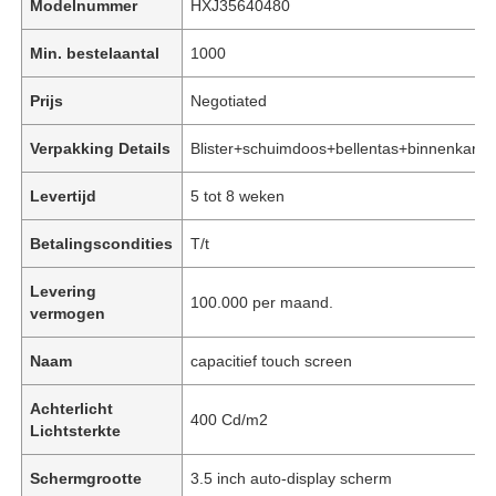
Modelnummer
HXJ35640480
Min. bestelaantal
1000
Prijs
Negotiated
Verpakking Details
Blister+schuimdoos+bellentas+binnenkarto
Levertijd
5 tot 8 weken
Betalingscondities
T/t
Levering
100.000 per maand.
vermogen
Naam
capacitief touch screen
Achterlicht
400 Cd/m2
Lichtsterkte
Schermgrootte
3.5 inch auto-display scherm