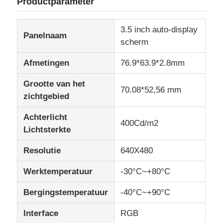
Productparameter
IPS Lcd Vertoning
3.5 inch auto-display
Panelnaam
scherm
TFT LCD Touchscreen
Afmetingen
76.9*63.9*2.8mm
Grootte van het
draagbare lcd-monitor
70.08*52,56 mm
zichtgebied
Achterlicht
OLED-Vertoningsmodule
400Cd/m2
Lichtsterkte
Resolutie
640X480
Autolcd Vertoning
Werktemperatuur
-30°C~+80°C
Circulair LCD-scherm
Bergingstemperatuur
-40°C~+90°C
Interface
RGB
LCD touch screenpaneel