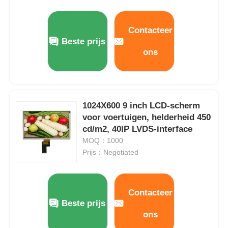
Over Ons
Contacteer
Beste prijs
ons
Fabriekstour
Kwaliteitscontrole
1024X600 9 inch LCD-scherm
voor voertuigen, helderheid 450
Neem contact met ons op
cd/m2, 40IP LVDS-interface
MOQ：1000
Prijs：Negotiated
Nieuws
Gevallen
Contacteer
Beste prijs
ons
TFT LCD -display