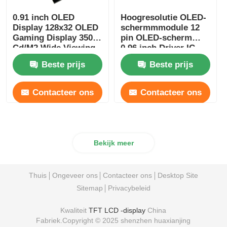
0.91 inch OLED
Hoogresolutie OLED-
Display 128x32 OLED
schermmmodule 12
Gaming Display 350
pin OLED-scherm
Cd/M2 Wide Viewing
0,96 inch Driver IC
Angle
SSD1317
Beste prijs
Beste prijs
Contacteer ons
Contacteer ons
Bekijk meer
Thuis
Ongeveer ons
Contacteer ons
Desktop Site
Sitemap
Privacybeleid
Kwaliteit
TFT LCD -display
China
Fabriek.Copyright © 2025 shenzhen huaxianjing