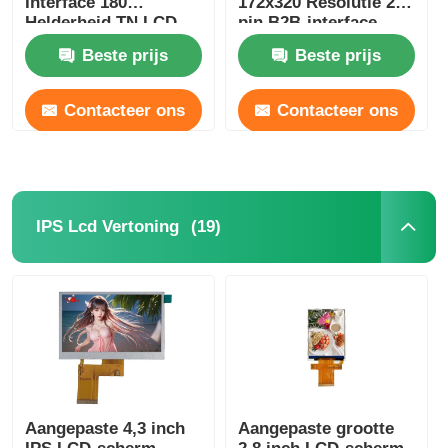
Interface 180
172x320 Resolutie 24
Helderheid TN LCD
pin B2B-interface
Panel
Beste prijs
Beste prijs
Contacteer ons
Contacteer ons
(19)
IPS Lcd Vertoning
Aangepaste 4,3 inch
Aangepaste grootte