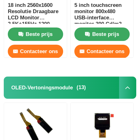
18 inch 2560x1600
5 inch touchscreen
Resolutie Draagbare
monitor 800x480
LCD Monitor
USB-interface
2.5K+155Hz 1200
monitor 300 Cd/m2
Helderheid
Beste prijs
Beste prijs
Contacteer ons
Contacteer ons
(13)
OLED-Vertoningsmodule