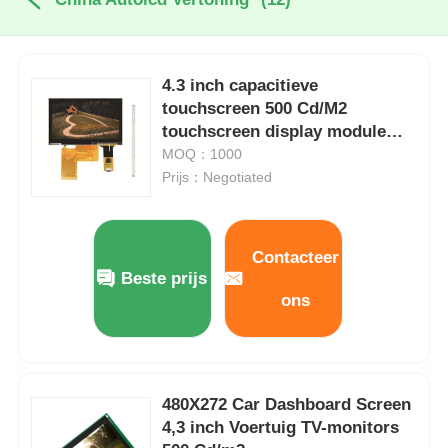
4.3 inch capacitieve
touchscreen 500 Cd/M2
touchscreen display module
800X480
MOQ：1000
Prijs：Negotiated
Contacteer
Beste prijs
ons
480X272 Car Dashboard Screen
4,3 inch Voertuig TV-monitors