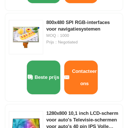
IPS Lcd Vertoning
800x480 SPI RGB-interfaces
voor navigatiesystemen
TFT LCD Touchscreen
MOQ：1000
Prijs：Negotiated
draagbare lcd-monitor
OLED-Vertoningsmodule
Contacteer
Beste prijs
ons
Autolcd Vertoning
Circulair LCD-scherm
1280x800 10,1 inch LCD-scherm
voor auto's Televisie-schermen
LCD touch screenpaneel
voor auto's 40 pin IPS Volle