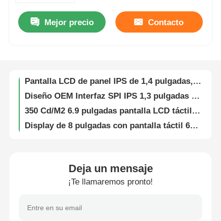
Mejor precio
Contacto
Sobre nosotros
1Display IPS LCD de 14 pulgadas con 13 pines controlador de interfaz SPI IC ST7789V2 Resolución 135*240 400 Brillo
Pantalla LCD IPS de 1,47 pulgadas con interfaz SPI, 172×320 píxeles, brillo de 400 Cd/m2
268×800 píxeles 2,99 pulgadas IPS pantalla LCD 400cd/M2 Brillo controlador IC ST7701
Recorrido por la fábrica
Pantalla LCD de panel IPS de 1,4 pulgadas, resolución 240x240, controlador IC ST7789
Diseño OEM Interfaz SPI IPS 1,3 pulgadas Pantalla LCD 450 Brillo 240x240 Resolución
Control de calidad
350 Cd/M2 6.9 pulgadas pantalla LCD táctil 720x1440 30 Pin Interfaz MIPI Panel táctil LCD
Display de 8 pulgadas con pantalla táctil 620 Cd/m2 1280x800 IPS Display Interfaz MIPI
Contacta con nosotros
300Cd/M2 4,3 pulgadas TFT pantalla táctil 480x272 Resolución para reproductores multimedia portátiles
Pantalla táctil LCD TFT IPS de 4 pulgadas, 300 Cd/M2 de brillo, pantalla TFT 480x480
Noticias
350 Cd/M2 Pantalla táctil TFT de 5 pulgadas 800x480 Resolución Interfaz RGB Pantalla táctil LCD
Deja un mensaje
Pantalla táctil TFT LCD de 5,7 pulgadas TFT Display 300 Cd/M2 Resolución de 640x480
¡Te llamaremos pronto!
Casos
OEM 2.4 pulgadas TFT pantalla LCD de 36 pines Interfaz MCU 250 Cd/M2 240X320 TFT pantalla táctil
Pantalla LCD TFT táctil resistiva de 10.4 pulgadas 800x600, interfaz RGB de 24 bits, 60 pines
Pantalla LCD TFT