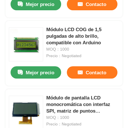
Mejor precio
Contacto
Módulo LCD COG de 1,5
pulgadas de alto brillo,
compatible con Arduino
MOQ：1000
Precio：Negotiated
Mejor precio
Contacto
En casa.
Módulo de pantalla LCD
monocromática con interfaz
Productos
SPI, matriz de puntos
industrial, resolución 128 x 64
MOQ：1000
Precio：Negotiated
Vídeos