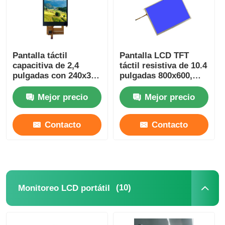
Pantalla táctil
Pantalla LCD TFT
capacitiva de 2,4
táctil resistiva de 10.4
pulgadas con 240x320
pulgadas 800x600,
píxeles, interfaz
interfaz RGB de 24
paralela o serie de 8
bits, 60 pines
Mejor precio
Mejor precio
bits y 16 bits
Contacto
Contacto
(10)
Monitoreo LCD portátil