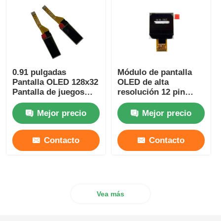
0.91 pulgadas
Módulo de pantalla
Pantalla OLED 128x32
OLED de alta
Pantalla de juegos
resolución 12 pin
OLED 350 Cd/M2
OLED Display de 0,96
Ángulo de visión
pulgadas controlador
Mejor precio
Mejor precio
ancho
IC SSD1317
Contacto
Contacto
Vea más