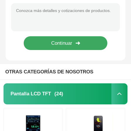
Pantalla táctil capacitiva de 2,4 pulgadas con 240x320 píxeles, interfaz paralela o serie de 8 bits y 16 bits
Monitor LCD portátil de 18 pulgadas con resolución 2560x1600, 2.5K+155Hz y 1200 de brillo
Exhibición del IPS Lcd
Monitor de pantalla LCD portátil ultraligero de 12,5 pulgadas, interfaz HDMI 3840 x 2160
Interfaz HDMI Monitor de 10,5 pulgadas 1920x1280 Resolución de 178 grados Ángulo de visión completo
Pantalla táctil LCD TFT
Monitor de pantalla LCD portátil de 17,3 pulgadas con pantalla táctil capacitiva de 10 puntos 1920x1080
13.3 pulgadas Monitor LCD portátil 300 Cd/m2 Monitor táctil capacitivo 3840x2160
Monitoreo LCD portátil
16 pulgadas 120hz Monitor de pantalla táctil portátil 2.5K HD 1920x1080 300 Brillo
Módulo de la exhibición de OLED
OTRAS CATEGORÍAS DE NOSOTROS
Exhibición del LCD del coche
(24)
Pantalla LCD TFT
Pantalla LCD circular
El panel de la pantalla LCD táctil