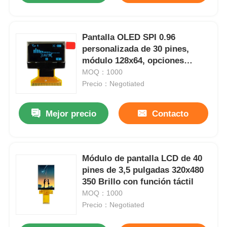
Pantalla OLED SPI 0.96
personalizada de 30 pines,
módulo 128x64, opciones
tricolor, IC controlador
MOQ：1000
SSD1306
Precio：Negotiated
Mejor precio
Contacto
Módulo de pantalla LCD de 40
pines de 3,5 pulgadas 320x480
350 Brillo con función táctil
MOQ：1000
Precio：Negotiated