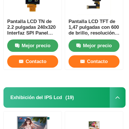
Muestra de UART LCD
Pantalla LCD TN de
Pantalla LCD TFT de
2.2 pulgadas 240x320
1,47 pulgadas con 600
Pantalla de papel electrónico
Interfaz SPI Panel
de brillo, resolución
LCD TN de 180 Brillo
de 172x320, interfaz
B2B de 24 pines
Mejor precio
Mejor precio
Pantalla LCD monocromática
Contacto
Contacto
Módulo del LCD del DIENTE
Exhibición de STN LCD
(19)
Exhibición del IPS Lcd
Panel de seguridad
Módulo de encargo de la exhibición del lcd