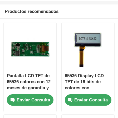
Productos recomendados
Pantalla LCD TFT de
65536 Display LCD
65536 colores con 12
TFT de 16 bits de
meses de garantía y
colores con
tamaño de LCD de
resolución de
Enviar Consulta
Enviar Consulta
105,5 mm * 67,2 mm *
800x480 para paneles
3,0 mm para
de mando y
aplicaciones
interfaces de control