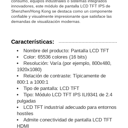
consumo, equipos industriales o sistemas integrados
innovadores, este módulo de pantalla LCD TFT IPS de
Shenzhen/Hong Kong se destaca como un componente
Exhibición del IPS Lcd
confiable y visualmente impresionante que satisface las
demandas de visualización modernas.
Pantalla táctil LCD TFT
Características:
Nombre del producto: Pantalla LCD TFT
Monitoreo LCD portátil
Color: 65536 colores (16 bits)
Resolución: Varía (por ejemplo, 800x480,
Módulo de la exhibición de OLED
1920x1080)
Relación de contraste: Típicamente de
800:1 a 1000:1
Exhibición del LCD del coche
Tipo de pantalla: LCD TFT
Tipo: Módulo LCD TFT IPS ILI9341 de 2.4
pulgadas
Pantalla LCD circular
LCD TFT industrial adecuado para entornos
hostiles
Admite conectividad de pantalla LCD TFT
El panel de la pantalla LCD táctil
HDMI