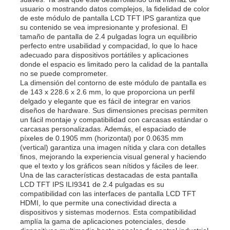
usuario o mostrando datos complejos, la fidelidad de color
de este módulo de pantalla LCD TFT IPS garantiza que
su contenido se vea impresionante y profesional. El
tamaño de pantalla de 2.4 pulgadas logra un equilibrio
perfecto entre usabilidad y compacidad, lo que lo hace
adecuado para dispositivos portátiles y aplicaciones
donde el espacio es limitado pero la calidad de la pantalla
no se puede comprometer.
La dimensión del contorno de este módulo de pantalla es
de 143 x 228.6 x 2.6 mm, lo que proporciona un perfil
delgado y elegante que es fácil de integrar en varios
diseños de hardware. Sus dimensiones precisas permiten
un fácil montaje y compatibilidad con carcasas estándar o
carcasas personalizadas. Además, el espaciado de
píxeles de 0.1905 mm (horizontal) por 0.0635 mm
(vertical) garantiza una imagen nítida y clara con detalles
finos, mejorando la experiencia visual general y haciendo
En casa.
que el texto y los gráficos sean nítidos y fáciles de leer.
Una de las características destacadas de esta pantalla
LCD TFT IPS ILI9341 de 2.4 pulgadas es su
compatibilidad con las interfaces de pantalla LCD TFT
Productos
HDMI, lo que permite una conectividad directa a
dispositivos y sistemas modernos. Esta compatibilidad
amplía la gama de aplicaciones potenciales, desde
Vídeos