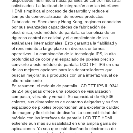
dispositivos multimedia hasta paneles de control industrial
sofisticados. La facilidad de integración con las interfaces
HDMI simplifica el proceso de desarrollo y reduce el
tiempo de comercialización de nuevos productos.
Sobre nosotros
Fabricado en Shenzhen y Hong Kong, regiones conocidas
por sus avanzadas capacidades de fabricación de
electrónica, este módulo de pantalla se beneficia de un
Recorrido por la fábrica
riguroso control de calidad y el cumplimiento de los
estándares internacionales. Esto garantiza la fiabilidad y
el rendimiento a largo plazo en diversos entornos
operativos. La combinación de la tecnología IPS, la alta
Control de calidad
profundidad de color y el espaciado de píxeles preciso
convierte a este módulo de pantalla LCD TFT IPS en una
de las mejores opciones para los desarrolladores que
Contacta con nosotros
buscan mejorar sus productos con una interfaz visual de
alto rendimiento.
En resumen, el módulo de pantalla LCD TFT IPS ILI9341
de 2.4 pulgadas ofrece una solución de visualización
Noticias
compacta, vibrante y versátil. Su capacidad de 65,536
colores, sus dimensiones de contorno delgadas y su fino
espaciado de píxeles proporcionan una excelente calidad
Casos
de imagen y flexibilidad de diseño. La compatibilidad del
módulo con las interfaces de pantalla LCD TFT HDMI
extiende aún más su usabilidad en una amplia gama de
aplicaciones. Ya sea que esté diseñando electrónica de
Pantalla LCD TFT