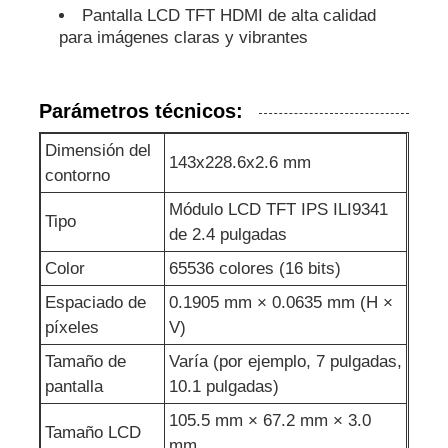
Pantalla LCD TFT HDMI de alta calidad
para imágenes claras y vibrantes
Muestra de UART LCD
Parámetros técnicos:
Pantalla de papel electrónico
Dimensión del
143x228.6x2.6 mm
Pantalla LCD monocromática
contorno
Módulo LCD TFT IPS ILI9341
Tipo
de 2.4 pulgadas
Módulo del LCD del DIENTE
Color
65536 colores (16 bits)
Exhibición de STN LCD
Espaciado de
0.1905 mm × 0.0635 mm (H ×
píxeles
V)
Tamaño de
Varía (por ejemplo, 7 pulgadas,
Panel de seguridad
pantalla
10.1 pulgadas)
105.5 mm × 67.2 mm × 3.0
Módulo de encargo de la exhibición del lcd
Tamaño LCD
mm