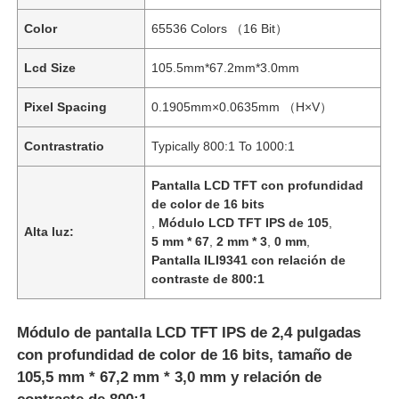
Color
65536 Colors （16 Bit）
Lcd Size
105.5mm*67.2mm*3.0mm
Pixel Spacing
0.1905mm×0.0635mm （H×V）
Contrastratio
Typically 800:1 To 1000:1
Pantalla LCD TFT con profundidad
de color de 16 bits
,
Módulo LCD TFT IPS de 105
,
Alta luz:
5 mm * 67
,
2 mm * 3
,
0 mm
,
Pantalla ILI9341 con relación de
contraste de 800:1
Módulo de pantalla LCD TFT IPS de 2,4 pulgadas
con profundidad de color de 16 bits, tamaño de
105,5 mm * 67,2 mm * 3,0 mm y relación de