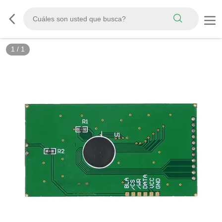
1
/
1