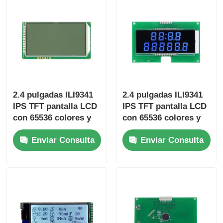
industriales
de automóviles
2.4 pulgadas ILI9341
2.4 pulgadas ILI9341
IPS TFT pantalla LCD
IPS TFT pantalla LCD
con 65536 colores y
con 65536 colores y
12 meses de garantía
compacto 105.5mm *
Enviar Consulta
Enviar Consulta
para sistemas
67.2mm * 3.0mm
integrados
Dimensiones