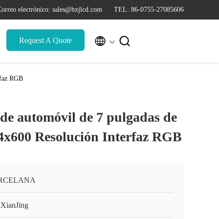
orreo electrónico: sales@hxjlcd.com
TEL: 86-0755-27085606


Request A Quote
rfaz RGB
de automóvil de 7 pulgadas de
024x600 Resolución Interfaz RGB
RCELANA
XianJing