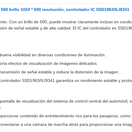
500 brillo 1024 * 600 resolución, controlador IC SSD1963/ILI9341
ento. Con un brillo de 500, puede mostrar claramente incluso en condic
ión de señal estable y de alta calidad. El IC del controlador es SSD19
 buena visibilidad en diversas condiciones de iluminación.
rta efectos de visualización de imágenes delicados.
ransmisión de señal estable y reduce la distorsión de la imagen.
l controlador SSD1963/ILI9341 garantiza un rendimiento estable y prolong
antalla de visualización del sistema de control central del automóvil, 
c.
oporcionar contenido de entretenimiento rico para los pasajeros, como 
onectarse a una cámara de marcha atrás para proporcionar una imagen