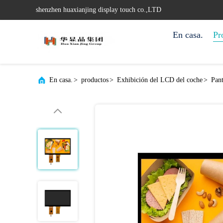
shenzhen huaxianjing display touch co.,LTD
En casa.
Pr
En casa.
>
productos
>
Exhibición del LCD del coche
>
Pant