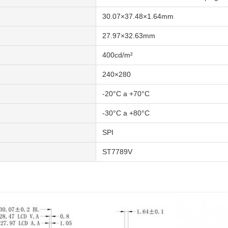
30.07×37.48×1.64mm
27.97×32.63mm
400cd/m²
240×280
-20°C a +70°C
-30°C a +80°C
SPI
ST7789V