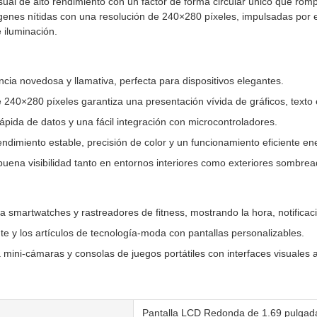
ual de alto rendimiento con un factor de forma circular único que romp
genes nítidas con una resolución de 240×280 píxeles, impulsadas por e
 iluminación.
ia novedosa y llamativa, perfecta para dispositivos elegantes.
 240×280 píxeles garantiza una presentación vívida de gráficos, texto
ápida de datos y una fácil integración con microcontroladores.
ndimiento estable, precisión de color y un funcionamiento eficiente e
 buena visibilidad tanto en entornos interiores como exteriores sombrea
a smartwatches y rastreadores de fitness, mostrando la hora, notificaci
nte y los artículos de tecnología-moda con pantallas personalizables.
mini-cámaras y consolas de juegos portátiles con interfaces visuales a
Pantalla LCD Redonda de 1.69 pulgad