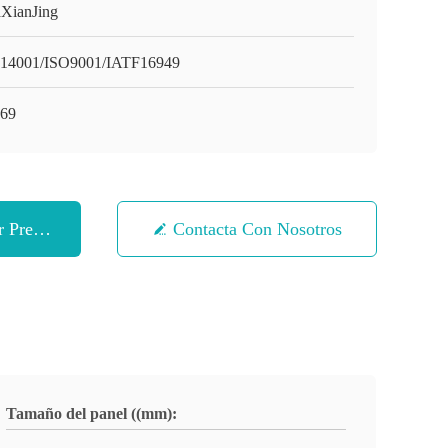
XianJing
14001/ISO9001/IATF16949
69
 Precio
Contacta Con Nosotros
Tamaño del panel ((mm):