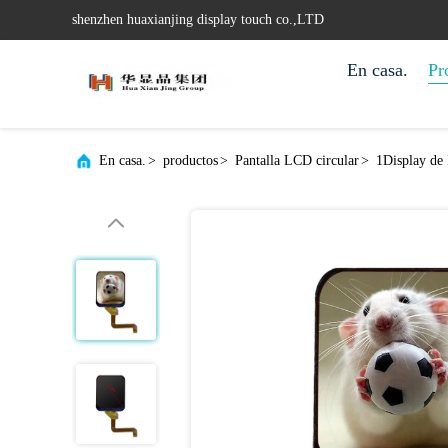
shenzhen huaxianjing display touch co.,LTD
En casa.
Pr
En casa.
>
productos
>
Pantalla LCD circular
>
1Display de