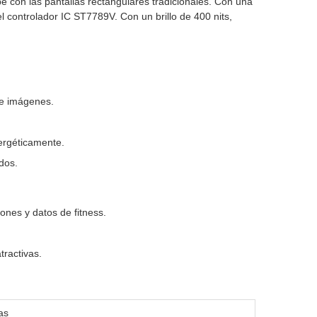
e con las pantallas rectangulares tradicionales. Con una
l controlador IC ST7789V. Con un brillo de 400 nits,
 e imágenes.
nergéticamente.
dos.
ones y datos de fitness.
tractivas.
as