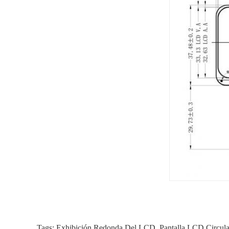
Tags:
Exhibición Redonda Del LCD
,
Pantalla LCD Circula