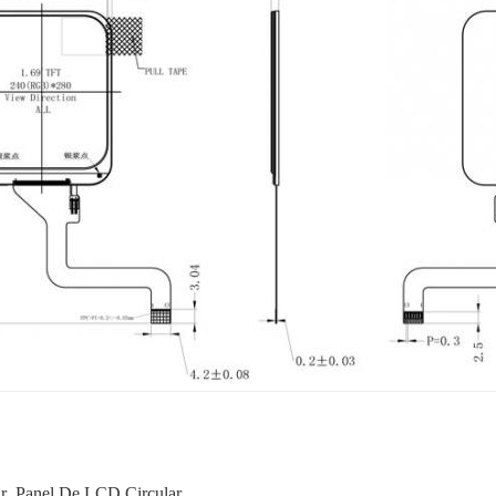
r
,
Panel De LCD Circular