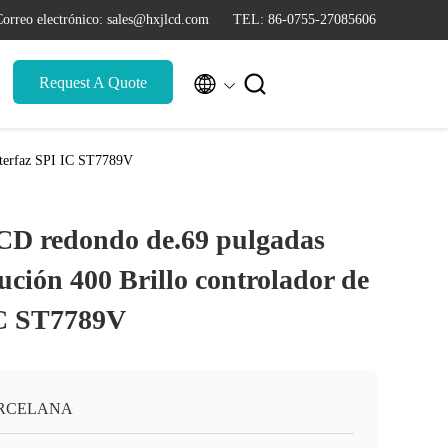
orreo electrónico: sales@hxjlcd.com
TEL: 86-0755-27085606


Request A Quote
nterfaz SPI IC ST7789V
CD redondo de.69 pulgadas
ción 400 Brillo controlador de
IC ST7789V
RCELANA