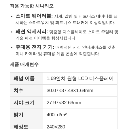
적용 가능한 시나리오
스마트 웨어러블:
시계, 알림 및 피트니스 데이터를 표
회사 소개
시하는 스마트워치 및 피트니스 트래커에 이상적입니다.
패션 액세서리:
맞춤형 디스플레이로 스마트 주얼리 및
공장 견학
기술 패션 아이템을 향상시킵니다.
휴대용 전자 기기:
매력적인 시각 인터페이스를 갖춘
품질 관리
미니 카메라 및 휴대용 게임 콘솔에 적합합니다.
제품 매개변수
문의하기
패널 이름
1.69인치 원형 LCD 디스플레이
뉴스
치수
30.07×37.48×1.64mm
시야 크기
27.97×32.63mm
사건
밝기
400cd/m²
TFT LCD 디스플레이
해상도
240×280