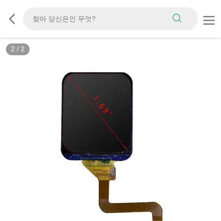
2
/
2