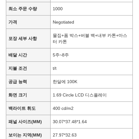
최소 주문 수량
1000
가격
Negotiated
물집+폼 박스+버블 백+내부 카톤+마스
포장 세부 사항
터 카톤
배달 시간
5주~8주
지불 조건
t/t
공급 능력
한달에 100K
화면 크기
1.69 Circle LCD 디스플레이
백라이트 휘도
400 cd/m2
패널 사이즈(MM)
30.07*37.48*1.64
보이는 지역(MM)
27.97*32.63