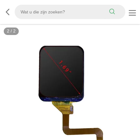
2
/
2