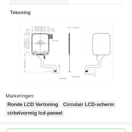
Tekening
UART LCD-scherm
E-papier display
Monochroom LCD-scherm
RADERTJElcd Module
De Vertoning van STN LCD
Markeringen:
Ronde LCD Vertoning
Circulair LCD-scherm
VLCD-paneel
cirkelvormig lcd-paneel
Douanelcd vertoningsmodule