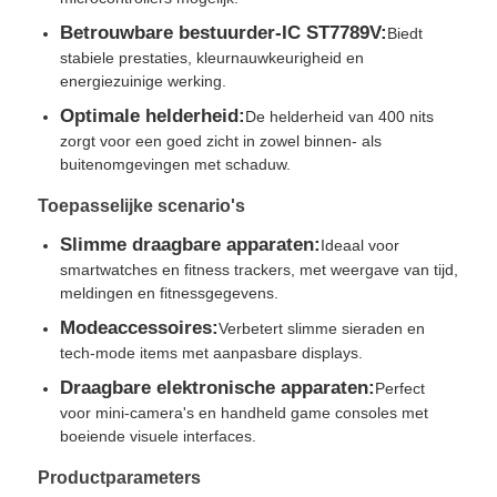
Betrouwbare bestuurder-IC ST7789V:
Biedt
stabiele prestaties, kleurnauwkeurigheid en
Over Ons
energiezuinige werking.
Optimale helderheid:
De helderheid van 400 nits
Fabriekstour
zorgt voor een goed zicht in zowel binnen- als
buitenomgevingen met schaduw.
Kwaliteitscontrole
Toepasselijke scenario's
Slimme draagbare apparaten:
Ideaal voor
smartwatches en fitness trackers, met weergave van tijd,
Neem contact met ons op
meldingen en fitnessgegevens.
Modeaccessoires:
Verbetert slimme sieraden en
Nieuws
tech-mode items met aanpasbare displays.
Draagbare elektronische apparaten:
Perfect
voor mini-camera's en handheld game consoles met
Gevallen
boeiende visuele interfaces.
Productparameters
TFT LCD -display