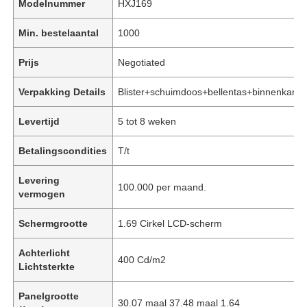
Modelnummer
HXJ169
Min. bestelaantal
1000
Prijs
Negotiated
Verpakking Details
Blister+schuimdoos+bellentas+binnenkarto
Levertijd
5 tot 8 weken
Betalingscondities
T/t
Levering
100.000 per maand.
vermogen
Schermgrootte
1.69 Cirkel LCD-scherm
Achterlicht
400 Cd/m2
Lichtsterkte
Panelgrootte
30.07 maal 37.48 maal 1.64