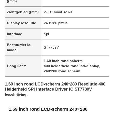
((mm)
Zichtgebied ((mm)
27.97 maal 32.63
Display resolutie
240*280 pixels
Interface
Spi
Bestuurder Ic-
ST7789V
model
1.69 inch rond scherm
,
Hoog licht:
400 helderheid rond lcd-display
,
240*280 rond scherm
1.69 inch rond LCD-scherm 240*280 Resolutie 400
Helderheid SPI Interface Driver IC ST7789V
beschrijving:
1.69 inch rond LCD-scherm 240×280