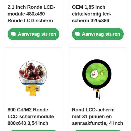
2.1 inch Ronde LCD-
OEM 1,85 inch
module 480x480
cirkelvormig lcd-
Ronde LCD-scherm
scherm 320x386
300 Cd/M2 RGB +
resolutie 400
Aanvraag sturen
Aanvraag sturen
SPI-interface
helderheid QSPI-
interface
800 Cd/M2 Ronde
Rond LCD-scherm
LCD-schermmodule
met 31 pinnen en
800x640 3,54 inch
aanraakfunctie, 4 inch
Circulair LCD-paneel
rond aanraakscherm