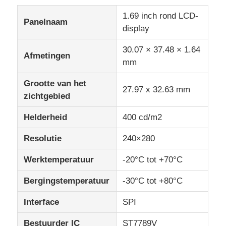
1.69 inch rond LCD-
Panelnaam
IPS Lcd Vertoning
display
30.07 × 37.48 × 1.64
Afmetingen
TFT LCD Touchscreen
mm
Grootte van het
27.97 x 32.63 mm
draagbare lcd-monitor
zichtgebied
Helderheid
400 cd/m2
OLED-Vertoningsmodule
Resolutie
240×280
Autolcd Vertoning
Werktemperatuur
-20°C tot +70°C
Bergingstemperatuur
-30°C tot +80°C
Circulair LCD-scherm
Interface
SPI
LCD touch screenpaneel
Bestuurder IC
ST7789V