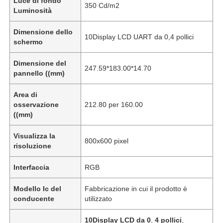
Luce di fondo
350 Cd/m2
Luminosità
Dimensione dello
10Display LCD UART da 0,4 pollici
schermo
Dimensione del
247.59*183.00*14.70
pannello ((mm)
Area di
osservazione
212.80 per 160.00
((mm)
Visualizza la
800x600 pixel
risoluzione
Interfaccia
RGB
Modello Ic del
Fabbricazione in cui il prodotto è
conducente
utilizzato
10Display LCD da 0
,
4 pollici
,