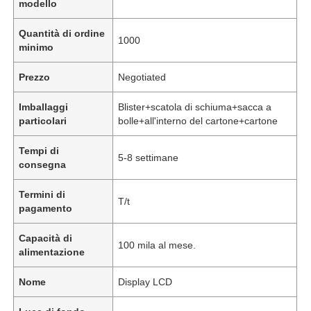
modello
Quantità di ordine
1000
minimo
Prezzo
Negotiated
Imballaggi
Blister+scatola di schiuma+sacca a
particolari
bolle+all'interno del cartone+cartone
Tempi di
5-8 settimane
consegna
Termini di
T/t
pagamento
Capacità di
100 mila al mese.
alimentazione
Nome
Display LCD