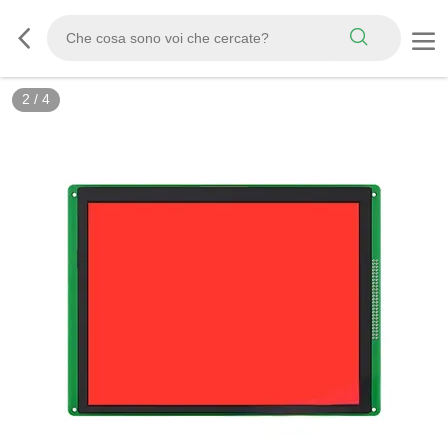
2
/
4