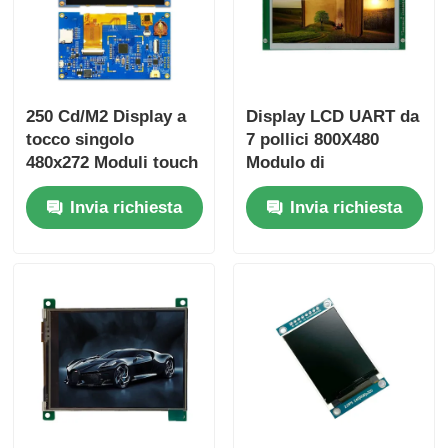
250 Cd/M2 Display a
Display LCD UART da
tocco singolo
7 pollici 800X480
480x272 Moduli touch
Modulo di
screen 4,3 pollici
visualizzazione
Invia richiesta
Invia richiesta
Driver IC T5L0
industriale portatile
con interfaccia SPI