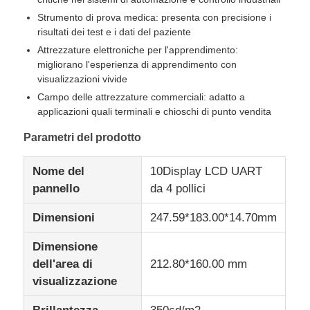
Strumento di prova medica: presenta con precisione i
risultati dei test e i dati del paziente
IPS di esposizione dell'affissione a cristalli liquidi
Attrezzature elettroniche per l'apprendimento:
migliorano l'esperienza di apprendimento con
visualizzazioni vivide
Touch screen TFT LCD
Campo delle attrezzature commerciali: adatto a
applicazioni quali terminali e chioschi di punto vendita
monitor LCD portatile
Parametri del prodotto
Modulo display OLED
Nome del
10Display LCD UART
pannello
da 4 pollici
Esposizione LCD dell'automobile
Dimensioni
247.59*183.00*14.70mm
Dimensione
schermo LCD circolare
dell'area di
212.80*160.00 mm
visualizzazione
Pannello LCD del touch screen