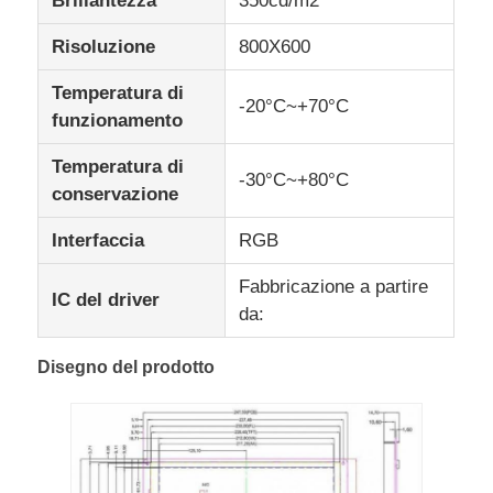
Brillantezza
350cd/m2
Risoluzione
800X600
Display LCD UART
Temperatura di
-20°C~+70°C
funzionamento
Display E-Paper
Temperatura di
-30°C~+80°C
schermo LCD monocromo
conservazione
Interfaccia
RGB
Modulo LCD del DENTE
Fabbricazione a partire
IC del driver
da:
Esposizione LCD di STN
Disegno del prodotto
pannello LCD
Modulo su ordinazione dell'esposizione dell'affissione a c