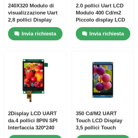
240X320 Modulo di
2.0 pollici Uart LCD
visualizzazione Uart
Modulo 400 Cd/m2
2,8 pollici Display
Piccolo display LCD
touchscreen resistivo
240X320 driver IC
Invia richiesta
Invia richiesta
500 Cd/M2
ST7789V
2Display LCD UART
350 Cd/M2 UART
da.4 pollici 8PIN SPI
Touch LCD Display
Interfaccia 320*240
3,5 pollici Touch
Risoluzione 300
Screen LCD Pannello