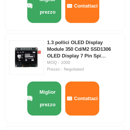
Contattaci
prezzo
1.3 pollici OLED Display
Module 350 Cd/M2 SSD1306
OLED Display 7 Pin Spi
Interface
MOQ：1000
Prezzo：Negotiated
Miglior
Contattaci
prezzo