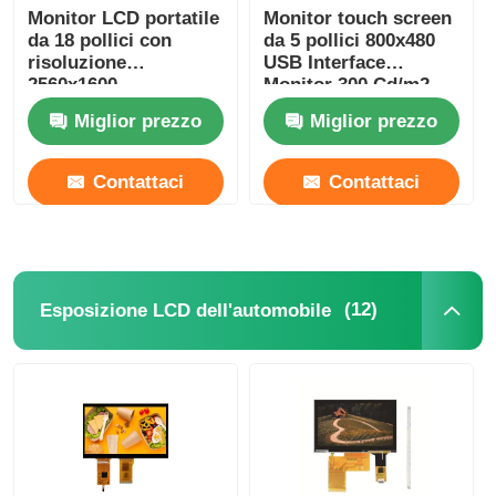
Monitor LCD portatile
Monitor touch screen
da 18 pollici con
da 5 pollici 800x480
risoluzione
USB Interface
2560x1600,
Monitor 300 Cd/m2
2.5K+155Hz, 1200 nit
Miglior prezzo
Miglior prezzo
di luminosità
Contattaci
Contattaci
(12)
Esposizione LCD dell'automobile