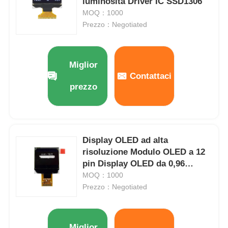
luminosità Driver IC SSD1306
MOQ：1000
Prezzo：Negotiated
Miglior
Contattaci
prezzo
Display OLED ad alta
risoluzione Modulo OLED a 12
pin Display OLED da 0,96
pollici Driver IC SSD1317
MOQ：1000
Prezzo：Negotiated
Miglior