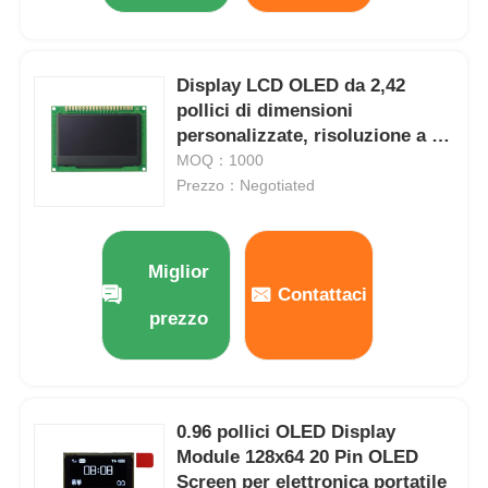
IPS di esposizione dell'affissione a cristalli liquidi
Display LCD OLED da 2,42
pollici di dimensioni
Touch screen TFT LCD
personalizzate, risoluzione a 8
bit 128x64 con scheda PCBA
MOQ：1000
Prezzo：Negotiated
monitor LCD portatile
Modulo display OLED
Miglior
Contattaci
prezzo
Esposizione LCD dell'automobile
schermo LCD circolare
0.96 pollici OLED Display
Module 128x64 20 Pin OLED
Pannello LCD del touch screen
Screen per elettronica portatile