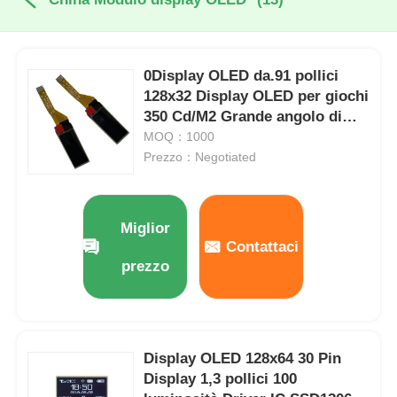
0Display OLED da.91 pollici
128x32 Display OLED per giochi
350 Cd/M2 Grande angolo di
visione
MOQ：1000
Prezzo：Negotiated
Miglior
Contattaci
prezzo
Display OLED 128x64 30 Pin
Display 1,3 pollici 100