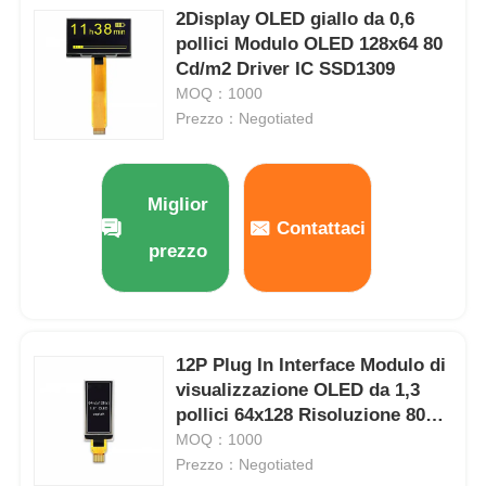
2Display OLED giallo da 0,6
pollici Modulo OLED 128x64 80
Cd/m2 Driver IC SSD1309
MOQ：1000
Prezzo：Negotiated
Miglior
Contattaci
prezzo
Casa.
12P Plug In Interface Modulo di
visualizzazione OLED da 1,3
Prodotti
pollici 64x128 Risoluzione 80
Cd/M2
MOQ：1000
Prezzo：Negotiated
Video