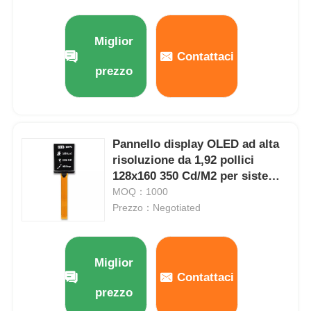
Chi Siamo
Miglior
Contattaci
prezzo
Visita alla fabbrica
Controllo di qualità
Pannello display OLED ad alta
risoluzione da 1,92 pollici
Contattaci
128x160 350 Cd/M2 per sistemi
embedded
MOQ：1000
Prezzo：Negotiated
Notizie
Casi
Miglior
Contattaci
prezzo
Display LCD TFT