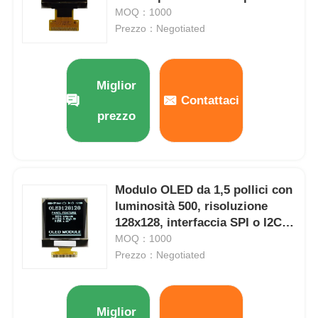
MOQ：1000
Prezzo：Negotiated
Display LCD UART
Display E-Paper
Miglior
Contattaci
prezzo
schermo LCD monocromo
Modulo LCD del DENTE
Modulo OLED da 1,5 pollici con
luminosità 500, risoluzione
Esposizione LCD di STN
128x128, interfaccia SPI o I2C a
25 PIN
MOQ：1000
Prezzo：Negotiated
pannello LCD
Modulo su ordinazione dell'esposizione dell'affissione a c
Miglior