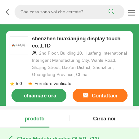
shenzhen huaxianjing display touch
co.,LTD
2nd Floor, Building 10, Huafeng International
Intelligent Manufacturing City, Wanle Road,
Shajing Street, Bao'an District, Shenzhen,
Guangdong Province, China
5.0
Fornitore verificato
chiamare ora
Contattaci
prodotti
Circa noi
China Modulo display OLED
(13)