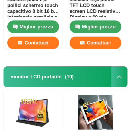
pollici schermo touch
TFT LCD touch
capacitivo 8 bit 16 bit
screen LCD resistivo
interfaccia parallela o
Display a 60 pin
seriale
Interfaccia RGB 24 bit
Miglior prezzo
Miglior prezzo
Contattaci
Contattaci
(10)
monitor LCD portatile