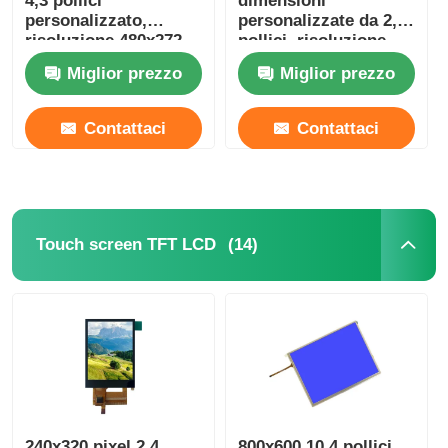
4,3 pollici
dimensioni
personalizzato,
personalizzate da 2,8
risoluzione 480x272,
pollici, risoluzione
300 Cd/m2,
240x320, interfaccia
Miglior prezzo
Miglior prezzo
interfaccia MCU
ST7789 MCU / SPI
Contattaci
Contattaci
(14)
Touch screen TFT LCD
240x320 pixel 2,4
800x600 10,4 pollici