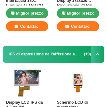
Interfaccia 180
Display 172x320
Luminosità TN LCD
Risoluzione 24 Pin
Panel
Interfaccia B2B
Miglior prezzo
Miglior prezzo
Contattaci
Contattaci
(19)
IPS di esposizione dell'affissione a cristalli liquidi
Display LCD IPS da
Schermo LCD di