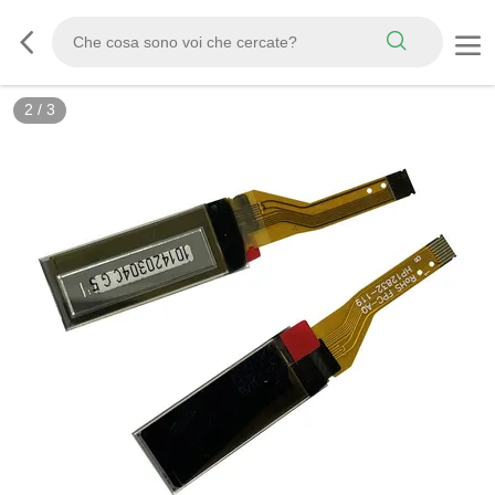
2
/
3