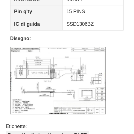
Pin q'ty
15 PINS
IC di guida
SSD1306BZ
Disegno:
Etichette: