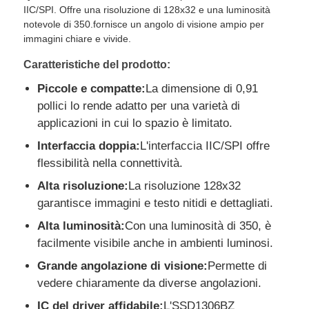
IIC/SPI. Offre una risoluzione di 128x32 e una luminosità
notevole di 350.fornisce un angolo di visione ampio per
immagini chiare e vivide.
Chi Siamo
Caratteristiche del prodotto:
Visita alla fabbrica
Piccole e compatte:
La dimensione di 0,91
pollici lo rende adatto per una varietà di
applicazioni in cui lo spazio è limitato.
Controllo di qualità
Interfaccia doppia:
L'interfaccia IIC/SPI offre
flessibilità nella connettività.
Contattaci
Alta risoluzione:
La risoluzione 128x32
garantisce immagini e testo nitidi e dettagliati.
Notizie
Alta luminosità:
Con una luminosità di 350, è
facilmente visibile anche in ambienti luminosi.
Casi
Grande angolazione di visione:
Permette di
vedere chiaramente da diverse angolazioni.
Display LCD TFT
IC del driver affidabile:
L'SSD1306BZ