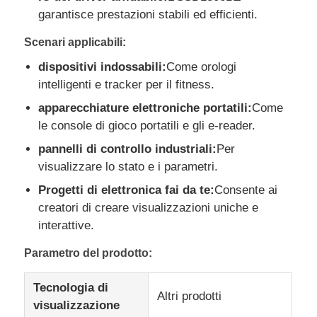
garantisce prestazioni stabili ed efficienti.
IPS di esposizione dell'affissione a cristalli liquidi
Scenari applicabili:
dispositivi indossabili:
Come orologi
Touch screen TFT LCD
intelligenti e tracker per il fitness.
apparecchiature elettroniche portatili:
Come
le console di gioco portatili e gli e-reader.
monitor LCD portatile
pannelli di controllo industriali:
Per
visualizzare lo stato e i parametri.
Modulo display OLED
Progetti di elettronica fai da te:
Consente ai
creatori di creare visualizzazioni uniche e
Esposizione LCD dell'automobile
interattive.
Parametro del prodotto:
schermo LCD circolare
Tecnologia di
Altri prodotti
visualizzazione
Pannello LCD del touch screen