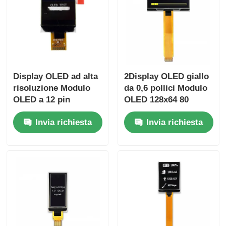
Display OLED ad alta
2Display OLED giallo
risoluzione Modulo
da 0,6 pollici Modulo
OLED a 12 pin
OLED 128x64 80
Display OLED da 0,96
Cd/m2 Driver IC
Invia richiesta
Invia richiesta
pollici Driver IC
SSD1309
SSD1317