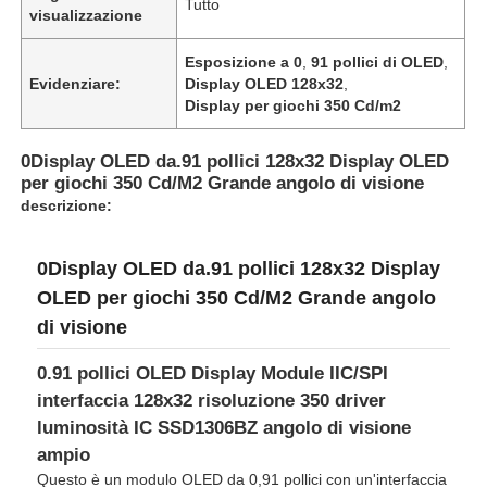
Tutto
visualizzazione
Esposizione a 0
,
91 pollici di OLED
,
Evidenziare:
Display OLED 128x32
,
Display per giochi 350 Cd/m2
0Display OLED da.91 pollici 128x32 Display OLED
per giochi 350 Cd/M2 Grande angolo di visione
descrizione:
0Display OLED da.91 pollici 128x32 Display
OLED per giochi 350 Cd/M2 Grande angolo
di visione
Casa.
0.91 pollici OLED Display Module IIC/SPI
interfaccia 128x32 risoluzione 350 driver
Prodotti
luminosità IC SSD1306BZ angolo di visione
ampio
Questo è un modulo OLED da 0,91 pollici con un'interfaccia
Video