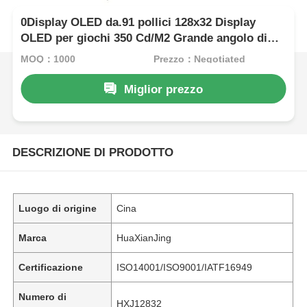
0Display OLED da.91 pollici 128x32 Display
OLED per giochi 350 Cd/M2 Grande angolo di
visione
MOQ：1000
Prezzo：Negotiated
Miglior prezzo
DESCRIZIONE DI PRODOTTO
Luogo di origine
Cina
Marca
HuaXianJing
Certificazione
ISO14001/ISO9001/IATF16949
Numero di
HXJ12832