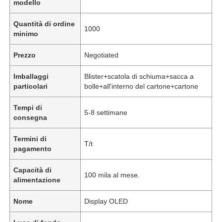
modello
Quantità di ordine
1000
minimo
Prezzo
Negotiated
Imballaggi
Blister+scatola di schiuma+sacca a
particolari
bolle+all'interno del cartone+cartone
Tempi di
5-8 settimane
consegna
Termini di
T/t
pagamento
Capacità di
100 mila al mese.
alimentazione
Nome
Display OLED