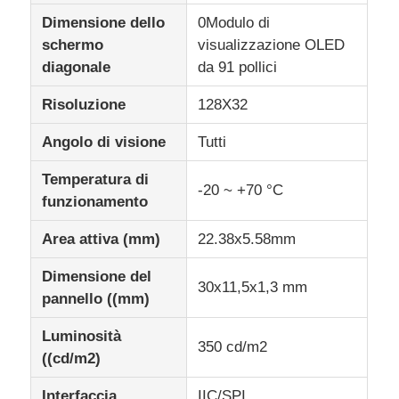
Dimensione dello
0Modulo di
Display LCD UART
schermo
visualizzazione OLED
diagonale
da 91 pollici
Display E-Paper
Risoluzione
128X32
Angolo di visione
Tutti
schermo LCD monocromo
Temperatura di
-20 ~ +70 °C
funzionamento
Modulo LCD del DENTE
Area attiva (mm)
22.38x5.58mm
Esposizione LCD di STN
Dimensione del
30x11,5x1,3 mm
pannello ((mm)
pannello LCD
Luminosità
350 cd/m2
((cd/m2)
Modulo su ordinazione dell'esposizione dell'affissione a c
Interfaccia
IIC/SPI