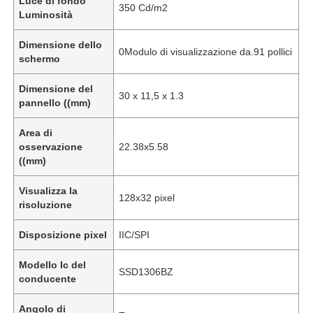
Luce di fondo
350 Cd/m2
Luminosità
Dimensione dello
0Modulo di visualizzazione da.91 pollici
schermo
Dimensione del
30 x 11,5 x 1.3
pannello ((mm)
Area di
osservazione
22.38x5.58
((mm)
Visualizza la
128x32 pixel
risoluzione
Disposizione pixel
IIC/SPI
Modello Ic del
SSD1306BZ
conducente
Angolo di