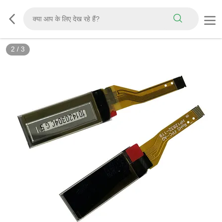
2
/
3