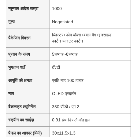
न्यूनतम आदेश मात्रा
1000
मूल्य
Negotiated
ब्लिस्टर+फोम बॉक्स+बबल बैग+इनसाइड
पैकेजिंग विवरण
कार्टन+मास्टर कार्टन
प्रसव के समय
5सप्ताह~8सप्ताह
भुगतान शर्तें
टी/टी
आपूर्ति की क्षमता
प्रति माह 100 हजार
नाम
OLED प्रदर्शन
बैकलाइट ल्यूमिनेंस
350 सीडी / एम 2
स्क्रीन का साईज़
0.91 इंच डिस्प्ले मॉड्यूल
पैनल का आकार (मिमी)
30x11.5x1.3