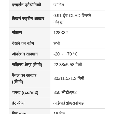
प्रदर्शन प्रौद्योगिकी
एमोलेड
आईपीएस एलसीडी डिस्प्ले
0.91 इंच OLED डिस्प्ले
विकर्ण स्क्रीन आकार
मॉड्यूल
टीएफटी एलसीडी टच स्क्रीन
संकल्प
128X32
देखने का कोण
सभी
पोर्टेबल एलसीडी मॉनिटर
ऑपरेशन तापमान
-20 ~ +70 °C
OLED डिस्प्ले मॉड्यूल
सक्रिय क्षेत्र (मिमी)
22.38x5.58 मिमी
पैनल का आकार
कार एलसीडी डिस्प्ले
30x11.5x1.3 मिमी
((मिमी)
चमक ((cd/m2)
350 सीडी/एम2
परिपत्र एलसीडी स्क्रीन
इंटरफेस
आईआईसी/एसपीआई
एलसीडी टच स्क्रीन पैनल
पिन q'ty
15 पिन