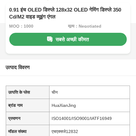
0.91 इंच OLED डिस्प्ले 128x32 OLED गेमिंग डिस्प्ले 350
Cd/M2 वाइड व्यूइंग एंगल
MOQ：1000
मूल्य：Negotiated
सबसे अच्छी कीमत
उत्पाद विवरण
उत्पत्ति के प्लेस
चीन
ब्रांड नाम
HuaXianJing
प्रमाणन
ISO14001/ISO9001/IATF16949
मॉडल संख्या
एचएक्सजे12832