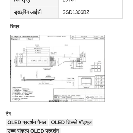
ड्राइविंग आईसी
SSD1306BZ
यूएआरटी एलसीडी डिस्प्ले
चित्र:
ई पेपर डिस्प्ले
मोनोक्रोम एलसीडी
सीओजी एलसीडी मॉड्यूल
एसटीएन एलसीडी डिस्प्ले
वीएसीडी पैनल
टैग:
OLED प्रदर्शन पैनल
OLED डिस्प्ले मॉड्यूल
कस्टम एलसीडी डिस्प्ले मॉड्यूल
उच्च संकल्प OLED प्रदर्शन