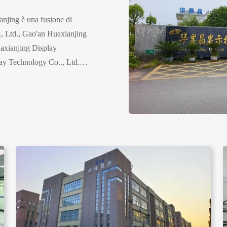
anjing è una fusione di
 Ltd., Gao'an Huaxianjing
axianjing Display
ay Technology Co.., Ltd.
ordinano strettamente tra
re Jiangxi funge da base
su 5Gao'an vanta un parco