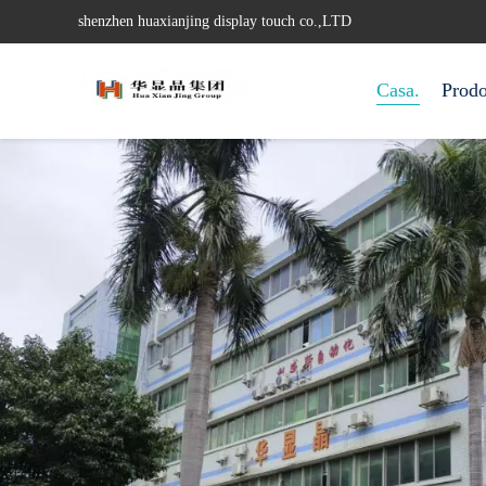
shenzhen huaxianjing display touch co.,LTD
Casa.
Prodo
