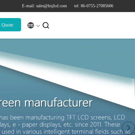
E-mail: sales@hxjlcd.com
tel: 86-0755-27085606


A Quote
