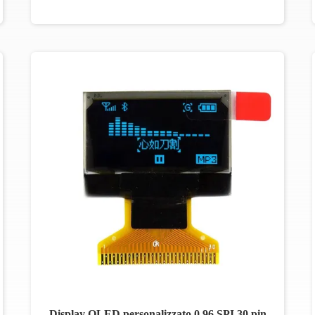
Display OLED personalizzato 0.96 SPI 30 pin