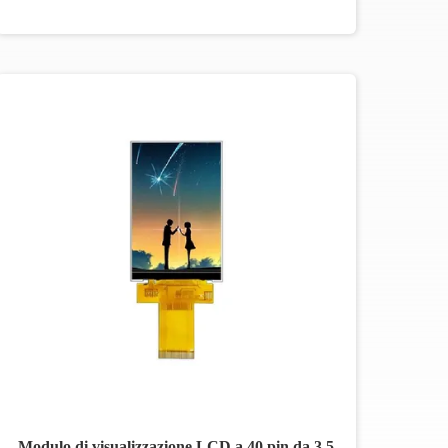
Modulo di visualizzazione LCD a 40 pin da 3,5