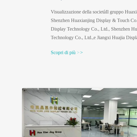
Visualizzazione della societàIl gruppo Huaxi
Shenzhen Huaxianjing Display & Touch Co.,
Display Technology Co., Ltd., Shenzhen Hu
Technology Co., Ltd.,e Jiangxi Huajia Displ
Queste imprese interne si completano e si co
Scopri di più
>
>
loro. Shenzhen funge da hub operativo, ment
produttiva.Il centro di Shenzhen si estende 
industriale auto-costruito che ...