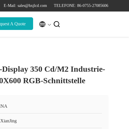
E-Mail: sales@hxjlcd.com
TELEFONE: 86-0755-27085606


quest A Quote
-Display 350 Cd/M2 Industrie-
0X600 RGB-Schnittstelle
INA
XianJing