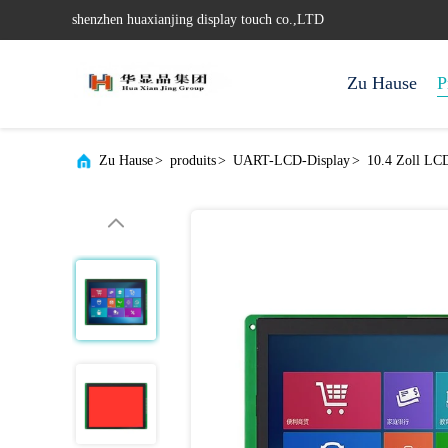
shenzhen huaxianjing display touch co.,LTD
Zu Hause
P
Zu Hause
>
produits
>
UART-LCD-Display
>
10.4 Zoll LC