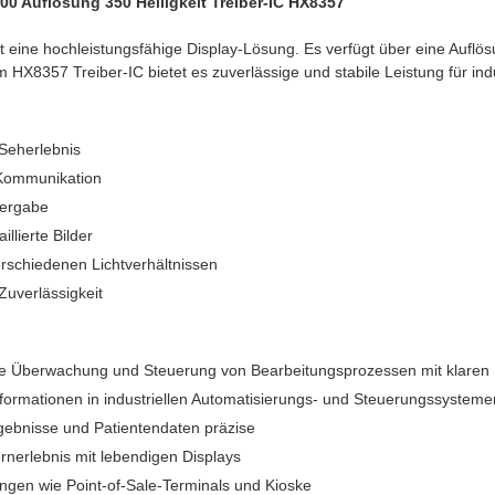
00 Auflösung 350 Helligkeit Treiber-IC HX8357
t eine hochleistungsfähige Display-Lösung. Es verfügt über eine Auflö
m HX8357 Treiber-IC bietet es zuverlässige und stabile Leistung für in
 Seherlebnis
 Kommunikation
dergabe
llierte Bilder
verschiedenen Lichtverhältnissen
Zuverlässigkeit
ie Überwachung und Steuerung von Bearbeitungsprozessen mit klaren 
 Informationen in industriellen Automatisierungs- und Steuerungssystem
rgebnisse und Patientendaten präzise
rnerlebnis mit lebendigen Displays
gen wie Point-of-Sale-Terminals und Kioske