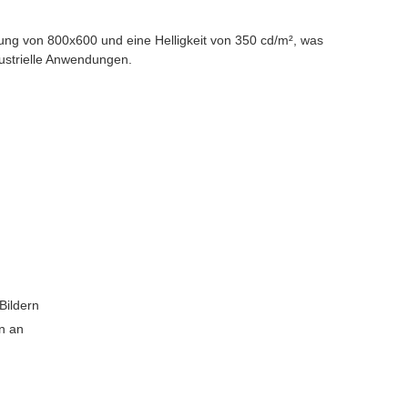
sung von 800x600 und eine Helligkeit von 350 cd/m², was
dustrielle Anwendungen.
Bildern
en an