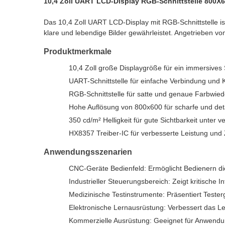
10,4 Zoll UART LCD-Display RGB-Schnittstelle 800X6
Das 10,4 Zoll UART LCD-Display mit RGB-Schnittstelle is
klare und lebendige Bilder gewährleistet. Angetrieben vo
Produktmerkmale
10,4 Zoll große Displaygröße für ein immersives
UART-Schnittstelle für einfache Verbindung und
RGB-Schnittstelle für satte und genaue Farbwie
Hohe Auflösung von 800x600 für scharfe und detai
350 cd/m² Helligkeit für gute Sichtbarkeit unter 
HX8357 Treiber-IC für verbesserte Leistung und 
Anwendungsszenarien
CNC-Geräte Bedienfeld: Ermöglicht Bedienern d
Industrieller Steuerungsbereich: Zeigt kritische
Medizinische Testinstrumente: Präsentiert Teste
Elektronische Lernausrüstung: Verbessert das Le
Kommerzielle Ausrüstung: Geeignet für Anwendun