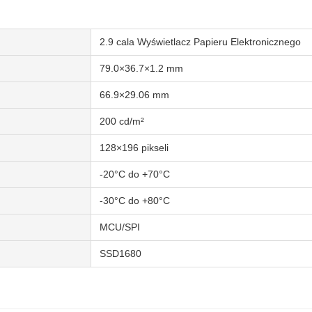
2.9 cala Wyświetlacz Papieru Elektronicznego
79.0×36.7×1.2 mm
66.9×29.06 mm
200 cd/m²
128×196 pikseli
-20°C do +70°C
-30°C do +80°C
MCU/SPI
SSD1680