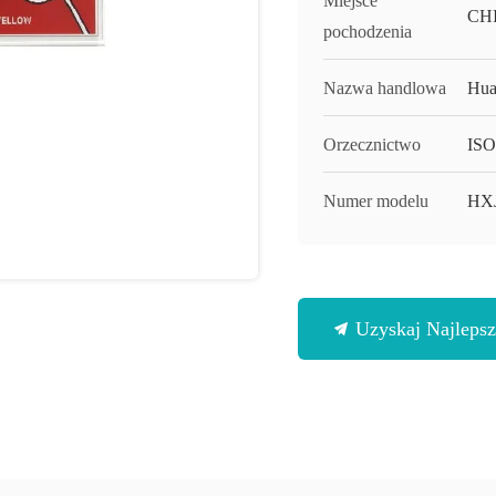
Miejsce
CH
pochodzenia
Nazwa handlowa
Hua
Orzecznictwo
ISO
Numer modelu
HX
Uzyskaj Najleps