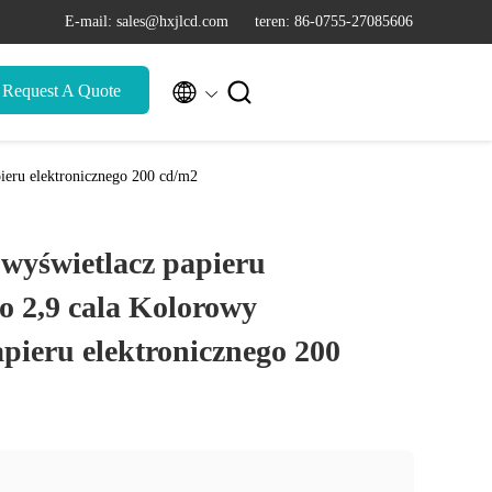
E-mail: sales@hxjlcd.com
teren: 86-0755-27085606


Request A Quote
ieru elektronicznego 200 cd/m2
wyświetlacz papieru
o 2,9 cala Kolorowy
apieru elektronicznego 200