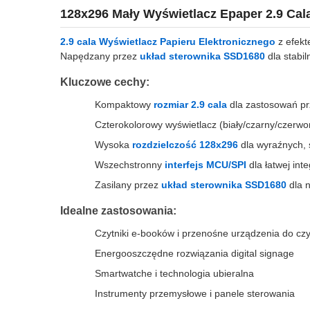
128x296 Mały Wyświetlacz Epaper 2.9 Ca
2.9 cala Wyświetlacz Papieru Elektronicznego
z efekt
Napędzany przez
układ sterownika SSD1680
dla stabil
Kluczowe cechy:
Kompaktowy
rozmiar 2.9 cala
dla zastosowań p
Czterokolorowy wyświetlacz (biały/czarny/czerwo
Wysoka
rozdzielczość 128x296
dla wyraźnych,
Wszechstronny
interfejs MCU/SPI
dla łatwej int
Zasilany przez
układ sterownika SSD1680
dla 
Idealne zastosowania:
Czytniki e-booków i przenośne urządzenia do czy
Energooszczędne rozwiązania digital signage
Smartwatche i technologia ubieralna
Instrumenty przemysłowe i panele sterowania