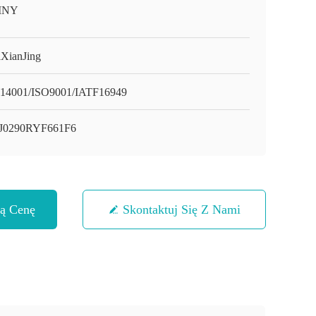
INY
XianJing
14001/ISO9001/IATF16949
J0290RYF661F6
zą Cenę
Skontaktuj Się Z Nami