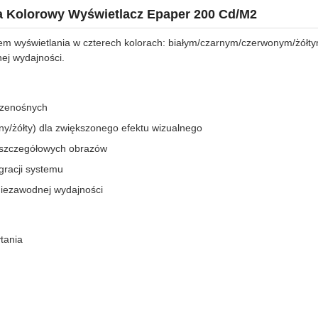
la Kolorowy Wyświetlacz Epaper 200 Cd/M2
em wyświetlania w czterech kolorach: białym/czarnym/czerwonym/żółt
nej wydajności.
rzenośnych
ny/żółty) dla zwiększonego efektu wizualnego
 szczegółowych obrazów
egracji systemu
niezawodnej wydajności
tania