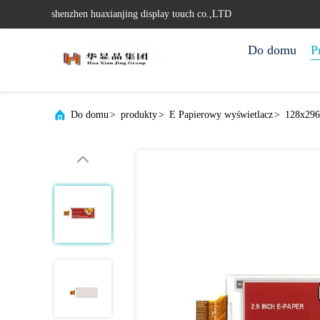
shenzhen huaxianjing display touch co.,LTD
Do domu
P
Do domu
>
produkty
>
E Papierowy wyświetlacz
>
128x296 