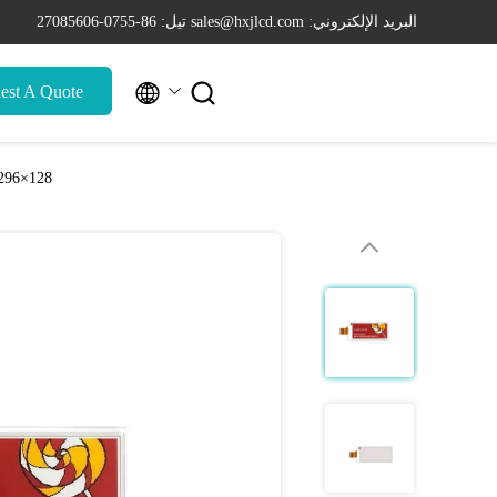
البريد الإلكتروني: sales@hxjlcd.com
تيل: 86-0755-27085606


est A Quote
128×296 شاشة صغيرة من الورق الإلكتروني 2.9 بوصة لون شاشة من الورق الإلكتروني 200 كيلو متر مربع