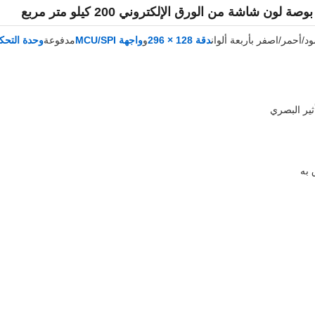
/أحمر/اصفر بأربعة ألوان
دقة 128 × 296
و
واجهة MCU/SPI
مدفوعة
وحدة التحكم ف
أثير البصري
 به