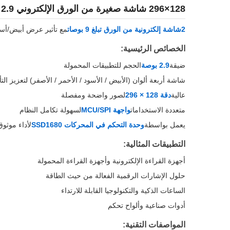
128×296 شاشة صغيرة من الورق الإلكتروني 2.9 بوصة لون شاشة من الورق الإلكتروني 200 كيلو متر مربع
2شاشة إلكترونية من الورق تبلغ 9 بوصات
مع تأثير عرض أبيض/أسود
الخصائص الرئيسية:
ضيقة
2.9 بوصة
الحجم للتطبيقات المحمولة
شاشة أربعة ألوان (الأبيض / الأسود / الأحمر / الأصفر) لتعزيز الت
عالية
دقة 128 × 296
لصور واضحة ومفصلة
متعددة الاستخدامات
واجهة MCU/SPI
لسهولة تكامل النظام
يعمل بواسطة
وحدة التحكم في المحركات SSD1680
لأداء موثوق
التطبيقات المثالية:
أجهزة القراءة الإلكترونية وأجهزة القراءة المحمولة
حلول الإشارات الرقمية الفعالة من حيث الطاقة
الساعات الذكية والتكنولوجيا القابلة للارتداء
أدوات صناعية وألواح تحكم
المواصفات التقنية: