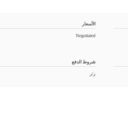
الأسعار
Negotiated
شروط الدفع
ر/ر