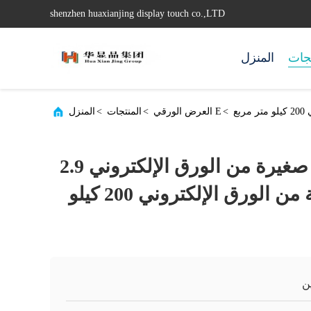
shenzhen huaxianjing display touch co.,LTD
جات
المنزل
>
E العرض الورقي
>
المنتجات
>
المنزل
128×296 شاشة صغيرة من الورق الإلكتروني 2.9
بوصة لون شاشة من الورق الإلكتروني 200 كيلو
ن