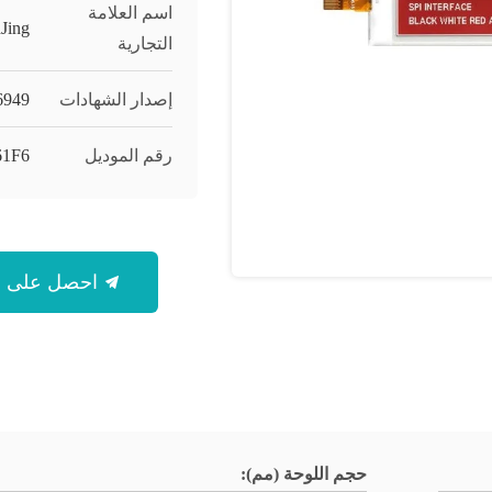
اسم العلامة
Jing
التجارية
إصدار الشهادات
6949
رقم الموديل
61F6
احصل على أفضل سعر
حجم اللوحة (مم):