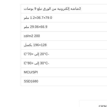
2شاشة إلكترونية من الورق تبلغ 9 بوصات
79.0×36.7×1.2 ملم
66.9×29.06 ملم
200 cd/m2
128×196 بكسل
-20°C إلى +70°C
-30°C إلى +80°C
MCU/SPI
SSD1680