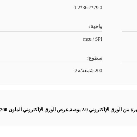
79.0*36.7*1.2
واجهة:
mcu / SPI
سطوع:
200 شمعة/م2