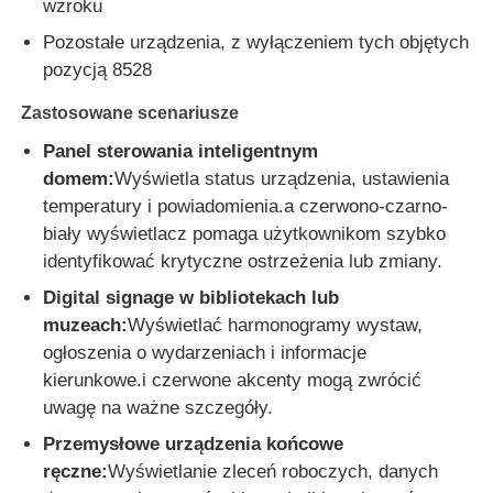
wzroku
Pozostałe urządzenia, z wyłączeniem tych objętych
Wyświetlacz LCD IPS
pozycją 8528
Zastosowane scenariusze
Ekran dotykowy TFT LCD
Panel sterowania inteligentnym
domem:
Wyświetla status urządzenia, ustawienia
monitor LCD przenośny
temperatury i powiadomienia.a czerwono-czarno-
biały wyświetlacz pomaga użytkownikom szybko
identyfikować krytyczne ostrzeżenia lub zmiany.
moduł wyświetlacza oled
Digital signage w bibliotekach lub
muzeach:
Wyświetlać harmonogramy wystaw,
Wyświetlacz LCD samochodu
ogłoszenia o wydarzeniach i informacje
kierunkowe.i czerwone akcenty mogą zwrócić
Okrągły ekran LCD
uwagę na ważne szczegóły.
Przemysłowe urządzenia końcowe
ręczne:
Wyświetlanie zleceń roboczych, danych
Panel ekranu dotykowego LCD