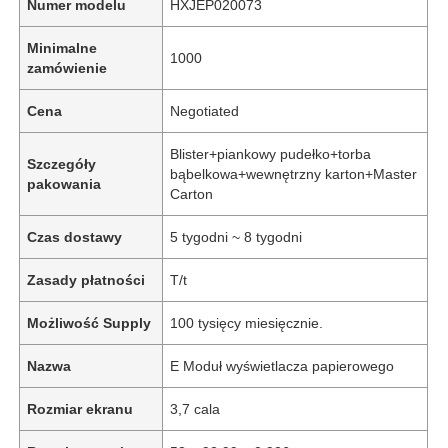
Numer modelu
HXJEP020073
Minimalne
1000
zamówienie
Cena
Negotiated
Blister+piankowy pudełko+torba
Szczegóły
bąbelkowa+wewnętrzny karton+Master
pakowania
Carton
Czas dostawy
5 tygodni ~ 8 tygodni
Zasady płatności
T/t
Możliwość Supply
100 tysięcy miesięcznie.
Nazwa
E Moduł wyświetlacza papierowego
Rozmiar ekranu
3,7 cala