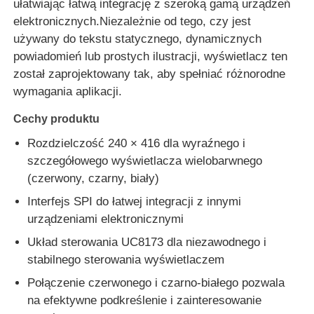
ułatwiając łatwą integrację z szeroką gamą urządzeń
elektronicznych.Niezależnie od tego, czy jest
używany do tekstu statycznego, dynamicznych
O nas
powiadomień lub prostych ilustracji, wyświetlacz ten
został zaprojektowany tak, aby spełniać różnorodne
Wycieczka po fabryce
wymagania aplikacji.
Cechy produktu
Kontrola jakości
Rozdzielczość 240 × 416 dla wyraźnego i
szczegółowego wyświetlacza wielobarwnego
Skontaktuj się z nami
(czerwony, czarny, biały)
Interfejs SPI do łatwej integracji z innymi
Wiadomości
urządzeniami elektronicznymi
Układ sterowania UC8173 dla niezawodnego i
stabilnego sterowania wyświetlaczem
Przypadki
Połączenie czerwonego i czarno-białego pozwala
na efektywne podkreślenie i zainteresowanie
Wyświetlacz LCD TFT