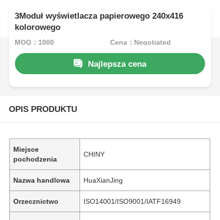
3Moduł wyświetlacza papierowego 240x416
kolorowego
MOQ：1000
Cena：Negotiated
Najlepsza cena
OPIS PRODUKTU
Miejsce
CHINY
pochodzenia
Nazwa handlowa
HuaXianJing
Orzecznictwo
ISO14001/ISO9001/IATF16949