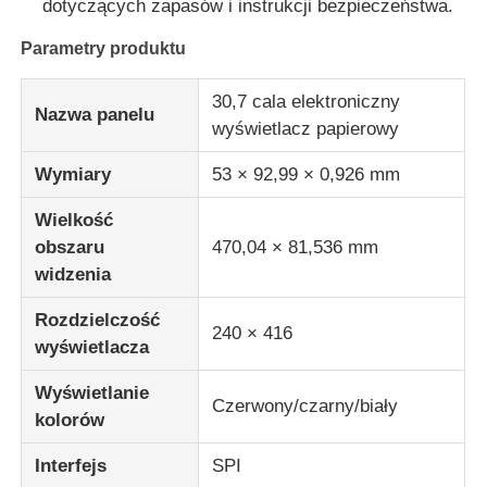
dotyczących zapasów i instrukcji bezpieczeństwa.
Parametry produktu
Wyświetlacz LCD UART
30,7 cala elektroniczny
Nazwa panelu
E Papierowy wyświetlacz
wyświetlacz papierowy
Wymiary
53 × 92,99 × 0,926 mm
monokromatyczny ekran LCD
Wielkość
obszaru
470,04 × 81,536 mm
Moduł LCD COG
widzenia
Rozdzielczość
Wyświetlacz LCD STN
240 × 416
wyświetlacza
Wyświetlanie
Panel LCD
Czerwony/czarny/biały
kolorów
Interfejs
SPI
Moduł wyświetlacza LCD