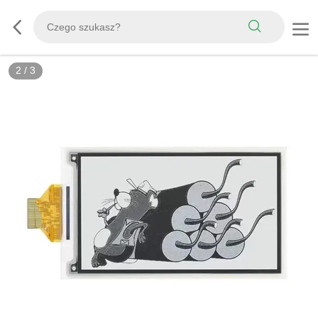
2
/
3