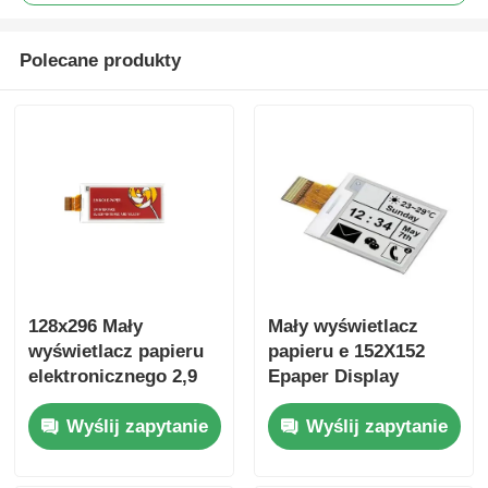
Polecane produkty
128x296 Mały
Mały wyświetlacz
wyświetlacz papieru
papieru e 152X152
elektronicznego 2,9
Epaper Display
cala Kolorowy
Module 1.31 Inch Z
Wyślij zapytanie
Wyślij zapytanie
wyświetlacz papieru
interfejsem SPI
elektronicznego 200
cd/m2