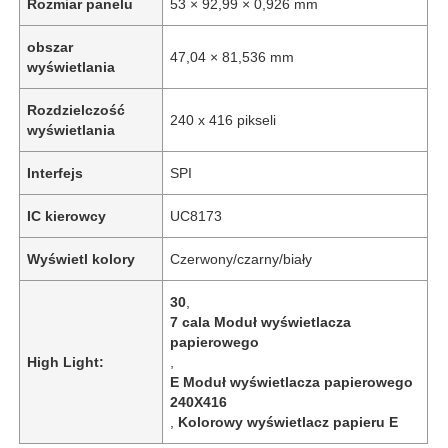
Rozmiar panelu
53 × 92,99 × 0,926 mm
obszar
47,04 × 81,536 mm
wyświetlania
Rozdzielczość
240 x 416 pikseli
wyświetlania
Interfejs
SPI
IC kierowcy
UC8173
Wyświetl kolory
Czerwony/czarny/biały
30
,
7 cala Moduł wyświetlacza
papierowego
High Light:
,
E Moduł wyświetlacza papierowego
240X416
,
Kolorowy wyświetlacz papieru E