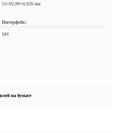
53×92,99×0,926 мм
Интерфейс:
SPI
плей на бумаге