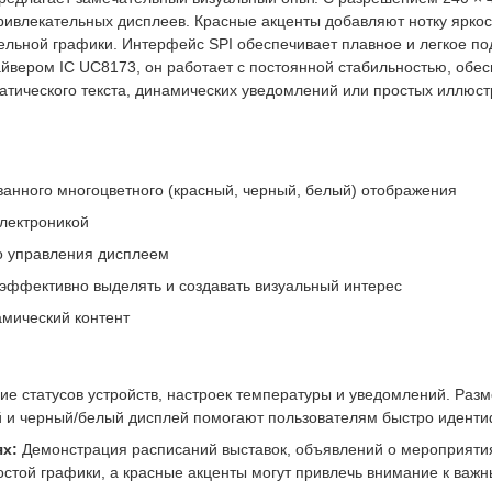
ривлекательных дисплеев. Красные акценты добавляют нотку яркос
льной графики. Интерфейс SPI обеспечивает плавное и легкое по
вером IC UC8173, он работает с постоянной стабильностью, обе
статического текста, динамических уведомлений или простых иллюс
ванного многоцветного (красный, черный, белый) отображения
электроникой
о управления дисплеем
 эффективно выделять и создавать визуальный интерес
амический контент
е статусов устройств, настроек температуры и уведомлений. Разм
 и черный/белый дисплей помогают пользователям быстро иденти
х:
Демонстрация расписаний выставок, объявлений о мероприяти
ростой графики, а красные акценты могут привлечь внимание к важ