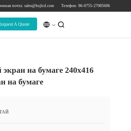
онная почта: sales@hxjlcd.com
Телефон: 86-0755-27085606


Request A Quote
 экран на бумаге 240х416
н на бумаге
ТАЙ