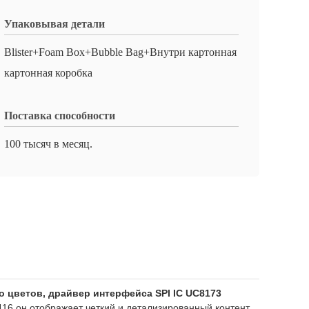
Упаковывая детали
Blister+Foam Box+Bubble Bag+Внутри картонная
картонная коробка
Поставка способности
100 тысяч в месяц.
о цветов, драйвер интерфейса SPI IC UC8173
16 он отображает четкий и детализированный контент,