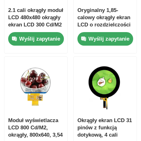
2.1 cali okrągły moduł
Oryginalny 1,85-
LCD 480x480 okrągły
calowy okrągły ekran
ekran LCD 300 Cd/M2
LCD o rozdzielczości
RGB + interfejs SPI
320x386, jasności
Wyślij zapytanie
Wyślij zapytanie
400, interfejs QSPI
Moduł wyświetlacza
Okrągły ekran LCD 31
LCD 800 Cd/M2,
pinów z funkcją
okrągły, 800x640, 3,54
dotykową, 4 cali