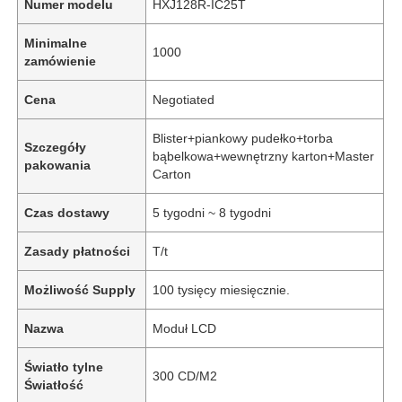
Numer modelu
HXJ128R-IC25T
Minimalne
1000
zamówienie
Cena
Negotiated
Blister+piankowy pudełko+torba
Szczegóły
bąbelkowa+wewnętrzny karton+Master
pakowania
Carton
Czas dostawy
5 tygodni ~ 8 tygodni
Zasady płatności
T/t
Możliwość Supply
100 tysięcy miesięcznie.
Nazwa
Moduł LCD
Światło tylne
300 CD/M2
Światłość