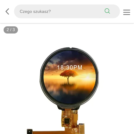
2
/
3