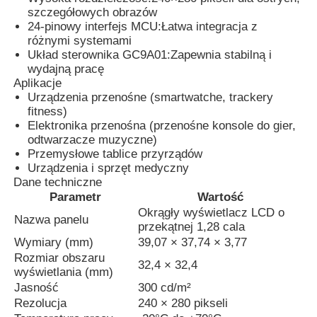
szczegółowych obrazów
24-pinowy interfejs MCU:
Łatwa integracja z
różnymi systemami
O nas
Układ sterownika GC9A01:
Zapewnia stabilną i
wydajną pracę
Aplikacje
Wycieczka po fabryce
Urządzenia przenośne (smartwatche, trackery
fitness)
Elektronika przenośna (przenośne konsole do gier,
Kontrola jakości
odtwarzacze muzyczne)
Przemysłowe tablice przyrządów
Urządzenia i sprzęt medyczny
Skontaktuj się z nami
Dane techniczne
Parametr
Wartość
Okrągły wyświetlacz LCD o
Nazwa panelu
Wiadomości
przekątnej 1,28 cala
Wymiary (mm)
39,07 × 37,74 × 3,77
Rozmiar obszaru
32,4 × 32,4
Przypadki
wyświetlania (mm)
Jasność
300 cd/m²
Rezolucja
240 × 280 pikseli
Wyświetlacz LCD TFT