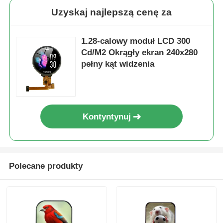
Uzyskaj najlepszą cenę za
Wyświetlacz LCD UART
1.28-calowy moduł LCD 300
Cd/M2 Okrągły ekran 240x280
E Papierowy wyświetlacz
pełny kąt widzenia
monokromatyczny ekran LCD
Kontyntynuj
Moduł LCD COG
Wyświetlacz LCD STN
Polecane produkty
Panel LCD
Moduł wyświetlacza LCD