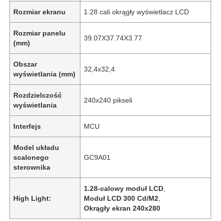
Rozmiar ekranu
1.28 cali okrągły wyświetlacz LCD
Rozmiar panelu
39.07X37.74X3.77
(mm)
Obszar
32,4x32,4
wyświetlania (mm)
Rozdzielczość
240x240 pikseli
wyświetlania
Interfejs
MCU
Model układu
scalonego
GC9A01
sterownika
1.28-calowy moduł LCD
,
High Light:
Moduł LCD 300 Cd/M2
,
Okrągły ekran 240x280