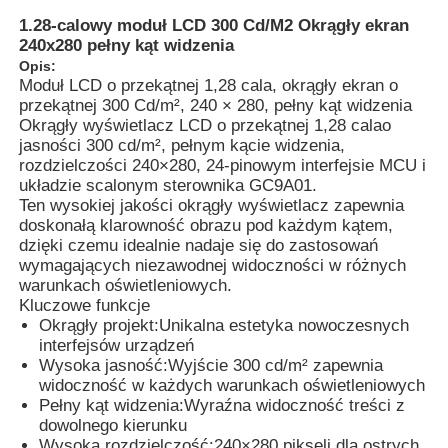
1.28-calowy moduł LCD 300 Cd/M2 Okrągły ekran
240x280 pełny kąt widzenia
Opis:
Moduł LCD o przekątnej 1,28 cala, okrągły ekran o
przekątnej 300 Cd/m², 240 × 280, pełny kąt widzenia
Okrągły wyświetlacz LCD o przekątnej 1,28 cala
o
jasności 300 cd/m², pełnym kącie widzenia,
rozdzielczości 240×280, 24-pinowym interfejsie MCU i
układzie scalonym sterownika GC9A01.
Ten wysokiej jakości okrągły wyświetlacz zapewnia
doskonałą klarowność obrazu pod każdym kątem,
dzięki czemu idealnie nadaje się do zastosowań
wymagających niezawodnej widoczności w różnych
warunkach oświetleniowych.
Kluczowe funkcje
Do domu
Okrągły projekt:
Unikalna estetyka nowoczesnych
interfejsów urządzeń
Wysoka jasność:
Wyjście 300 cd/m² zapewnia
Produkty
widoczność w każdych warunkach oświetleniowych
Pełny kąt widzenia:
Wyraźna widoczność treści z
dowolnego kierunku
Filmy
Wysoka rozdzielczość:
240×280 pikseli dla ostrych,