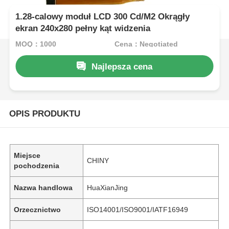
1.28-calowy moduł LCD 300 Cd/M2 Okrągły
ekran 240x280 pełny kąt widzenia
MOQ：1000
Cena：Negotiated
Najlepsza cena
OPIS PRODUKTU
Miejsce
CHINY
pochodzenia
Nazwa handlowa
HuaXianJing
Orzecznictwo
ISO14001/ISO9001/IATF16949