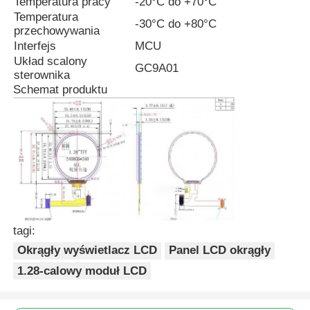
Temperatura pracy
-20°C do +70°C
Temperatura
-30°C do +80°C
przechowywania
Wyświetlacz LCD IPS
Interfejs
MCU
Układ scalony
GC9A01
sterownika
Ekran dotykowy TFT LCD
Schemat produktu
monitor LCD przenośny
moduł wyświetlacza oled
Wyświetlacz LCD samochodu
tagi:
Okrągły wyświetlacz LCD
Panel LCD okrągły
Okrągły ekran LCD
1.28-calowy moduł LCD
Panel ekranu dotykowego LCD