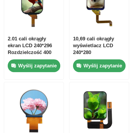
2.01 cali okrągły
10,69 cali okrągły
ekran LCD 240*296
wyświetlacz LCD
Rozdzielczość 400
240*280
Jasność SPI Interfejs
rozdzielczość 400
Wyślij zapytanie
Wyślij zapytanie
sterownik IC ST7789
jasność sterownik
interfejsu SPI IC
ST7789V