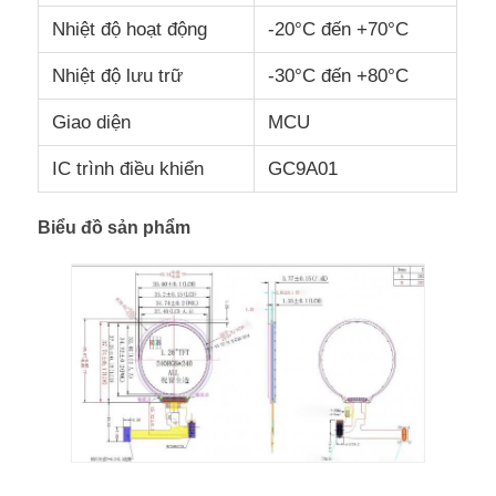
Nhiệt độ hoạt động
-20°C đến +70°C
Màn hình LCD UART
Nhiệt độ lưu trữ
-30°C đến +80°C
Giao diện
MCU
Màn hình E-Paper
IC trình điều khiển
GC9A01
Màn hình LCD đơn sắc
Biểu đồ sản phẩm
Mô-đun LCD COG
Màn hình LCD STN
bảng điều khiển LCD
Mô-đun hiển thị LCD tùy chỉnh