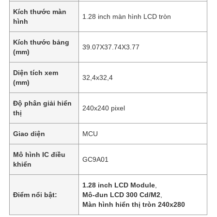
Kích thước màn
1.28 inch màn hình LCD tròn
hình
Kích thước bảng
39.07X37.74X3.77
(mm)
Diện tích xem
32,4x32,4
(mm)
Độ phân giải hiển
240x240 pixel
thị
Giao diện
MCU
Mô hình IC điều
GC9A01
khiển
1.28 inch LCD Module
,
Điểm nổi bật:
Mô-đun LCD 300 Cd/M2
,
Màn hình hiển thị tròn 240x280