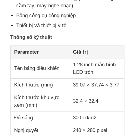
cầm tay, máy nghe nhạc)
Bảng công cụ công nghiệp
Màn hình IPS LCD
Thiết bị và thiết bị y tế
Màn hình cảm ứng LCD TFT
Thông số kỹ thuật
Parameter
Giá trị
màn hình LCD di động
1.28 inch màn hình
Tên bảng điều khiển
LCD tròn
mô-đun màn hình oled
Kích thước (mm)
39.07 × 37.74 × 3.77
Màn hình LCD xe hơi
Kích thước khu vực
32.4 × 32.4
xem (mm)
Màn hình LCD hình tròn
Độ sáng
300 cd/m2
Nghị quyết
240 × 280 pixel
Bảng màn hình cảm ứng LCD