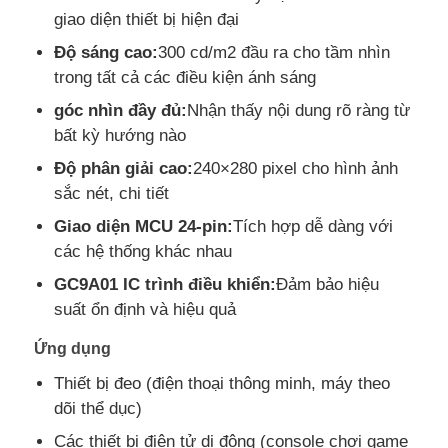
giao diện thiết bị hiện đại
Độ sáng cao:
300 cd/m2 đầu ra cho tầm nhìn
Về Chúng Tôi
trong tất cả các điều kiện ánh sáng
góc nhìn đầy đủ:
Nhận thấy nội dung rõ ràng từ
Tham quan nhà máy
bất kỳ hướng nào
Độ phân giải cao:
240×280 pixel cho hình ảnh
Kiểm soát chất lượng
sắc nét, chi tiết
Giao diện MCU 24-pin:
Tích hợp dễ dàng với
Liên hệ với chúng tôi
các hệ thống khác nhau
GC9A01 IC trình điều khiển:
Đảm bảo hiệu
suất ổn định và hiệu quả
Tin tức
Ứng dụng
Các trường hợp
Thiết bị đeo (điện thoại thông minh, máy theo
dõi thể dục)
Màn hình LCD TFT
Các thiết bị điện tử di động (console chơi game