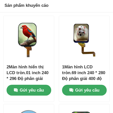
Sản phẩm khuyến cáo
2Màn hình hiển thị
1Màn hình LCD
LCD tròn.01 inch 240
tròn.69 inch 240 * 280
* 296 Độ phân giải
Độ phân giải 400 độ
400 độ sáng SPI
sáng trình điều khiển
Gửi yêu cầu
Gửi yêu cầu
Driver Interface IC
giao diện SPI IC
ST7789
ST7789V