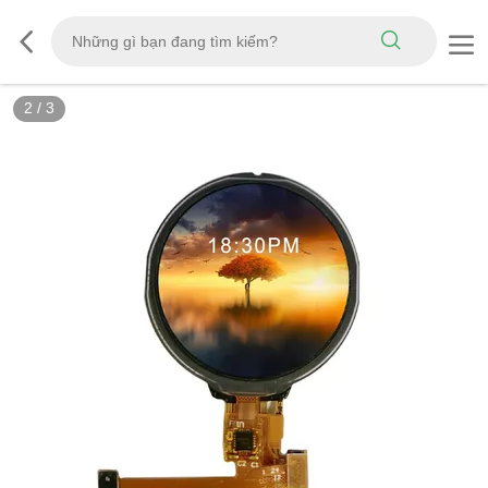
2
/
3