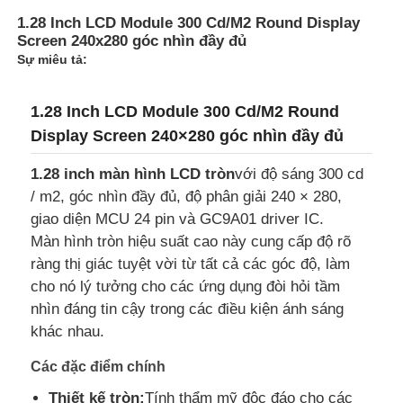
1.28 Inch LCD Module 300 Cd/M2 Round Display
Screen 240x280 góc nhìn đầy đủ
Sự miêu tả:
1.28 Inch LCD Module 300 Cd/M2 Round
Display Screen 240×280 góc nhìn đầy đủ
1.28 inch màn hình LCD tròn
với độ sáng 300 cd
/ m2, góc nhìn đầy đủ, độ phân giải 240 × 280,
giao diện MCU 24 pin và GC9A01 driver IC.
Màn hình tròn hiệu suất cao này cung cấp độ rõ
ràng thị giác tuyệt vời từ tất cả các góc độ, làm
Trang chủ
cho nó lý tưởng cho các ứng dụng đòi hỏi tầm
nhìn đáng tin cậy trong các điều kiện ánh sáng
khác nhau.
Các sản phẩm
Các đặc điểm chính
Thiết kế tròn:
Tính thẩm mỹ độc đáo cho các
Video