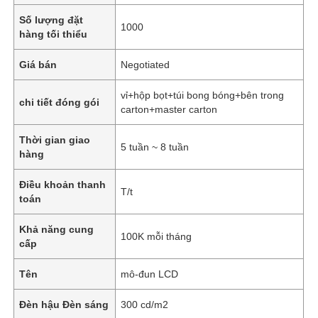
Số lượng đặt
1000
hàng tối thiểu
Giá bán
Negotiated
vỉ+hộp bọt+túi bong bóng+bên trong
chi tiết đóng gói
carton+master carton
Thời gian giao
5 tuần ~ 8 tuần
hàng
Điều khoản thanh
T/t
toán
Khả năng cung
100K mỗi tháng
cấp
Tên
mô-đun LCD
Đèn hậu Đèn sáng
300 cd/m2