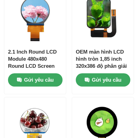
2.1 Inch Round LCD
OEM màn hình LCD
Module 480x480
hình tròn 1,85 inch
Round LCD Screen
320x386 độ phân giải
300 Cd/M2 RGB + SPI
400 độ sáng QSPI
Gửi yêu cầu
Gửi yêu cầu
Interface