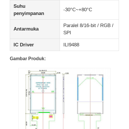
Suhu
-30°C~+80°C
penyimpanan
Layar LCD UART
Paralel 8/16-bit / RGB /
Antarmuka
Tampilan Kertas Elektronik
SPI
IC Driver
ILI9488
Layar LCD Monochrome
Gambar Produk:
Modul LCD COG
Layar LCD STN
Panel LCD
Modul Layar LCD Kustom