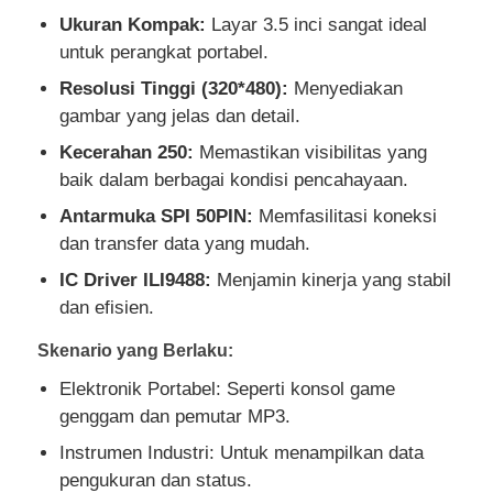
Ukuran Kompak:
Layar 3.5 inci sangat ideal
untuk perangkat portabel.
Tentang Kami
Resolusi Tinggi (320*480):
Menyediakan
gambar yang jelas dan detail.
Tur Pabrik
Kecerahan 250:
Memastikan visibilitas yang
baik dalam berbagai kondisi pencahayaan.
Kontrol kualitas
Antarmuka SPI 50PIN:
Memfasilitasi koneksi
dan transfer data yang mudah.
Hubungi Kami
IC Driver ILI9488:
Menjamin kinerja yang stabil
dan efisien.
Berita
Skenario yang Berlaku:
Elektronik Portabel: Seperti konsol game
Kasus-kasus
genggam dan pemutar MP3.
Instrumen Industri: Untuk menampilkan data
pengukuran dan status.
Tampilan LCD TFT