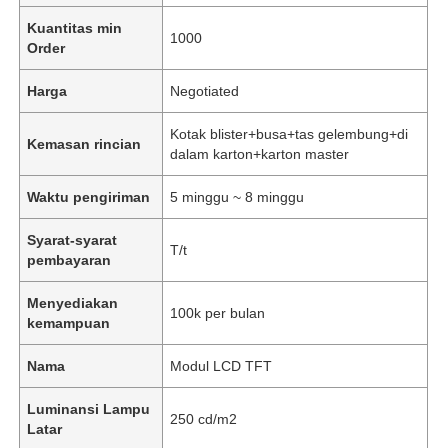
Kuantitas min
1000
Order
Harga
Negotiated
Kotak blister+busa+tas gelembung+di
Kemasan rincian
dalam karton+karton master
Waktu pengiriman
5 minggu ~ 8 minggu
Syarat-syarat
T/t
pembayaran
Menyediakan
100k per bulan
kemampuan
Nama
Modul LCD TFT
Luminansi Lampu
250 cd/m2
Latar