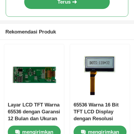
Terus
Rekomendasi Produk
Layar LCD TFT Warna
65536 Warna 16 Bit
65536 dengan Garansi
TFT LCD Display
12 Bulan dan Ukuran
dengan Resolusi
LCD
800x480 untuk
mengirimkan
mengirimkan
105.5mm*67.2mm*3.0mm
dashboard otomotif