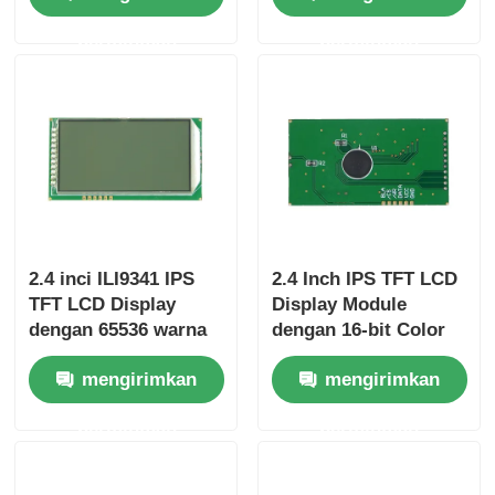
untuk Aplikasi
dan antarmuka
permintaan
permintaan
Industri
kontrol
2.4 inci ILI9341 IPS
2.4 Inch IPS TFT LCD
TFT LCD Display
Display Module
dengan 65536 warna
dengan 16-bit Color
dan garansi 12 bulan
Depth
mengirimkan
mengirimkan
untuk sistem
105.5mm*67.2mm*3.0mm
tertanam
Ukuran dan Rasio
permintaan
permintaan
Kontras 800:1