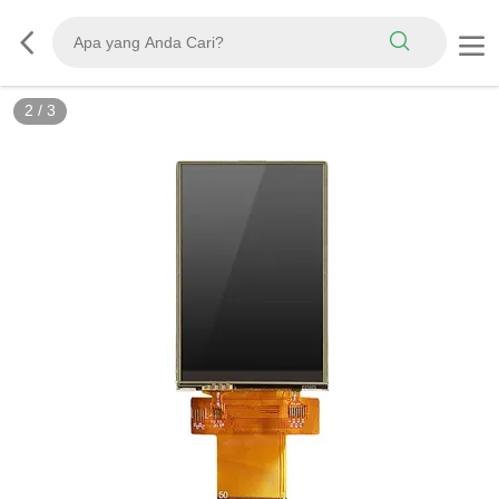
2
/
3