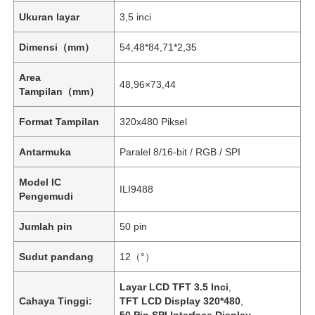
Ukuran layar
3,5 inci
Dimensi（mm）
54,48*84,71*2,35
Area
48,96×73,44
Tampilan（mm）
Format Tampilan
320x480 Piksel
Antarmuka
Paralel 8/16-bit / RGB / SPI
Model IC
ILI9488
Pengemudi
Jumlah pin
50 pin
Sudut pandang
12（°）
Layar LCD TFT 3.5 Inci
,
Cahaya Tinggi:
TFT LCD Display 320*480
,
50 Pin SPI Interface Display