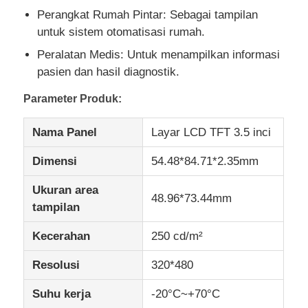
Perangkat Rumah Pintar: Sebagai tampilan
untuk sistem otomatisasi rumah.
Layar Lcd IPS
Peralatan Medis: Untuk menampilkan informasi
pasien dan hasil diagnostik.
Layar sentuh LCD TFT
Parameter Produk:
monitor LCD portabel
Nama Panel
Layar LCD TFT 3.5 inci
Dimensi
54.48*84.71*2.35mm
Modul Layar OLED
Ukuran area
48.96*73.44mm
tampilan
layar LCD mobil
Kecerahan
250 cd/m²
Layar LCD melingkar
Resolusi
320*480
Suhu kerja
-20°C~+70°C
Panel layar sentuh LCD