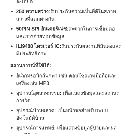
ละเอียด
250 ความสว่าง:
รับประกันความเห็นที่ดีในสภาพ
เกี่ยวกับเรา
สว่างที่แตกต่างกัน
50PIN SPI อินเตอร์เฟซ:
สะดวกในการเชื่อมต่อ
และการถ่ายทอดข้อมูล
ทัวร์โรงงาน
ILI9488 ไดรเวอร์ IC:
รับประกันผลงานที่มั่นคงและ
มีประสิทธิภาพ
การควบคุมคุณภาพ
สถานการณ์ที่ใช้ได้:
ติดต่อเรา
อิเล็กทรอนิกส์พกพา เช่น คอนโซลเกมมือถือและ
เครื่องเล่น MP3
อุปกรณ์อุตสาหกรรม: เพื่อแสดงข้อมูลและสถานะ
ข่าว
การวัด
อุปกรณ์บ้านฉลาด: เป็นหน้าจอสําหรับระบบ
กรณี
อัตโนมัติบ้าน
อุปกรณ์การแพทย์: เพื่อแสดงข้อมูลผู้ป่วยและผล
จอแสดงผล TFT LCD