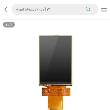
2
/
3