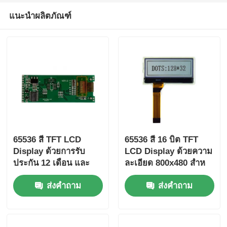
แนะนำผลิตภัณฑ์
65536 สี TFT LCD
65536 สี 16 บิต TFT
Display ด้วยการรับ
LCD Display ด้วยความ
ประกัน 12 เดือน และ
ละเอียด 800x480 สําห
ขนาด LCD
รับแทชบอร์ดรถยนต์และ
ส่งคำถาม
ส่งคำถาม
105.5mm*67.2mm*3.0mm
อินเตอร์เฟซการควบคุม
สําหรับการใช้งาน
อุตสาหกรรม