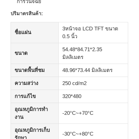
การวินิจฉัย
ปริมาตรสินค้า:
จอแสดงผลแอลซีดีไอพีเอส
3หน้าจอ LCD TFT ขนาด
ชื่อแผ่น
หน้าจอสัมผัส TFT LCD
0.5 นิ้ว
54.48*84.71*2.35
ขนาด
มอนิเตอร์ LCD พกพา
มิลลิเมตร
ขนาดพื้นที่ชม
48.96*73.44 มิลลิเมตร
โมดูลแสดงผล oled
ความสว่าง
250 cd/m2
จอ LCD ของรถ
การแก้ไข
320*480
อุณหภูมิการทํา
-20°C~+70°C
หน้าจอ LCD แบบกลม
งาน
อุณหภูมิการเก็บ
-30°C~+80°C
แผ่นจอสัมผัส LCD
รักษา