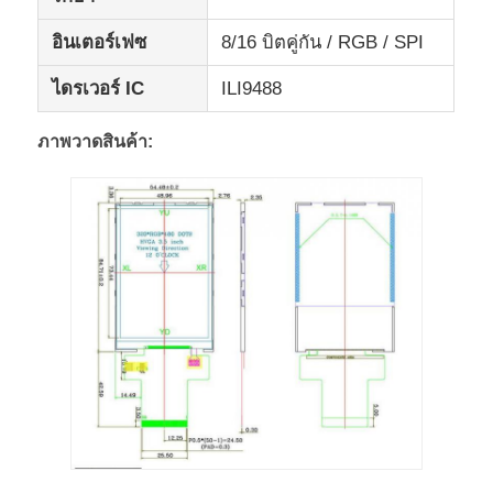
อินเตอร์เฟซ
8/16 บิตคู่กัน / RGB / SPI
UART จอแอลซีดี
ไดรเวอร์ IC
ILI9488
จอแสดงผลกระดาษอิเล็กทรอนิกส์
ภาพวาดสินค้า:
หน้าจอ Lcd มโนครอม
โมดูล COG LCD
จอ LCD STN
แผน LCD
โมดูลจอ LCD ที่กําหนดเอง