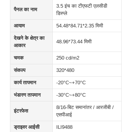
3.5 इंच का टीएफटी एलसीडी
पैनल का नाम
डिस्प्ले
आईपीएस एलसीडी डिस्प्ले
आयाम
54.48*84.71*2.35 मिमी
टीएफटी एलसीडी टच स्क्रीन
देखने के क्षेत्र का
48.96*73.44 मिमी
आकार
पोर्टेबल एलसीडी मॉनिटर
चमक
250 cd/m2
संकल्प
320*480
OLED डिस्प्ले मॉड्यूल
कार्य तापमान
-20°C~+70°C
कार एलसीडी डिस्प्ले
भंडारण तापमान
-30°C~+80°C
8/16-बिट समानांतर / आरजीबी /
परिपत्र एलसीडी स्क्रीन
इंटरफेस
एसपीआई
ड्राइवर आईसी
ILI9488
एलसीडी टच स्क्रीन पैनल