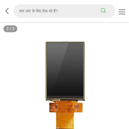
2
/
3