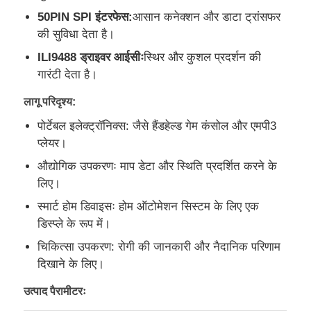
50PIN SPI इंटरफेस:
आसान कनेक्शन और डाटा ट्रांसफर
की सुविधा देता है।
हमारे बारे में
ILI9488 ड्राइवर आईसीः
स्थिर और कुशल प्रदर्शन की
गारंटी देता है।
कारखाने का दौरा
लागू परिदृश्य:
पोर्टेबल इलेक्ट्रॉनिक्स: जैसे हैंडहेल्ड गेम कंसोल और एमपी3
गुणवत्ता नियंत्रण
प्लेयर।
औद्योगिक उपकरणः माप डेटा और स्थिति प्रदर्शित करने के
हमसे संपर्क करें
लिए।
स्मार्ट होम डिवाइसः होम ऑटोमेशन सिस्टम के लिए एक
समाचार
डिस्प्ले के रूप में।
चिकित्सा उपकरण: रोगी की जानकारी और नैदानिक परिणाम
मामले
दिखाने के लिए।
उत्पाद पैरामीटरः
टीएफटी एलसीडी प्रदर्शन