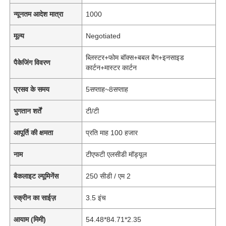
न्यूनतम आदेश मात्रा
1000
मूल्य
Negotiated
ब्लिस्टर+फोम बॉक्स+बबल बैग+इनसाइड
पैकेजिंग विवरण
कार्टन+मास्टर कार्टन
प्रसव के समय
5सप्ताह~8सप्ताह
भुगतान शर्तें
टी/टी
आपूर्ति की क्षमता
प्रति माह 100 हजार
नाम
टीएफटी एलसीडी मॉड्यूल
बैकलाइट ल्यूमिनेंस
250 सीडी / एम 2
स्क्रीन का साईज़
3.5 इंच
आयाम (मिमी)
54.48*84.71*2.35