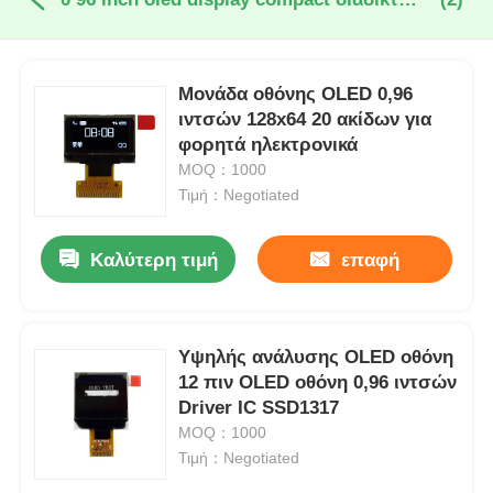
Μονάδα οθόνης OLED 0,96
ιντσών 128x64 20 ακίδων για
φορητά ηλεκτρονικά
MOQ：1000
Τιμή：Negotiated
Καλύτερη τιμή
επαφή
Υψηλής ανάλυσης OLED οθόνη
12 πιν OLED οθόνη 0,96 ιντσών
Driver IC SSD1317
MOQ：1000
Τιμή：Negotiated