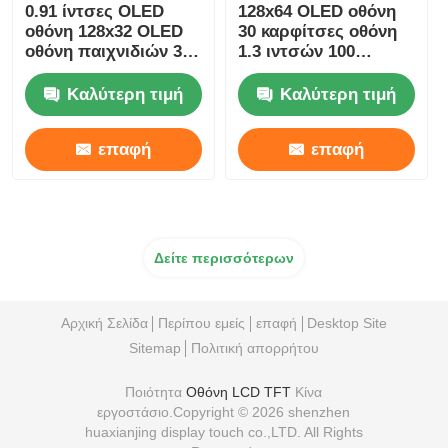
0.91 ίντσες OLED
128x64 OLED οθόνη
οθόνη 128x32 OLED
30 καρφίτσες οθόνη
οθόνη παιχνιδιών 350
1.3 ιντσών 100
Cd/M2 Wide Viewing
φωτεινότητα Driver
Angle
IC SSD1306
Καλύτερη τιμή
Καλύτερη τιμή
επαφή
επαφή
Δείτε περισσότερων
Αρχική Σελίδα
Περίπου εμείς
επαφή
Desktop Site
Sitemap
Πολιτική απορρήτου
Ποιότητα
Οθόνη LCD TFT
Κίνα
εργοστάσιο.Copyright © 2026 shenzhen
huaxianjing display touch co.,LTD. All Rights