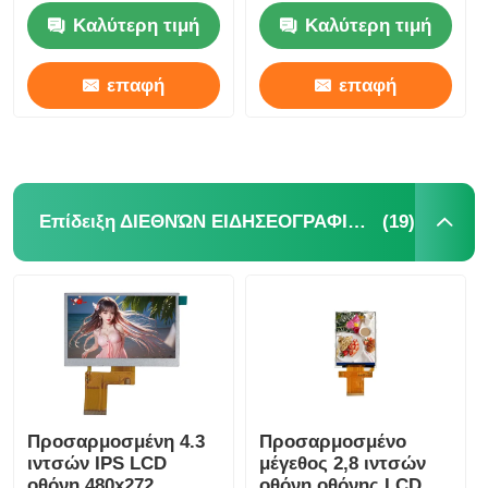
Για έξυπνες οικιακές
Καλύτερη τιμή
Καλύτερη τιμή
συσκευές
επαφή
επαφή
(19)
Επίδειξη ΔΙΕΘΝΏΝ ΕΙΔΗΣΕΟΓΡΑΦΙΚΏΝ ΠΡΑΚΤΟΡΕΊΩΝ LCD
Αρχική
Προϊόντα
Προσαρμοσμένη 4.3
Προσαρμοσμένο
ιντσών IPS LCD
μέγεθος 2,8 ιντσών
Βίντεο
οθόνη 480x272
οθόνη οθόνης LCD