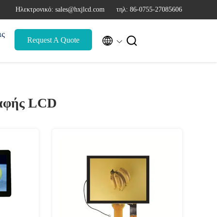
Ηλεκτρονικό: sales@hxjlcd.com
τηλ: 86-0755-27085606
ις


Request A Quote
 αφής LCD