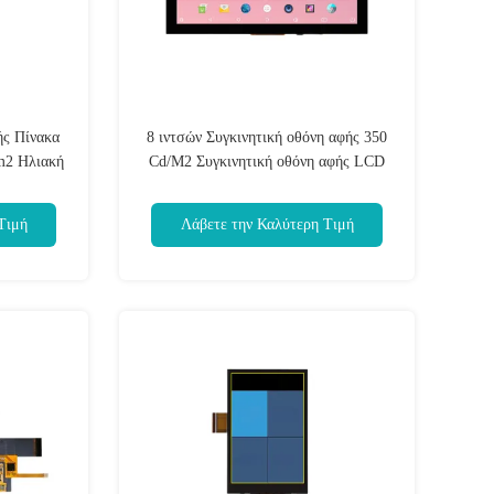
ής Πίνακα
8 ιντσών Συγκινητική οθόνη αφής 350
m2 Ηλιακή
Cd/M2 Συγκινητική οθόνη αφής LCD
Με διεπαφή
1024X768
Τιμή
Λάβετε την Καλύτερη Τιμή