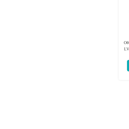
Οθ
LV