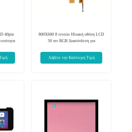
CD 40pin
800X600 8 ιντσών Ηλιακή οθόνη LCD
εινότητα
50 πιν RGB Διασύνδεση για
διαδραστικά κιόσκι
Τιμή
Λάβετε την Καλύτερη Τιμή