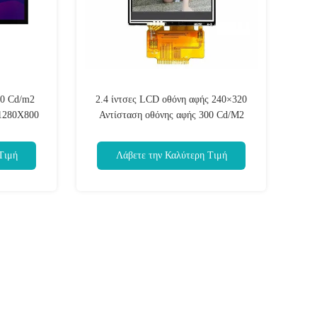
00 Cd/m2
2.4 ίντσες LCD οθόνη αφής 240×320
 1280X800
Αντίσταση οθόνης αφής 300 Cd/M2
Τιμή
Λάβετε την Καλύτερη Τιμή