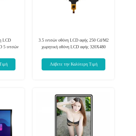
νη LCD
3.5 ιντσών οθόνη LCD αφής 250 Cd/M2
 5 ιντσών
χωρητική οθόνη LCD αφής 320X480
Τιμή
Λάβετε την Καλύτερη Τιμή