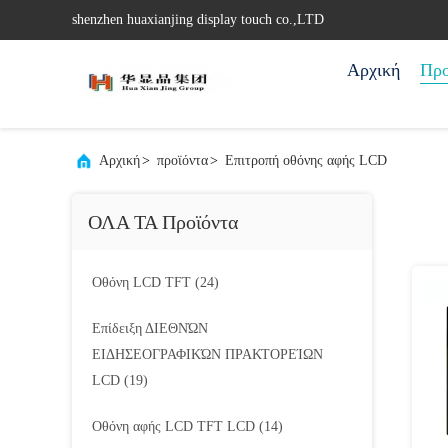
shenzhen huaxianjing display touch co.,LTD
Αρχική
Προ
Αρχική
>
προϊόντα
>
Επιτροπή οθόνης αφής LCD
ΟΛΑ ΤΑ Προϊόντα
Οθόνη LCD TFT
(24)
Επίδειξη ΔΙΕΘΝΏΝ
ΕΙΔΗΣΕΟΓΡΑΦΙΚΏΝ ΠΡΑΚΤΟΡΕΊΩΝ
LCD
(19)
Οθόνη αφής LCD TFT LCD
(14)