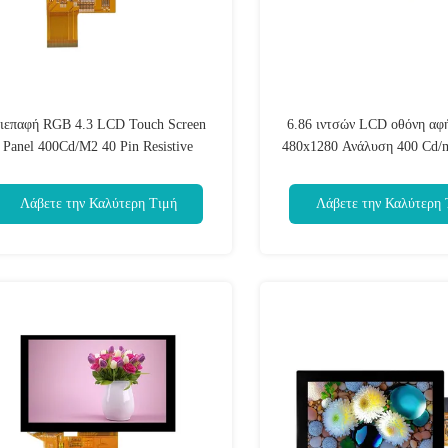
ιεπαφή RGB 4.3 LCD Touch Screen
6.86 ιντσών LCD οθόνη αφ
Panel 400Cd/M2 40 Pin Resistive
480x1280 Ανάλυση 400 Cd/
Touchscreen Χονδρική
οθόνη αφής χωρητικότητας 
MIPI
Λάβετε την Καλύτερη Τιμή
Λάβετε την Καλύτερη 