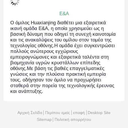
Πειραματικό εργαστήριο
Επίδειξη ΔΙΕΘΝΏΝ ΕΙΔΗΣΕΟΓΡΑΦΙΚΏΝ ΠΡΑΚΤΟΡΕ
Οθόνη αφής LCD TFT LCD
φορητή οθόνη LCD
Ε&Α
Ο όμιλος Huaxianjing διαθέτει μια εξαιρετικά
ικανή ομάδα Ε&Α, η οποία χρησιμεύει ως η
Μονάδα οθόνης OLED
βασική δύναμη που οδηγεί τη συνεχή καινοτομία
και τις ανακαλύψεις του ομίλου στον τομέα της
τεχνολογίας οθόνης.Η ομάδα έχει συγκεντρώσει
Επίδειξη αυτοκινήτων LCD
πολλούς ανώτερους εγχώριους
εμπειρογνώμονες και εξαιρετικά ταλέντα στη
βιομηχανία υγρών κρυστάλλων επίπεδης
Στρογγυλή οθόνη LCD
οθόνης.Με βάση τις βαθιές επαγγελματικές
γνώσεις και την πλούσια πρακτική εμπειρία
τους, οδήγησαν τον όμιλο να προχωρήσει
Επιτροπή οθόνης αφής LCD
σταθερά στην πορεία της τεχνολογικής έρευνας