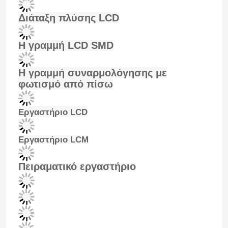
Σχετικά με εμάς
Ξενάγηση στο Εργοστάσιο
Διάταξη πλύσης LCD
Ποιοτικός έλεγχος
Η γραμμή LCD SMD
Επικοινωνήστε μαζί μας
Η γραμμή συναρμολόγησης με
φωτισμό από πίσω
Ειδήσεις
Εργαστήριο LCD
Υποθέσεις
Εργαστήριο LCM
Οθόνη LCD TFT