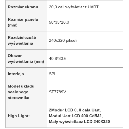
Rozmiar ekranu
20,0 cali wyświetlacz UART
Rozmiar panelu
58*35*10,0
(mm)
Rozdzielczość
240x320 pikseli
wyświetlania
Obszar
40.8*30.6
wyświetlania (mm)
Interfejs
SPI
Model układu
scalonego
ST7789V
sterownika
2Moduł LCD 0
,
0 cala Uart
,
High Light:
Moduł Uart LCD 400 Cd/M2
,
Mały wyświetlacz LCD 240X320