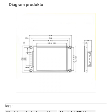
Diagram produktu
Wyświetlacz LCD UART
E Papierowy wyświetlacz
monokromatyczny ekran LCD
Moduł LCD COG
Wyświetlacz LCD STN
Panel LCD
tagi:
Moduł wyświetlacza LCD