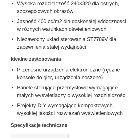
Wysoka rozdzielczość 240×320 dla ostrych,
szczegółowych obrazów
O nas
Jasność 400 cd/m2 dla doskonałej widoczności
w różnych warunkach oświetleniowych
Wycieczka po fabryce
Niezawodny układ sterowania ST7789V dla
zapewnienia stałej wydajności
Kontrola jakości
Idealne zastosowania
Przenośne urządzenia elektroniczne (ręczne
Skontaktuj się z nami
konsole do gier, urządzenia noszone)
Panele sterujące przemysłowe wymagające
małych wyświetlaczy o wysokiej rozdzielczości
Wiadomości
Projekty DIY wymagające kompaktowych,
wysokiej jakości rozwiązań wyświetleniowych
Przypadki
Specyfikacje techniczne
Wyświetlacz LCD TFT