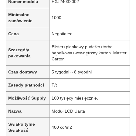
Numer modelu
HXJ24032002
Minimalne
1000
zamówienie
Cena
Negotiated
Blister+piankowy pudełko+torba
Szczegóły
bąbelkowa+wewnętrzny karton+Master
pakowania
Carton
Czas dostawy
5 tygodni ~ 8 tygodni
Zasady płatności
T/t
Możliwość Supply
100 tysięcy miesięcznie.
Nazwa
Moduł LCD Uarta
Światło tylne
400 cd/m2
Światłość