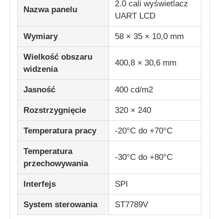
2.0 cali wyświetlacz
Nazwa panelu
UART LCD
Wyświetlacz LCD IPS
Wymiary
58 × 35 × 10,0 mm
Wielkość obszaru
Ekran dotykowy TFT LCD
400,8 × 30,6 mm
widzenia
monitor LCD przenośny
Jasność
400 cd/m2
Rozstrzygnięcie
320 × 240
moduł wyświetlacza oled
Temperatura pracy
-20°C do +70°C
Wyświetlacz LCD samochodu
Temperatura
-30°C do +80°C
przechowywania
Okrągły ekran LCD
Interfejs
SPI
System sterowania
ST7789V
Panel ekranu dotykowego LCD