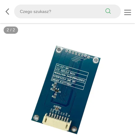
2
/
2