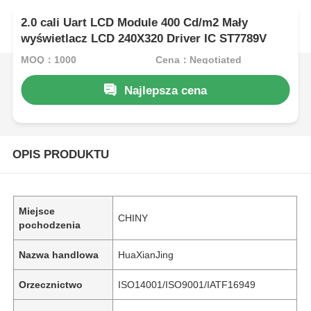
2.0 cali Uart LCD Module 400 Cd/m2 Mały
wyświetlacz LCD 240X320 Driver IC ST7789V
MOQ：1000
Cena：Negotiated
Najlepsza cena
OPIS PRODUKTU
Miejsce
CHINY
pochodzenia
Nazwa handlowa
HuaXianJing
Orzecznictwo
ISO14001/ISO9001/IATF16949