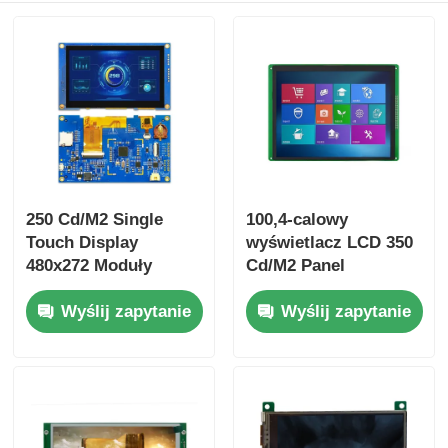
250 Cd/M2 Single
100,4-calowy
Touch Display
wyświetlacz LCD 350
480x272 Moduły
Cd/M2 Panel
ekranu dotykowego
przemysłowy LCD
Wyślij zapytanie
Wyślij zapytanie
4,3-calowy sterownik
800X600 Interfejs
IC T5L0
RGB