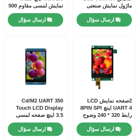
ماژول نمایش صنعتی
نمایش لمسی مقاوم 500
قابل حمل با رابط SPI
Cd / M2
ارسال سؤال
ارسال سؤال
2صفحه نمایش LCD
350 Cd/M2 UART
UART 4 اینچ 8PIN SPI
Touch LCD Display
رابط 320 * 240 وضوح
3.5 اینچ صفحه لمسی
300 روشنایی راننده IC
LCD پانل 320x480
ارسال سؤال
ارسال سؤال
ST7789 با صفحه PCBA