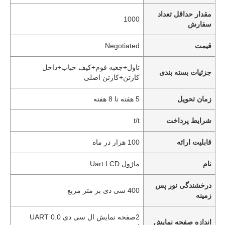
مقدار حداقل تعداد
1000
سفارش
قیمت
Negotiated
تاول+جعبه فوم+کیف حباب+داخل
جزئیات بسته بندی
کارتن+کارتن اصلی
زمان تحویل
5 هفته تا 8 هفته
شرایط پرداخت
t/t
قابلیت ارائه
100 هزار در ماه
نام
ماژول Uart LCD
درخشندگی نور پس
400 سی دی بر متر مربع
زمینه
2صفحه نمایش ال سی دی UART 0.0
اندازه صفحه نمایش