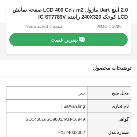
2.0 اینچ Uart ماژول LCD 400 Cd / m2 صفحه نمایش
LCD کوچک 240X320 راننده IC ST7789V
MOQ：1000
قیمت：Negotiated
بهترین قیمت
توضیحات محصول
محل منبع
چین
نام تجاری
HuaXianJing
گواهی
ISO14001/ISO9001/IATF16949
شماره مدل
HXJ24032002