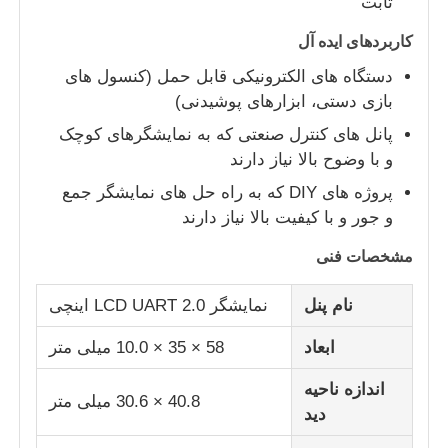
ثابت
کاربردهای ایده آل
درباره ما
دستگاه های الکترونیکی قابل حمل (کنسول های
بازی دستی، ابزارهای پوشیدنی)
بازدید از کارخانه
پانل های کنترل صنعتی که به نمایشگرهای کوچک
و با وضوح بالا نیاز دارند
کنترل کیفیت
پروژه های DIY که به راه حل های نمایشگر جمع
و جور و با کیفیت بالا نیاز دارند
با ما تماس بگیرید
مشخصات فنی
نام پنل
نمایشگر LCD UART 2.0 اینچی
اخبار
ابعاد
58 × 35 × 10.0 میلی متر
پرونده ها
اندازه ناحیه
40.8 × 30.6 میلی متر
دید
نمایشگر LCD TFT