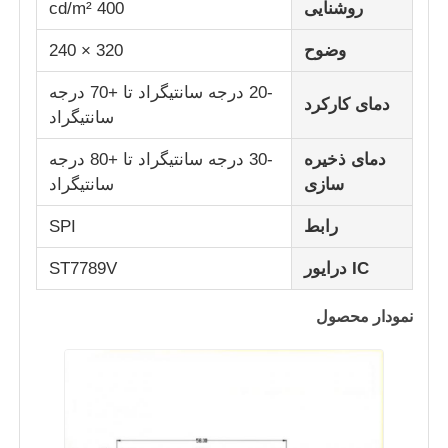
روشنایی
400 cd/m²
وضوح
320 × 240
صفحه نمایش IPS LCD
-20 درجه سانتیگراد تا +70 درجه
دمای کارکرد
صفحه لمسی TFT LCD
سانتیگراد
دمای ذخیره
-30 درجه سانتیگراد تا +80 درجه
مانیتور LCD قابل حمل
سازی
سانتیگراد
رابط
SPI
ماژول نمایش اولد
IC درایور
ST7789V
صفحه نمایش ال سی دی ماشین
نمودار محصول
صفحه نمایش LCD دایره ای
صفحه نمایش لمسی LCD