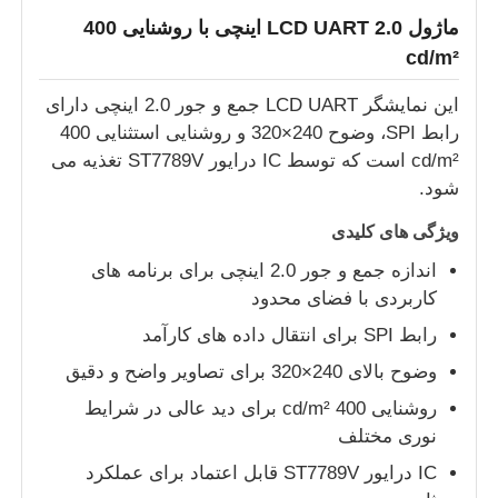
ماژول LCD UART 2.0 اینچی با روشنایی 400
cd/m²
این نمایشگر LCD UART جمع و جور 2.0 اینچی دارای
رابط SPI، وضوح 240×320 و روشنایی استثنایی 400
cd/m² است که توسط IC درایور ST7789V تغذیه می
شود.
ویژگی های کلیدی
اندازه جمع و جور 2.0 اینچی برای برنامه های
کاربردی با فضای محدود
رابط SPI برای انتقال داده های کارآمد
خانه
وضوح بالای 240×320 برای تصاویر واضح و دقیق
روشنایی 400 cd/m² برای دید عالی در شرایط
محصولات
نوری مختلف
IC درایور ST7789V قابل اعتماد برای عملکرد
ویدیو