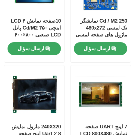
250 Cd / M2 نمایشگر
10صفحه نمایش LCD ۴
تک لمسی 480x272
اینچی ۳۵۰ Cd/M2 پانل
ماژول های صفحه لمسی
LCD صنعتی ۸۰۰×۶۰۰
4.3 اینچ راننده IC T5L0
رابط RGB
ارسال سؤال
ارسال سؤال
7 اینچ UART صفحه
240X320 ماژول نمایش
نمایش LCD 800X480
Uart 2.8 اینچ صفحه