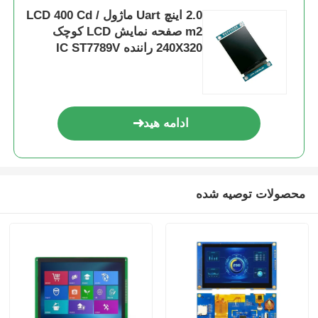
2.0 اینچ Uart ماژول LCD 400 Cd /
m2 صفحه نمایش LCD کوچک
240X320 راننده IC ST7789V
ادامه هید
محصولات توصیه شده