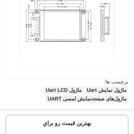
نمایشگر UART LCD
صفحه نمایش جوهر الکترونیکی
صفحه نمایش LCD تک رنگ
ماژول COG LCD
برچسب ها:
ماژول نمایش Uart
ماژول Uart LCD
نمایشگر STN LCD
ماژول‌های صفحه‌نمایش لمسی UART
پنل LCD
بهترين قيمت رو براي
ماژول صفحه نمایش LCD سفارشی