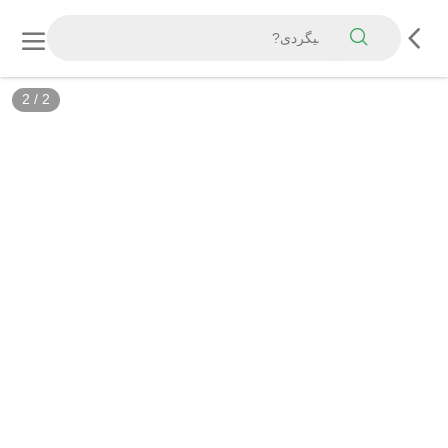
2
/
2