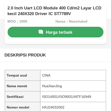
2.0 Inch Uart LCD Module 400 Cd/m2 Layar LCD
kecil 240X320 Driver IC ST7789V
MOQ：1000
Harga：Negotiated
Harga terbaik
DESKRIPSI PRODUK
Tempat asal
CINA
Nama merek
HuaXianJing
Sertifikasi
ISO14001/ISO9001/IATF16949
Nomor model
HXJ24032002