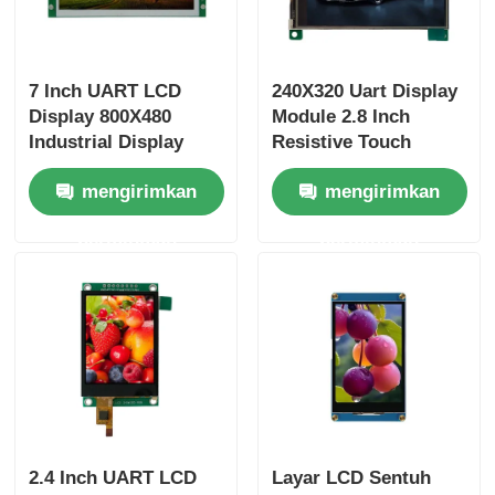
7 Inch UART LCD
240X320 Uart Display
Display 800X480
Module 2.8 Inch
Industrial Display
Resistive Touch
Module Portable
Screen Display 500
mengirimkan
mengirimkan
dengan SPI Interface
Cd/M2
permintaan
permintaan
2.4 Inch UART LCD
Layar LCD Sentuh