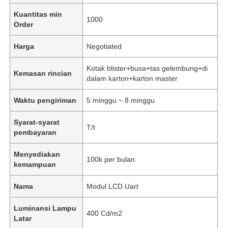
Kuantitas min
1000
Order
Harga
Negotiated
Kotak blister+busa+tas gelembung+di
Kemasan rincian
dalam karton+karton master
Waktu pengiriman
5 minggu ~ 8 minggu
Syarat-syarat
T/t
pembayaran
Menyediakan
100k per bulan
kemampuan
Nama
Modul LCD Uart
Luminansi Lampu
400 Cd/m2
Latar