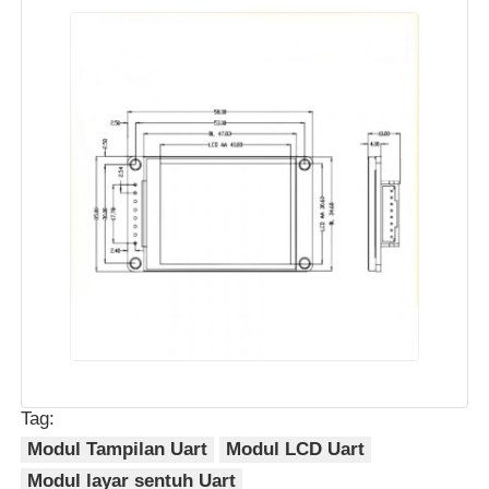
Layar LCD UART
Tampilan Kertas Elektronik
Layar LCD Monochrome
Modul LCD COG
Layar LCD STN
Panel LCD
Tag:
Modul Tampilan Uart
Modul LCD Uart
Modul Layar LCD Kustom
Modul layar sentuh Uart