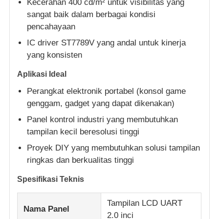
Kecerahan 400 cd/m² untuk visibilitas yang
sangat baik dalam berbagai kondisi
pencahayaan
Tentang Kami
IC driver ST7789V yang andal untuk kinerja
yang konsisten
Tur Pabrik
Aplikasi Ideal
Kontrol kualitas
Perangkat elektronik portabel (konsol game
genggam, gadget yang dapat dikenakan)
Panel kontrol industri yang membutuhkan
Hubungi Kami
tampilan kecil beresolusi tinggi
Proyek DIY yang membutuhkan solusi tampilan
Berita
ringkas dan berkualitas tinggi
Spesifikasi Teknis
Kasus-kasus
Tampilan LCD UART
Nama Panel
Tampilan LCD TFT
2.0 inci