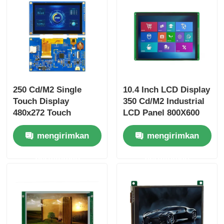
250 Cd/M2 Single
10.4 Inch LCD Display
Touch Display
350 Cd/M2 Industrial
480x272 Touch
LCD Panel 800X600
Screen Module 4.3
RGB Interface
mengirimkan
mengirimkan
Inch Driver IC T5L0
permintaan
permintaan