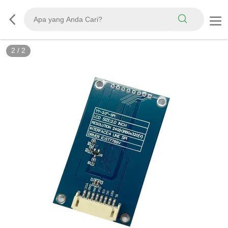
2
/
2