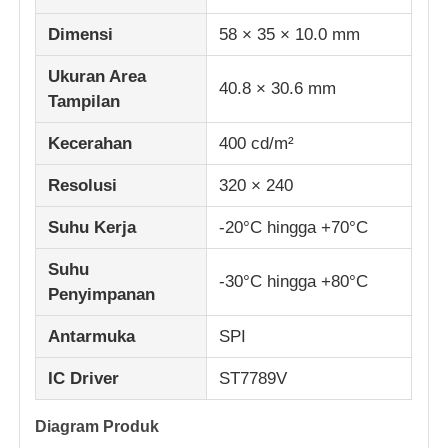
Dimensi
58 × 35 × 10.0 mm
Layar Lcd IPS
Ukuran Area
40.8 × 30.6 mm
Tampilan
Layar sentuh LCD TFT
Kecerahan
400 cd/m²
monitor LCD portabel
Resolusi
320 × 240
Suhu Kerja
-20°C hingga +70°C
Modul Layar OLED
Suhu
-30°C hingga +80°C
Penyimpanan
layar LCD mobil
Antarmuka
SPI
Layar LCD melingkar
IC Driver
ST7789V
Diagram Produk
Panel layar sentuh LCD