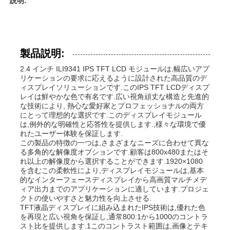
説明:
製品説明:
2.4 インチ ILI9341 IPS TFT LCD モジュールは,幅広いアプ
リケーションの要求に応えるように設計された高品質のデ
ィスプレイソリューションです.このIPS TFT LCDディスプ
レイは鮮やかな色で有名です.広い視角頑丈な構造と先進的
な技術により, 熱心な愛好家とプロフェッショナルの両方
にとって理想的な選択です.このディスプレイモジュール
は,例外的な明確性と応答性を提供します.,様々な環境で優
れたユーザー体験を保証します.
この製品の特徴の一つは,さまざまなニーズに合わせて異な
る多角的な解像度オプションです.顧客は800x480またはそ
れ以上の解像度から選択することができます.1920×1080
を含むこの柔軟性により,ディスプレイモジュールは,基本
的なインターフェースディスプレイから高画質マルチメデ
ィア出力までのアプリケーションに適しています.プロジェ
クトの使いやすさと魅力性を向上させる.
TFT液晶ディスプレイに組み込まれたIPS技術は,優れた色
を再現と広い視角を保証し,通常800:1から1000のコントラ
スト比を提供します.1このコントラスト範囲は,画像とテキ