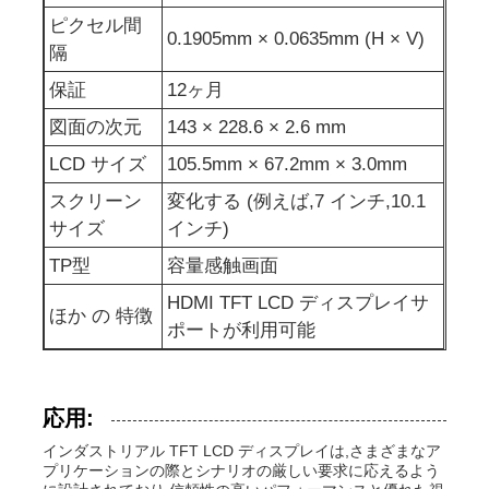
ピクセル間
0.1905mm × 0.0635mm (H × V)
隔
UART LCD ディスプレイ
保証
12ヶ月
紙のディスプレイ
図面の次元
143 × 228.6 × 2.6 mm
LCD サイズ
105.5mm × 67.2mm × 3.0mm
モノクロムLcdスクリーン
スクリーン
変化する (例えば,7 インチ,10.1
サイズ
インチ)
コグLCDモジュール
TP型
容量感触画面
HDMI TFT LCD ディスプレイサ
ほか の 特徴
STN LCDの表示
ポートが利用可能
バックパネル
応用:
インダストリアル TFT LCD ディスプレイは,さまざまなア
注文LCD表示モジュール
プリケーションの際とシナリオの厳しい要求に応えるよう