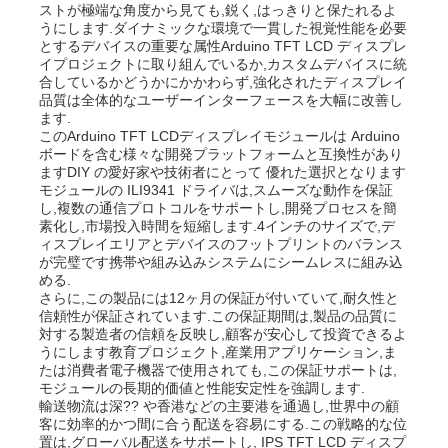
ストが極端な角度から見ても,鋭く,はっきりと保たれるよ
うにします.ダイナミックな環境で一貫した視覚性能を必要
とするデバイスの重要な属性Arduino TFT LCD ディスプレ
イプロジェクトに取り組んでいるか,カスタムデバイスに統
合しているかどうかにかかわらず,強化されたディスプレイ
品質は全体的なユーザーインターフェースを大幅に改善し
ます.
このArduino TFT LCDディスプレイモジュールは Arduino
ボードを含む様々な開発プラットフォームと互換性があり
ますDIY の愛好家や技術者にとって 優れた選択となります
モジュールの ILI9341 ドライバは,スムーズな動作を保証
し,複数の通信プロトコルをサポートし,開発プロセスを簡
素化し,市場投入時間を短縮します.4インチのサイズで,デ
ィスプレイエリアとデバイスのフットプリントのバランス
が完璧です携帯や組み込みシステムにシームレスに組み込
める.
さらに,この製品には12ヶ月の保証が付いていて,耐久性と
ホーム
信頼性が保証されています.この保証期間は,製品の品質に
対する製造者の信頼を反映し,顧客が安心して投資できるよ
うにします教育プロジェクト,産業用アプリケーション,ま
たは消費者電子機器で使用されても,この保証サポートは,
製品
モジュールの長期的価値と性能安定性を強調します.
輸送物流は深?? や香港などの主要港を通過し,世界中の顧
客に効率的かつ間に合う配送を容易にする.この戦略的な位
動画
置は,グローバル配送をサポートし, IPS TFT LCD ディスプ