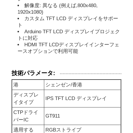
解像度: 異なる (例えば,800x480,
1920x1080)
表示IPSのLCD
カスタム TFT LCD ディスプレイをサポー
ト
Arduino TFT LCD ディスプレイプロジェク
TFT LCDタッチスクリーン
トに対応
HDMI TFT LCDディスプレイインターフェ
ースオプションで利用可能
携帯型LCDモニター
OLEDの表示モジュール
技術パラメータ:
港
シェンゼン/香港
車LCDの表示
ディスプレ
IPS TFT LCD ディスプレイ
イタイプ
円状のLCD画面
CTPドライ
GT911
バーIC
LCDのタッチ画面のパネル
適用する
RGBストライプ