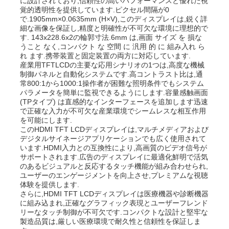
に設計されており,信頼性の高いパフォーマンスと優れた視
覚的透明性を提供しています.ピクセル間隔が0
で.1905mm×0.0635mm (H×V),このディスプレイは,鋭く詳
細な画像を保証し,精度と明確性が不可欠な環境に理想的で
す. 143x228.6x2の輪郭寸法.6mm は,画面 サイズ を 損な
うこと なく,コンパクト な 空間 に 汎用 的 に 組み入れ ら
れ ます.携帯装置と固定装置の両方に対応しています.
産業用TFTLCDの主要な応用シナリオの1つは,高度な機械
制御パネルと自動化システムです.高コントラスト比は,通
常800:1から1000:1操作者が困難な照明条件でもシステム
パラメータを簡単に監視できるようにします.容量感触画面
(TPタイプ) は直感的なインターフェースを追加します迅速
で正確な入力が不可欠な産業環境でシームレスな相互作用
を可能にします.
このHDMI TFT LCDディスプレイは,マルチメディアおよび
デジタルサイネージアプリケーションでも広く使用されて
います.HDMI入力との互換性により,高画質のビデオ信号が
サポートされます.広告のディスプレイに最適化鮮明で活気
のあるビジュアルと反応するタッチ機能が組み合わせられ,
ユーザーのエンゲージメントを向上させ,プレミアムな視聴
体験を提供します.
さらに,HDMI TFT LCDディスプレイは医療機器や診断機器
に組み込まれ,正確なグラフィック表現とユーザーフレンド
リーなタッチ制御が不可欠です.コンパクトな設計と堅牢な
製造品質は,厳しい医療環境で耐久性と信頼性を保証しま