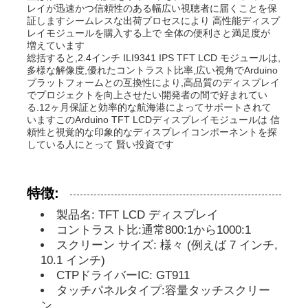
レイが迅速かつ信頼性のある幅広い視聴者に届くことを保
証しますシームレスな出荷プロセスにより 高性能ディスプ
レイモジュールを購入する上で 全体の便利さと満足度が
私たちについて
増えています
総括すると,2.4インチ ILI9341 IPS TFT LCD モジュールは,
多様な解像度,優れたコントラスト比率,広い視角でArduino
プラットフォームとの互換性により,高品質のディスプレイ
工場見学
でプロジェクトを向上させたい開発者の間で好まれてい
る.12ヶ月保証と効率的な航海港によってサポートされて
いますこのArduino TFT LCDディスプレイモジュールは 信
品質管理
頼性と視覚的な印象的なディスプレイコンポーネントを探
している人にとって 賢い投資です
お問い合わせ
特徴:
ニュース
製品名: TFT LCD ディスプレイ
コントラスト比:通常800:1から1000:1
スクリーン サイズ: 様々 (例えば 7 インチ,
事件
10.1 インチ)
CTPドライバーIC: GT911
タッチパネルタイプ:容量タッチスクリー
TFT LCDディスプレイ
ン