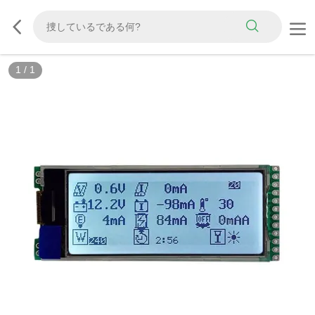
1
/
1