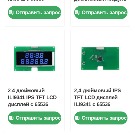
цветами и 12-
с 16-битной
Отправить запрос
Отправить запрос
месячной гарантией
глубиной цвета 105,5
для встраиваемых
мм * 67,2 мм * 3,0
систем
мм Размер и
соотношение
контраста 800: 1
2.4 дюймовый
2,4-дюймовый IPS
ILI9341 IPS TFT LCD
TFT LCD дисплей
дисплей с 65536
ILI9341 с 65536
цветами и
цветами (16 бит) и
Отправить запрос
Отправить запрос
компактными
высоким
размерами
коэффициентом
105.5mm*67.2mm*3.0
контрастности (от