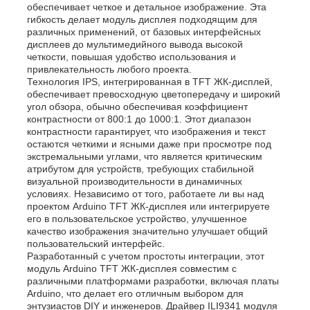
обеспечивает четкое и детальное изображение. Эта
гибкость делает модуль дисплея подходящим для
различных применений, от базовых интерфейсных
дисплеев до мультимедийного вывода высокой
четкости, повышая удобство использования и
привлекательность любого проекта.
Технология IPS, интегрированная в TFT ЖК-дисплей,
обеспечивает превосходную цветопередачу и широкий
угол обзора, обычно обеспечивая коэффициент
контрастности от 800:1 до 1000:1. Этот диапазон
контрастности гарантирует, что изображения и текст
остаются четкими и ясными даже при просмотре под
экстремальными углами, что является критическим
атрибутом для устройств, требующих стабильной
визуальной производительности в динамичных
условиях. Независимо от того, работаете ли вы над
проектом Arduino TFT ЖК-дисплея или интегрируете
Домой
его в пользовательское устройство, улучшенное
качество изображения значительно улучшает общий
пользовательский интерфейс.
Разработанный с учетом простоты интеграции, этот
Продукция
модуль Arduino TFT ЖК-дисплея совместим с
различными платформами разработки, включая платы
Arduino, что делает его отличным выбором для
Видео
энтузиастов DIY и инженеров. Драйвер ILI9341 модуля