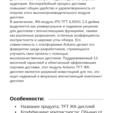
аудитории. Бесперебойный процесс доставки
повышает общее удобство и удовлетворенность от
покупки этого высокопроизводительного модуля
IPS дисплея Lcd
дисплея.
В заключение, ЖК-модуль IPS TFT ILI9341 2,4 дюйма
выделяется как универсальное и надежное решение
TFT ЖК -сенсорный экран
для дисплеев с впечатляющими функциями, такими
как различные разрешения, отличные коэффициенты
контрастности и широкие углы обзора. Его
совместимость с платформами Arduino делает его
портативный ЖК-монитор
фаворитом среди разработчиков, стремящихся
улучшить свои проекты с помощью
высококачественных дисплеев. Поддерживаемый 12-
Модуль дисплея OLED
месячной гарантией и облегченный эффективными
портами доставки, этот модуль Arduino TFT ЖК-
дисплея является разумной инвестицией для тех, кто
ищет надежный и визуально впечатляющий компонент
Дисплей LCD автомобиля
дисплея.
Круглый ЖК-экран
Особенности:
Название продукта: TFT ЖК-дисплей
Панель экрана касания LCD
Коэффициент контрастности: Обычно от