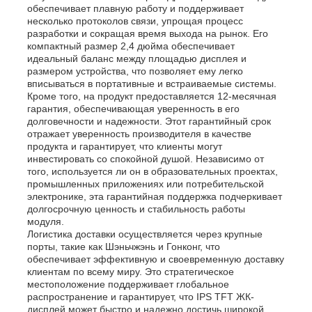
обеспечивает плавную работу и поддерживает
несколько протоколов связи, упрощая процесс
разработки и сокращая время выхода на рынок. Его
О нас
компактный размер 2,4 дюйма обеспечивает
идеальный баланс между площадью дисплея и
размером устройства, что позволяет ему легко
вписываться в портативные и встраиваемые системы.
Экскурсия по заводу
Кроме того, на продукт предоставляется 12-месячная
гарантия, обеспечивающая уверенность в его
долговечности и надежности. Этот гарантийный срок
Контроль качества
отражает уверенность производителя в качестве
продукта и гарантирует, что клиенты могут
инвестировать со спокойной душой. Независимо от
того, используется ли он в образовательных проектах,
Свяжитесь с нами
промышленных приложениях или потребительской
электронике, эта гарантийная поддержка подчеркивает
долгосрочную ценность и стабильность работы
Новости
модуля.
Логистика доставки осуществляется через крупные
порты, такие как Шэньчжэнь и Гонконг, что
обеспечивает эффективную и своевременную доставку
Случаи
клиентам по всему миру. Это стратегическое
местоположение поддерживает глобальное
распространение и гарантирует, что IPS TFT ЖК-
TFT ЖК -дисплей
дисплей может быстро и надежно достичь широкой