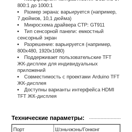
800:1 до 1000:1
Размер экрана: варьируется (например,
Дисплей UART LCD
7 дюймов, 10,1 дюйма)
Микросхема драйвера CTP: GT911
Тип сенсорной панели: емкостный
E Бумажный дисплей
сенсорный экран
Разрешение: варьируется (например,
800x480, 1920x1080)
Монохромный ЖК-экран
Поддерживает пользовательские TFT
ЖК-дисплеи для индивидуальных
приложений
Модуль LCD COG
Совместимость с проектами Arduino TFT
ЖК-дисплея
Дисплей STN LCD
Доступны варианты интерфейса HDMI
TFT ЖК-дисплея
Вид на панель
Технические параметры:
Изготовленный на заказ модуль дисплея lcd
Порт
Шэньчжэнь/Гонконг