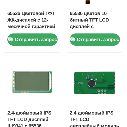
65536 Цветовой ТФТ
65536 цветов 16-
ЖК-дисплей с 12-
битный TFT LCD
месячной гарантией
дисплей с
и 105,5 мм*67,2
разрешением
Отправить запрос
Отправить запрос
мм*3,0 мм LCD
800x480 для
Размер для
автомобильных
промышленных
приборных панелей
применений
и интерфейсов
управления
2,4-дюймовый IPS
2.4 дюймовый IPS
TFT LCD дисплей
TFT LCD
ILI9341 с 65536
дисплейный модуль