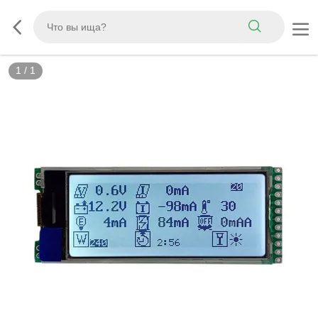
1
/
1