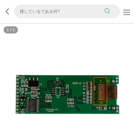
1
/
1