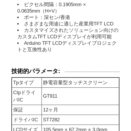
ピクセル間隔：0.1905mm ×
0.0635mm（H×V）
表示IPSのLCD
ポート：深セン/香港
さまざまな用途に適した産業用TFT LCD
カスタマイズされたソリューション向けの
TFT LCDタッチスクリーン
カスタムTFT LCDディスプレイが利用可能
Arduino TFT LCDディスプレイプロジェク
トと互換性あり
携帯型LCDモニター
技術的パラメータ:
OLEDの表示モジュール
Tpタイプ
静電容量型タッチスクリーン
車LCDの表示
Ctpドライ
GT911
バIC
円状のLCD画面
保証
12ヶ月
ドライバIC
ST7282
LCDのタッチ画面のパネル
LCDサイズ
105.5mm × 67.2mm × 3.0mm