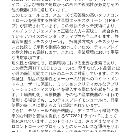
イス、および複数の角度からの画面の視認性が必要なその
他の機器に特に適しています。
このモジュールには、スムーズで応答性の高いタッチコン
トロールを提供する静電容量型タッチスクリーン（TPタイ
プ）が搭載されています。この最新のタッチ技術により、
マルチタッチジェスチャと正確な入力を実現し、統合され
ているデバイスのインタラクティブ性を向上させます。静
電容量型タッチスクリーンは、抵抗膜方式タッチスクリー
ンと比較して摩耗や損傷を受けにくいため、ディスプレイ
の耐久性にも貢献します。これは、産業環境において重要
な考慮事項です。
耐久性と信頼性は、産業環境における重要な要素であり、
この産業用TFT LCDモジュールは、堅牢なビルド品質と12
か月の保証期間でこれらのニーズに対応しています。この
保証は、製品の堅牢性とメーカーの品質へのコミットメン
トをユーザーに保証し、ミッションクリティカルなアプリ
ケーションにディスプレイを導入する際に安心感を与えま
ホーム
す。工場自動化、医療機器、その他の産業機器のいずれで
使用する場合でも、このディスプレイモジュールは、日常
使用の厳しさに耐えるように設計されています。
さらに、モジュールの統合機能は、ディスプレイ機能の効
製品
率的な制御と管理を提供するST7282ドライバICによって
強化されています。このドライバICは、さまざまなマイク
ロコントローラやプロセッサとのシームレスな通信をサポ
動画
ートし、多様な産業システムへの統合プロセスを簡素化し