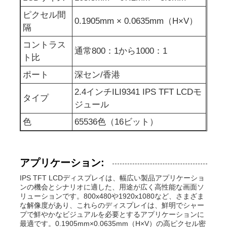
ピクセル間
0.1905mm × 0.0635mm（H×V）
UART LCD ディスプレイ
隔
コントラス
通常800：1から1000：1
紙のディスプレイ
ト比
ポート
深セン/香港
モノクロムLcdスクリーン
2.4インチILI9341 IPS TFT LCDモ
タイプ
ジュール
コグLCDモジュール
色
65536色（16ビット）
STN LCDの表示
アプリケーション:
IPS TFT LCDディスプレイは、幅広い製品アプリケーショ
バックパネル
ンの機会とシナリオに適した、用途が広く高性能な画面ソ
リューションです。800x480や1920x1080など、さまざま
な解像度があり、これらのディスプレイは、鮮明でシャー
プで鮮やかなビジュアルを必要とするアプリケーションに
注文LCD表示モジュール
最適です。0.1905mm×0.0635mm（H×V）の高ピクセル密