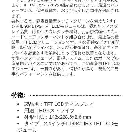
ます。ILI9341とST7282の組み合わせにより、最適なパフ
ォーマンス、低消費電力、および安定した動作が保証され
ます。
私たちについて
要約すると、静電容量型タッチスクリーンを備えた2.4イ
ンチILI9341 IPS TFT LCDモジュールは、優れたディスプ
レイ品質、応答性の高いタッチ機能、および信頼性の高い
工場見学
ハードウェアコンポーネントを組み合わせた、最上位の産
業用TFT LCDソリューションです。その正確なピクセル間
隔、堅牢なドライバIC、および延長保証は、高性能ディス
プレイを必要とする業界にとって優れた投資となります。
品質管理
制御インターフェース、監視システム、またはポータブル
産業用デバイスのいずれであっても、この産業用TFT LCD
モジュールは、一貫性があり、信頼性が高く、視覚的に見
お問い合わせ
事なパフォーマンスを提供します。
ニュース
特徴:
製品名：TFT LCDディスプレイ
事件
用途：RGBストライプ
外形寸法：143x228.6x2.6 mm
タイプ：2.4インチILI9341 IPS TFT LCDモ
TFT LCDディスプレイ
ジュール