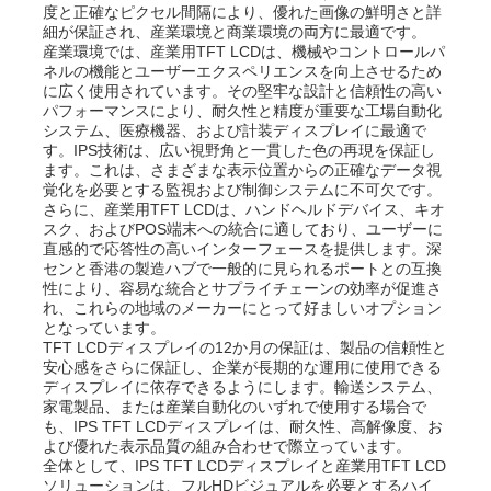
度と正確なピクセル間隔により、優れた画像の鮮明さと詳
細が保証され、産業環境と商業環境の両方に最適です。
産業環境では、産業用TFT LCDは、機械やコントロールパ
ネルの機能とユーザーエクスペリエンスを向上させるため
に広く使用されています。その堅牢な設計と信頼性の高い
パフォーマンスにより、耐久性と精度が重要な工場自動化
システム、医療機器、および計装ディスプレイに最適で
す。IPS技術は、広い視野角と一貫した色の再現を保証し
ます。これは、さまざまな表示位置からの正確なデータ視
覚化を必要とする監視および制御システムに不可欠です。
さらに、産業用TFT LCDは、ハンドヘルドデバイス、キオ
スク、およびPOS端末への統合に適しており、ユーザーに
直感的で応答性の高いインターフェースを提供します。深
センと香港の製造ハブで一般的に見られるポートとの互換
性により、容易な統合とサプライチェーンの効率が促進さ
れ、これらの地域のメーカーにとって好ましいオプション
となっています。
TFT LCDディスプレイの12か月の保証は、製品の信頼性と
安心感をさらに保証し、企業が長期的な運用に使用できる
ディスプレイに依存できるようにします。輸送システム、
家電製品、または産業自動化のいずれで使用する場合で
も、IPS TFT LCDディスプレイは、耐久性、高解像度、お
よび優れた表示品質の組み合わせで際立っています。
全体として、IPS TFT LCDディスプレイと産業用TFT LCD
ソリューションは、フルHDビジュアルを必要とするハイ