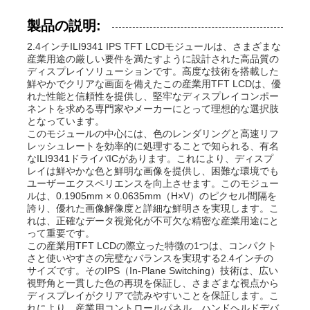
製品の説明:
2.4インチILI9341 IPS TFT LCDモジュールは、さまざまな
産業用途の厳しい要件を満たすように設計された高品質の
ディスプレイソリューションです。高度な技術を搭載した
鮮やかでクリアな画面を備えたこの産業用TFT LCDは、優
れた性能と信頼性を提供し、堅牢なディスプレイコンポー
ネントを求める専門家やメーカーにとって理想的な選択肢
となっています。
このモジュールの中心には、色のレンダリングと高速リフ
レッシュレートを効率的に処理することで知られる、有名
なILI9341ドライバICがあります。これにより、ディスプ
レイは鮮やかな色と鮮明な画像を提供し、困難な環境でも
ユーザーエクスペリエンスを向上させます。このモジュー
ルは、0.1905mm × 0.0635mm（H×V）のピクセル間隔を
誇り、優れた画像解像度と詳細な鮮明さを実現します。こ
れは、正確なデータ視覚化が不可欠な精密な産業用途にと
って重要です。
この産業用TFT LCDの際立った特徴の1つは、コンパクト
さと使いやすさの完璧なバランスを実現する2.4インチの
サイズです。そのIPS（In-Plane Switching）技術は、広い
視野角と一貫した色の再現を保証し、さまざまな視点から
ディスプレイがクリアで読みやすいことを保証します。こ
れにより、産業用コントロールパネル、ハンドヘルドデバ