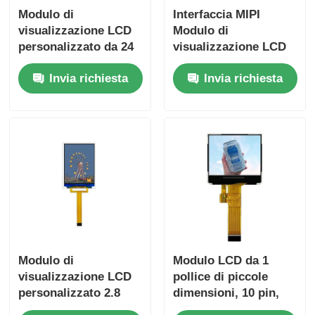
Modulo di
Interfaccia MIPI
visualizzazione LCD
Modulo di
personalizzato da 24
visualizzazione LCD
pin da 1,3 pollici 240
IPS da 4,3 pollici
Invia richiesta
Invia richiesta
x 240 Display Full
540x960 Pannello
Viewing Angle
LCD 350 Cd/M2
Modulo di
Modulo LCD da 1
visualizzazione LCD
pollice di piccole
personalizzato 2.8
dimensioni, 10 pin,
pollici 14 pin Modulo
SPI, display touch,