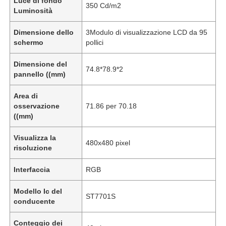
Luce di fondo
350 Cd/m2
Luminosità
Dimensione dello
3Modulo di visualizzazione LCD da 95
schermo
pollici
Dimensione del
74.8*78.9*2
pannello ((mm)
Area di
osservazione
71.86 per 70.18
((mm)
Visualizza la
480x480 pixel
risoluzione
Interfaccia
RGB
Modello Ic del
ST7701S
conducente
Conteggio dei