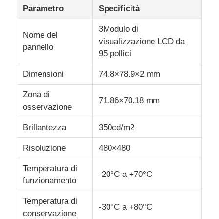
Parametro
Specificità
Display LCD UART
3Modulo di
Nome del
visualizzazione LCD da
pannello
95 pollici
Display E-Paper
Dimensioni
74.8×78.9×2 mm
schermo LCD monocromo
Zona di
71.86×70.18 mm
osservazione
Modulo LCD del DENTE
Brillantezza
350cd/m2
Esposizione LCD di STN
Risoluzione
480×480
Temperatura di
-20°C a +70°C
pannello LCD
funzionamento
Temperatura di
-30°C a +80°C
Modulo su ordinazione dell'esposizione dell'affissione a c
conservazione