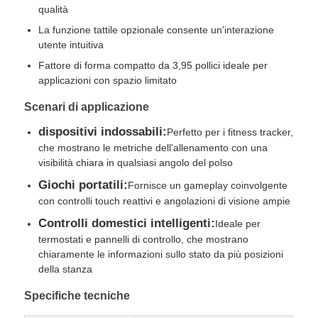
qualità
La funzione tattile opzionale consente un'interazione
IPS di esposizione dell'affissione a cristalli liquidi
utente intuitiva
Fattore di forma compatto da 3,95 pollici ideale per
applicazioni con spazio limitato
Touch screen TFT LCD
Scenari di applicazione
monitor LCD portatile
dispositivi indossabili:
Perfetto per i fitness tracker,
che mostrano le metriche dell'allenamento con una
visibilità chiara in qualsiasi angolo del polso
Modulo display OLED
Giochi portatili:
Fornisce un gameplay coinvolgente
con controlli touch reattivi e angolazioni di visione ampie
Esposizione LCD dell'automobile
Controlli domestici intelligenti:
Ideale per
termostati e pannelli di controllo, che mostrano
chiaramente le informazioni sullo stato da più posizioni
schermo LCD circolare
della stanza
Specifiche tecniche
Pannello LCD del touch screen