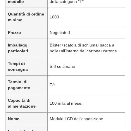
modello
della categoria "T"
Quantità di ordine
1000
minimo
Prezzo
Negotiated
Imballaggi
Blister+scatola di schiuma+sacca a
particolari
bolle+all'interno del cartone+cartone
Tempi di
5-8 settimane
consegna
Termini di
T/t
pagamento
Capacità di
100 mila al mese.
alimentazione
Nome
Modulo LCD dell'esposizione