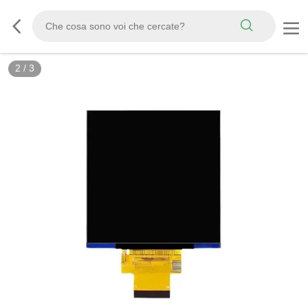
2
/
3