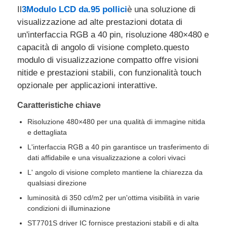
Il
3Modulo LCD da.95 pollici
è una soluzione di
visualizzazione ad alte prestazioni dotata di
Chi Siamo
un'interfaccia RGB a 40 pin, risoluzione 480×480 e
capacità di angolo di visione completo.questo
modulo di visualizzazione compatto offre visioni
Visita alla fabbrica
nitide e prestazioni stabili, con funzionalità touch
opzionale per applicazioni interattive.
Controllo di qualità
Caratteristiche chiave
Risoluzione 480×480 per una qualità di immagine nitida
Contattaci
e dettagliata
L'interfaccia RGB a 40 pin garantisce un trasferimento di
Notizie
dati affidabile e una visualizzazione a colori vivaci
L' angolo di visione completo mantiene la chiarezza da
qualsiasi direzione
Casi
luminosità di 350 cd/m2 per un'ottima visibilità in varie
condizioni di illuminazione
Display LCD TFT
ST7701S driver IC fornisce prestazioni stabili e di alta