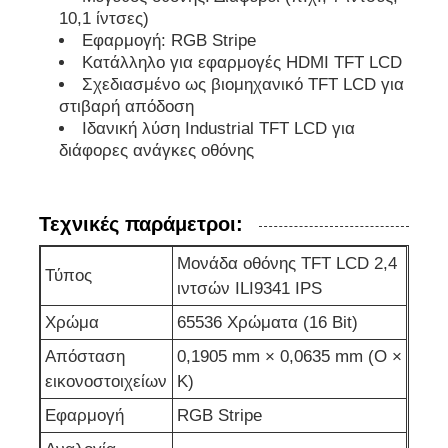
10,1 ίντσες)
Εφαρμογή: RGB Stripe
Εικονική οθόνη LCD
Κατάλληλο για εφαρμογές HDMI TFT LCD
Σχεδιασμένο ως βιομηχανικό TFT LCD για
στιβαρή απόδοση
Ε Ετικέτα χαρτιού
Ιδανική λύση Industrial TFT LCD για
διάφορες ανάγκες οθόνης
Μονοχρωματική οθόνη LCD
Τεχνικές παράμετροι:
Ενότητα ΒΑΡΑΙΝΩ LCD
Μονάδα οθόνης TFT LCD 2,4
Τύπος
ιντσών ILI9341 IPS
Επίδειξη STN LCD
Χρώμα
65536 Χρώματα (16 Bit)
Απόσταση
0,1905 mm × 0,0635 mm (Ο ×
Πίνακα ελεγχόμενης ενέργειας
εικονοστοιχείων
Κ)
Εφαρμογή
RGB Stripe
Ενότητα επίδειξης συνήθειας LCD