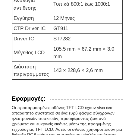
Αναλογία
Τυπικά 800:1 έως 1000:1
αντίθεσης
Εγγύηση
12 Μήνες
CTP Driver IC
GT911
Driver IC
ST7282
105,5 mm × 67,2 mm × 3,0
Μέγεθος LCD
mm
Διάσταση
143 × 228,6 × 2,6 mm
περιγράμματος
Εφαρμογές:
Οι προσαρμοσμένες οθόνες TFT LCD έχουν γίνει ένα
απαραίτητο συστατικό σε ένα ευρύ φάσμα σύγχρονων
ηλεκτρονικών συσκευών, προσφέροντας ζωντανά
χρώματα και ευκρινείς εικόνες μέσω της προηγμένης
τεχνολογίας TFT LCD. Αυτές οι οθόνες χρησιμοποιούν μια
διάταξη RGB stripe για να παρέχουν υψηλής ποιότητας