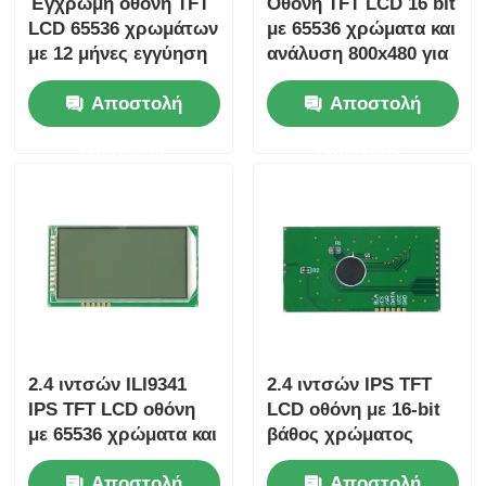
Έγχρωμη οθόνη TFT
Οθόνη TFT LCD 16 bit
LCD 65536 χρωμάτων
με 65536 χρώματα και
με 12 μήνες εγγύηση
ανάλυση 800x480 για
και μέγεθος LCD
ταμπλό αυτοκινήτων
Αποστολή
Αποστολή
105.5mm*67.2mm*3.0
και διεπαφές ελέγχου
mm για βιομηχανικές
ερώτησης
ερώτησης
εφαρμογές
2.4 ιντσών ILI9341
2.4 ιντσών IPS TFT
IPS TFT LCD οθόνη
LCD οθόνη με 16-bit
με 65536 χρώματα και
βάθος χρώματος
12μηνη εγγύηση για
105,5mm * 67,2mm *
Αποστολή
Αποστολή
ενσωματωμένα
3,0mm Μέγεθος και