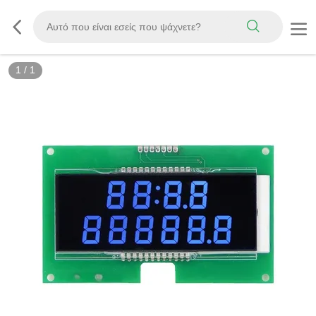
1
/
1