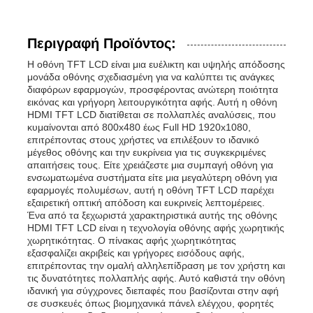
Περιγραφή Προϊόντος:
Η οθόνη TFT LCD είναι μια ευέλικτη και υψηλής απόδοσης
μονάδα οθόνης σχεδιασμένη για να καλύπτει τις ανάγκες
διαφόρων εφαρμογών, προσφέροντας ανώτερη ποιότητα
εικόνας και γρήγορη λειτουργικότητα αφής. Αυτή η οθόνη
HDMI TFT LCD διατίθεται σε πολλαπλές αναλύσεις, που
κυμαίνονται από 800x480 έως Full HD 1920x1080,
επιτρέποντας στους χρήστες να επιλέξουν το ιδανικό
μέγεθος οθόνης και την ευκρίνεια για τις συγκεκριμένες
απαιτήσεις τους. Είτε χρειάζεστε μια συμπαγή οθόνη για
ενσωματωμένα συστήματα είτε μια μεγαλύτερη οθόνη για
εφαρμογές πολυμέσων, αυτή η οθόνη TFT LCD παρέχει
εξαιρετική οπτική απόδοση και ευκρινείς λεπτομέρειες.
Ένα από τα ξεχωριστά χαρακτηριστικά αυτής της οθόνης
HDMI TFT LCD είναι η τεχνολογία οθόνης αφής χωρητικής
χωρητικότητας. Ο πίνακας αφής χωρητικότητας
εξασφαλίζει ακριβείς και γρήγορες εισόδους αφής,
επιτρέποντας την ομαλή αλληλεπίδραση με τον χρήστη και
τις δυνατότητες πολλαπλής αφής. Αυτό καθιστά την οθόνη
ιδανική για σύγχρονες διεπαφές που βασίζονται στην αφή
σε συσκευές όπως βιομηχανικά πάνελ ελέγχου, φορητές