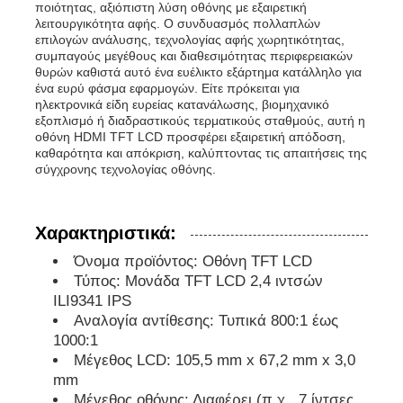
ποιότητας, αξιόπιστη λύση οθόνης με εξαιρετική
λειτουργικότητα αφής. Ο συνδυασμός πολλαπλών
επιλογών ανάλυσης, τεχνολογίας αφής χωρητικότητας,
Επίδειξη ΔΙΕΘΝΏΝ ΕΙΔΗΣΕΟΓΡΑΦΙΚΏΝ ΠΡΑΚΤΟΡΕ
συμπαγούς μεγέθους και διαθεσιμότητας περιφερειακών
θυρών καθιστά αυτό ένα ευέλικτο εξάρτημα κατάλληλο για
ένα ευρύ φάσμα εφαρμογών. Είτε πρόκειται για
Οθόνη αφής LCD TFT LCD
ηλεκτρονικά είδη ευρείας κατανάλωσης, βιομηχανικό
εξοπλισμό ή διαδραστικούς τερματικούς σταθμούς, αυτή η
οθόνη HDMI TFT LCD προσφέρει εξαιρετική απόδοση,
καθαρότητα και απόκριση, καλύπτοντας τις απαιτήσεις της
φορητή οθόνη LCD
σύγχρονης τεχνολογίας οθόνης.
Μονάδα οθόνης OLED
Χαρακτηριστικά:
Όνομα προϊόντος: Οθόνη TFT LCD
Επίδειξη αυτοκινήτων LCD
Τύπος: Μονάδα TFT LCD 2,4 ιντσών
ILI9341 IPS
Αναλογία αντίθεσης: Τυπικά 800:1 έως
Στρογγυλή οθόνη LCD
1000:1
Μέγεθος LCD: 105,5 mm x 67,2 mm x 3,0
mm
Επιτροπή οθόνης αφής LCD
Μέγεθος οθόνης: Διαφέρει (π.χ., 7 ίντσες,