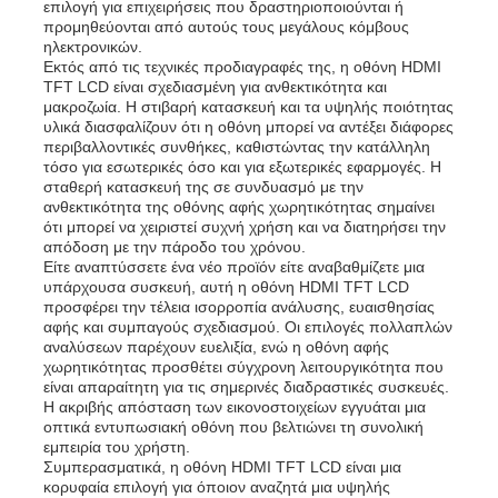
επιλογή για επιχειρήσεις που δραστηριοποιούνται ή
προμηθεύονται από αυτούς τους μεγάλους κόμβους
ηλεκτρονικών.
Σχετικά με εμάς
Εκτός από τις τεχνικές προδιαγραφές της, η οθόνη HDMI
TFT LCD είναι σχεδιασμένη για ανθεκτικότητα και
μακροζωία. Η στιβαρή κατασκευή και τα υψηλής ποιότητας
υλικά διασφαλίζουν ότι η οθόνη μπορεί να αντέξει διάφορες
Ξενάγηση στο Εργοστάσιο
περιβαλλοντικές συνθήκες, καθιστώντας την κατάλληλη
τόσο για εσωτερικές όσο και για εξωτερικές εφαρμογές. Η
σταθερή κατασκευή της σε συνδυασμό με την
Ποιοτικός έλεγχος
ανθεκτικότητα της οθόνης αφής χωρητικότητας σημαίνει
ότι μπορεί να χειριστεί συχνή χρήση και να διατηρήσει την
απόδοση με την πάροδο του χρόνου.
Είτε αναπτύσσετε ένα νέο προϊόν είτε αναβαθμίζετε μια
Επικοινωνήστε μαζί μας
υπάρχουσα συσκευή, αυτή η οθόνη HDMI TFT LCD
προσφέρει την τέλεια ισορροπία ανάλυσης, ευαισθησίας
αφής και συμπαγούς σχεδιασμού. Οι επιλογές πολλαπλών
Ειδήσεις
αναλύσεων παρέχουν ευελιξία, ενώ η οθόνη αφής
χωρητικότητας προσθέτει σύγχρονη λειτουργικότητα που
είναι απαραίτητη για τις σημερινές διαδραστικές συσκευές.
Η ακριβής απόσταση των εικονοστοιχείων εγγυάται μια
Υποθέσεις
οπτικά εντυπωσιακή οθόνη που βελτιώνει τη συνολική
εμπειρία του χρήστη.
Συμπερασματικά, η οθόνη HDMI TFT LCD είναι μια
Οθόνη LCD TFT
κορυφαία επιλογή για όποιον αναζητά μια υψηλής