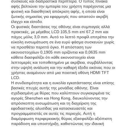
συσκευές και διαδραστικά περίπτερα. Ο τύπος πίνακα
αφής βελτιώνει την εμπειρία του χρήστη παρέχοντας μια
φυσική και διαισθητική απόκριση αφής, η οποία είναι
ζωτικής σημασίας για εφαρμογές που απαιτούν ακριβή
έλεγχο και είσοδο.
Οι φυσικές διαστάσεις της οθόνης είναι συμπαγείς αλλά
πρακτικές, με μέγεθος LCD 105,5 mm επί 67,2 mm και
πάχος μόλις 3,0 mm. Αυτό το λεπτό προφίλ επιτρέπει την
εύκολη ενσωμάτωση σε ένα ευρύ φάσμα συσκευών χωρίς
να προσθέτει περιττό όγκο. Η απόσταση των
εικονοστοιχείων 0,1905 mm οριζόντια και 0,0635 mm
κάθετα διασφαλίζει ότι κάθε εικονοστοιχείο είναι
λεπτομερές και τοποθετημένο με ακρίβεια, συμβάλλοντας
στην υψηλή ανάλυση και την καθαρή έξοδο εικόνας που οι
χρήστες αναμένουν από μια ποιοτική οθόνη HDMI TFT
LCD.
Η συνδεσιμότητα και η ευκολία εγκατάστασης είναι επίσης
βασικές πτυχές αυτής της μονάδας οθόνης. Είναι
Αρχική
σχεδιασμένη με θύρες που καλύπτουν συγκεκριμένα τις
αγορές Shenzhen και Hong Kong, διευκολύνοντας την
απρόσκοπτη ενσωμάτωση και τη διαχείριση της
Προϊόντα
εφοδιαστικής αλυσίδας για κατασκευαστές και
προγραμματιστές σε αυτές τις περιοχές. Αυτή η
διαμόρφωση περιφερειακής θύρας εξασφαλίζει αξιόπιστη
παράδοση και υποστήριξη, καθιστώντας την ιδανική
Βίντεο