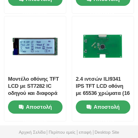
συστήματα
αναλογία αντίθεσης
ερώτησης
ερώτησης
800: 1
Μοντέλο οθόνης TFT
2.4 ιντσών ILI9341
LCD με ST7282 IC
IPS TFT LCD οθόνη
οδηγού και διαφορά
με 65536 χρώματα (16
μεταξύ των
Bit) και υψηλή
Αποστολή
Αποστολή
εικονοστοιχείων
αναλογία αντίθεσης
0,1905 mm × 0,0635
(800:1 έως 1000:1) για
ερώτησης
ερώτησης
mm με εγγύηση 12
Arduino και Custom
μηνών
Electronics
Αρχική Σελίδα
Περίπου εμείς
επαφή
Desktop Site