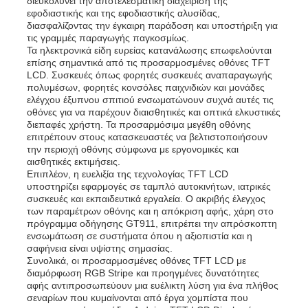
διευκολύνει την αποτελεσματική διαχείριση της
εφοδιαστικής και της εφοδιαστικής αλυσίδας,
διασφαλίζοντας την έγκαιρη παράδοση και υποστήριξη για
τις γραμμές παραγωγής παγκοσμίως.
Τα ηλεκτρονικά είδη ευρείας κατανάλωσης επωφελούνται
επίσης σημαντικά από τις προσαρμοσμένες οθόνες TFT
LCD. Συσκευές όπως φορητές συσκευές αναπαραγωγής
πολυμέσων, φορητές κονσόλες παιχνιδιών και μονάδες
ελέγχου έξυπνου σπιτιού ενσωματώνουν συχνά αυτές τις
οθόνες για να παρέχουν διαισθητικές και οπτικά ελκυστικές
διεπαφές χρήστη. Τα προσαρμόσιμα μεγέθη οθόνης
επιτρέπουν στους κατασκευαστές να βελτιστοποιήσουν
την περιοχή οθόνης σύμφωνα με εργονομικές και
αισθητικές εκτιμήσεις.
Επιπλέον, η ευελιξία της τεχνολογίας TFT LCD
υποστηρίζει εφαρμογές σε ταμπλό αυτοκινήτων, ιατρικές
συσκευές και εκπαιδευτικά εργαλεία. Ο ακριβής έλεγχος
των παραμέτρων οθόνης και η απόκριση αφής, χάρη στο
πρόγραμμα οδήγησης GT911, επιτρέπει την απρόσκοπτη
ενσωμάτωση σε συστήματα όπου η αξιοπιστία και η
σαφήνεια είναι υψίστης σημασίας.
Συνολικά, οι προσαρμοσμένες οθόνες TFT LCD με
διαμόρφωση RGB Stripe και προηγμένες δυνατότητες
αφής αντιπροσωπεύουν μια ευέλικτη λύση για ένα πλήθος
σεναρίων που κυμαίνονται από έργα χομπίστα που