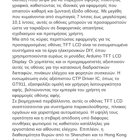
γραφικά, καθιστώντας τις ιδανικές για εφαρμογές που
απαιτούν καθαρή και ζωντανή έξοδο οθόνης. Με μεγέθη
που κυμαίνονται από συμπαγείς 7 ίντσες έως μεγαλύτερες
10,1 ίντσες, αυτές οι οθόνες μπορούν να προσαρμοστούν
ώστε να ταιριάζουν σε διαφορετικές απαιτήσεις
σχεδιασμού και προτιμήσεις χρήστη.
Μία από τις κύριες περιπτώσεις εφαρμογής για τις
προσαρμοσμένες οθόνες TFT LCD είναι τα ενσωματωμένα
συστήματα και τα έργα ηλεκτρονικών DIY, όπου
χρησιμοποιούνται ευρέως οι μονάδες Arduino TFT LCD
Display. Οι χομπίστες και οι προγραμματιστές αξιοποιούν
αυτές τις οθόνες για την κατασκευή διαδραστικών
διεπαφών, πινάκων ελέγχου και φορητών συσκευών. Η
ενσωμάτωση ενός αξιόπιστου CTP Driver IC, όπως το
GT911, εξασφαλίζει ομαλή και γρήγορη λειτουργικότητα
αφής, βελτιώνοντας την εμπειρία του χρήστη σε
εφαρμογές οθόνης αφής.
Σε βιομηχανικά περιβάλλοντα, αυτές οι οθόνες TFT LCD
αναπτύσσονται για συστήματα παρακολούθησης, πίνακες
οργάνων και χειριστήρια αυτοματισμού. Η υψηλή τους
ορατότητα και η στιβαρή απόδοση υπό διάφορες
συνθήκες φωτισμού τις καθιστούν κατάλληλες για
εργοστάσια και αίθουσες ελέγχου. Επιπλέον, η
διαθεσιμότητα θυρών από το Shenzhen και το Hong Kong