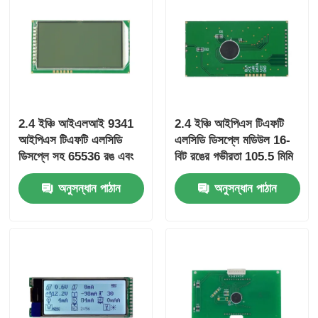
2.4 ইঞ্চি আইএলআই 9341
2.4 ইঞ্চি আইপিএস টিএফটি
আইপিএস টিএফটি এলসিডি
এলসিডি ডিসপ্লে মডিউল 16-
ডিসপ্লে সহ 65536 রঙ এবং
বিট রঙের গভীরতা 105.5 মিমি
এমবেডেড সিস্টেমের জন্য 12
* 67.2 মিমি * 3.0 মিমি
অনুসন্ধান পাঠান
অনুসন্ধান পাঠান
মাসের ওয়ারেন্টি
আকার এবং 800: 1 বিপরীতে
অনুপাত