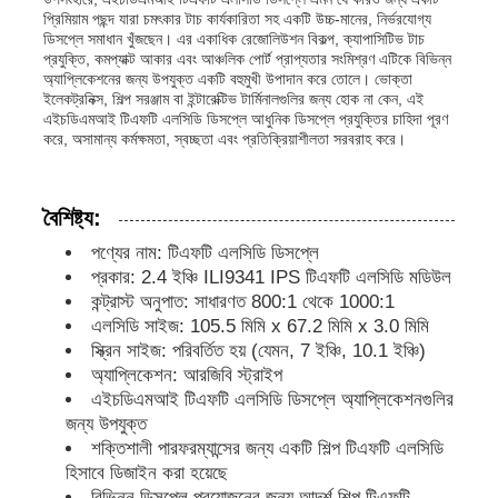
প্রিমিয়াম পছন্দ যারা চমৎকার টাচ কার্যকারিতা সহ একটি উচ্চ-মানের, নির্ভরযোগ্য
ডিসপ্লে সমাধান খুঁজছেন। এর একাধিক রেজোলিউশন বিকল্প, ক্যাপাসিটিভ টাচ
প্রযুক্তি, কমপ্যাক্ট আকার এবং আঞ্চলিক পোর্ট প্রাপ্যতার সংমিশ্রণ এটিকে বিভিন্ন
আমাদের সম্পর্কে
অ্যাপ্লিকেশনের জন্য উপযুক্ত একটি বহুমুখী উপাদান করে তোলে। ভোক্তা
ইলেকট্রনিক্স, শিল্প সরঞ্জাম বা ইন্টারেক্টিভ টার্মিনালগুলির জন্য হোক না কেন, এই
এইচডিএমআই টিএফটি এলসিডি ডিসপ্লে আধুনিক ডিসপ্লে প্রযুক্তির চাহিদা পূরণ
কারখানা পরিদর্শন
করে, অসামান্য কর্মক্ষমতা, স্বচ্ছতা এবং প্রতিক্রিয়াশীলতা সরবরাহ করে।
মান নিয়ন্ত্রণ
বৈশিষ্ট্য:
পণ্যের নাম: টিএফটি এলসিডি ডিসপ্লে
আমাদের সাথে যোগাযোগ করুন
প্রকার: 2.4 ইঞ্চি ILI9341 IPS টিএফটি এলসিডি মডিউল
কন্ট্রাস্ট অনুপাত: সাধারণত 800:1 থেকে 1000:1
এলসিডি সাইজ: 105.5 মিমি x 67.2 মিমি x 3.0 মিমি
খবর
স্ক্রিন সাইজ: পরিবর্তিত হয় (যেমন, 7 ইঞ্চি, 10.1 ইঞ্চি)
অ্যাপ্লিকেশন: আরজিবি স্ট্রাইপ
এইচডিএমআই টিএফটি এলসিডি ডিসপ্লে অ্যাপ্লিকেশনগুলির
মামলা
জন্য উপযুক্ত
শক্তিশালী পারফরম্যান্সের জন্য একটি শিল্প টিএফটি এলসিডি
হিসাবে ডিজাইন করা হয়েছে
টিএফটি এলসিডি ডিসপ্লে
বিভিন্ন ডিসপ্লে প্রয়োজনের জন্য আদর্শ শিল্প টিএফটি