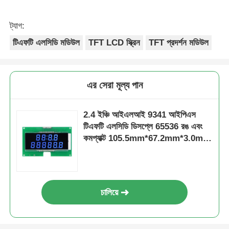
ট্যাগ:
টিএফটি এলসিডি মডিউল
TFT LCD স্ক্রিন
TFT প্রদর্শন মডিউল
এর সেরা মূল্য পান
2.4 ইঞ্চি আইএলআই 9341 আইপিএস
টিএফটি এলসিডি ডিসপ্লে 65536 রঙ এবং
কমপ্যাক্ট 105.5mm*67.2mm*3.0mm
মাত্রা
চালিয়ে