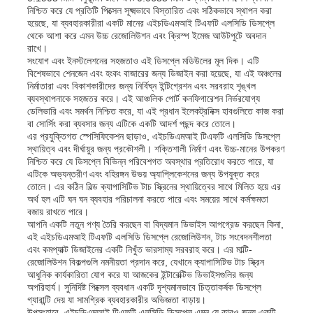
নিশ্চিত করে যে প্রতিটি পিক্সেল সূক্ষ্মভাবে বিস্তারিত এবং সঠিকভাবে স্থাপন করা
হয়েছে, যা ব্যবহারকারীরা একটি মানের এইচডিএমআই টিএফটি এলসিডি ডিসপ্লে
থেকে আশা করে এমন উচ্চ রেজোলিউশন এবং ক্রিস্প ইমেজ আউটপুটে অবদান
রাখে।
সংযোগ এবং ইনস্টলেশনের সহজতাও এই ডিসপ্লে মডিউলের মূল দিক। এটি
বিশেষভাবে শেনজেন এবং হংকং বাজারের জন্য ডিজাইন করা হয়েছে, যা এই অঞ্চলের
নির্মাতারা এবং বিকাশকারীদের জন্য নির্বিঘ্ন ইন্টিগ্রেশন এবং সরবরাহ শৃঙ্খল
ব্যবস্থাপনাকে সহজতর করে। এই আঞ্চলিক পোর্ট কনফিগারেশন নির্ভরযোগ্য
ডেলিভারি এবং সমর্থন নিশ্চিত করে, যা এই প্রধান ইলেকট্রনিক্স হাবগুলিতে কাজ করা
বা সোর্সিং করা ব্যবসার জন্য এটিকে একটি আদর্শ পছন্দ করে তোলে।
এর প্রযুক্তিগত স্পেসিফিকেশন ছাড়াও, এইচডিএমআই টিএফটি এলসিডি ডিসপ্লে
স্থায়িত্ব এবং দীর্ঘায়ুর জন্য প্রকৌশলী। শক্তিশালী নির্মাণ এবং উচ্চ-মানের উপকরণ
নিশ্চিত করে যে ডিসপ্লে বিভিন্ন পরিবেশগত অবস্থার প্রতিরোধ করতে পারে, যা
এটিকে অভ্যন্তরীণ এবং বহিরঙ্গন উভয় অ্যাপ্লিকেশনের জন্য উপযুক্ত করে
তোলে। এর কঠিন বিল্ড ক্যাপাসিটিভ টাচ স্ক্রিনের স্থায়িত্বের সাথে মিলিত হয়ে এর
অর্থ হল এটি ঘন ঘন ব্যবহার পরিচালনা করতে পারে এবং সময়ের সাথে কর্মক্ষমতা
বজায় রাখতে পারে।
বাড়ি
আপনি একটি নতুন পণ্য তৈরি করছেন বা বিদ্যমান ডিভাইস আপগ্রেড করছেন কিনা,
এই এইচডিএমআই টিএফটি এলসিডি ডিসপ্লে রেজোলিউশন, টাচ সংবেদনশীলতা
এবং কমপ্যাক্ট ডিজাইনের একটি নিখুঁত ভারসাম্য সরবরাহ করে। এর মাল্টি-
রেজোলিউশন বিকল্পগুলি নমনীয়তা প্রদান করে, যেখানে ক্যাপাসিটিভ টাচ স্ক্রিন
পণ্য
আধুনিক কার্যকারিতা যোগ করে যা আজকের ইন্টারেক্টিভ ডিভাইসগুলির জন্য
অপরিহার্য। সুনির্দিষ্ট পিক্সেল ব্যবধান একটি দৃশ্যমানভাবে চিত্তাকর্ষক ডিসপ্লে
গ্যারান্টি দেয় যা সামগ্রিক ব্যবহারকারীর অভিজ্ঞতা বাড়ায়।
ভিডিও
উপসংহারে, এইচডিএমআই টিএফটি এলসিডি ডিসপ্লে এমন যে কারও জন্য একটি