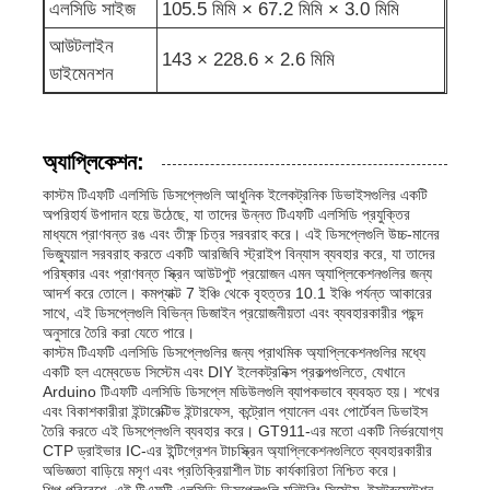
এলসিডি সাইজ
105.5 মিমি × 67.2 মিমি × 3.0 মিমি
আউটলাইন
UART LCD ডিসপ্লে
143 × 228.6 × 2.6 মিমি
ডাইমেনশন
ই-পেপার ডিসপ্লে
অ্যাপ্লিকেশন:
এক রঙের এলসিডি স্ক্রিন
কাস্টম টিএফটি এলসিডি ডিসপ্লেগুলি আধুনিক ইলেকট্রনিক ডিভাইসগুলির একটি
অপরিহার্য উপাদান হয়ে উঠেছে, যা তাদের উন্নত টিএফটি এলসিডি প্রযুক্তির
মাধ্যমে প্রাণবন্ত রঙ এবং তীক্ষ্ণ চিত্র সরবরাহ করে। এই ডিসপ্লেগুলি উচ্চ-মানের
ভিজ্যুয়াল সরবরাহ করতে একটি আরজিবি স্ট্রাইপ বিন্যাস ব্যবহার করে, যা তাদের
COG LCD মডিউল
পরিষ্কার এবং প্রাণবন্ত স্ক্রিন আউটপুট প্রয়োজন এমন অ্যাপ্লিকেশনগুলির জন্য
আদর্শ করে তোলে। কমপ্যাক্ট 7 ইঞ্চি থেকে বৃহত্তর 10.1 ইঞ্চি পর্যন্ত আকারের
সাথে, এই ডিসপ্লেগুলি বিভিন্ন ডিজাইন প্রয়োজনীয়তা এবং ব্যবহারকারীর পছন্দ
STN LCD ডিসপ্লে
অনুসারে তৈরি করা যেতে পারে।
কাস্টম টিএফটি এলসিডি ডিসপ্লেগুলির জন্য প্রাথমিক অ্যাপ্লিকেশনগুলির মধ্যে
একটি হল এম্বেডেড সিস্টেম এবং DIY ইলেকট্রনিক্স প্রকল্পগুলিতে, যেখানে
Arduino টিএফটি এলসিডি ডিসপ্লে মডিউলগুলি ব্যাপকভাবে ব্যবহৃত হয়। শখের
ভিসিডি প্যানেল
এবং বিকাশকারীরা ইন্টারেক্টিভ ইন্টারফেস, কন্ট্রোল প্যানেল এবং পোর্টেবল ডিভাইস
তৈরি করতে এই ডিসপ্লেগুলি ব্যবহার করে। GT911-এর মতো একটি নির্ভরযোগ্য
CTP ড্রাইভার IC-এর ইন্টিগ্রেশন টাচস্ক্রিন অ্যাপ্লিকেশনগুলিতে ব্যবহারকারীর
কাস্টম LCD ডিসপ্লে মডিউল
অভিজ্ঞতা বাড়িয়ে মসৃণ এবং প্রতিক্রিয়াশীল টাচ কার্যকারিতা নিশ্চিত করে।
শিল্প পরিবেশে, এই টিএফটি এলসিডি ডিসপ্লেগুলি মনিটরিং সিস্টেম, ইন্সট্রুমেন্টেশন