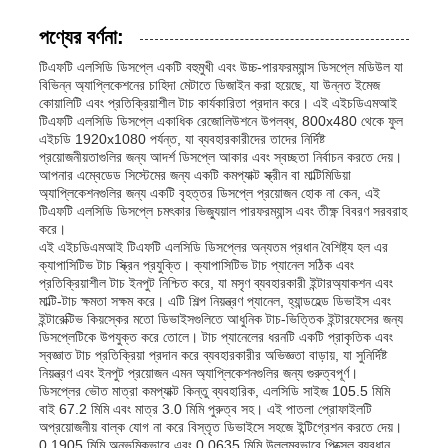
পণ্যের বর্ণনা:
টিএফটি এলসিডি ডিসপ্লে একটি বহুমুখী এবং উচ্চ-পারফরম্যান্স ডিসপ্লে মডিউল যা
বিভিন্ন অ্যাপ্লিকেশনের চাহিদা মেটাতে ডিজাইন করা হয়েছে, যা উন্নত ইমেজ
কোয়ালিটি এবং প্রতিক্রিয়াশীল টাচ কার্যকারিতা প্রদান করে। এই এইচডিএমআই
টিএফটি এলসিডি ডিসপ্লে একাধিক রেজোলিউশনে উপলব্ধ, 800x480 থেকে ফুল
এইচডি 1920x1080 পর্যন্ত, যা ব্যবহারকারীদের তাদের নির্দিষ্ট
প্রয়োজনীয়তাগুলির জন্য আদর্শ ডিসপ্লে আকার এবং স্বচ্ছতা নির্বাচন করতে দেয়।
আপনার এম্বেডেড সিস্টেমের জন্য একটি কমপ্যাক্ট স্ক্রীন বা মাল্টিমিডিয়া
অ্যাপ্লিকেশনগুলির জন্য একটি বৃহত্তর ডিসপ্লে প্রয়োজন হোক না কেন, এই
টিএফটি এলসিডি ডিসপ্লে চমৎকার ভিজ্যুয়াল পারফরম্যান্স এবং তীক্ষ্ণ বিবরণ সরবরাহ
করে।
এই এইচডিএমআই টিএফটি এলসিডি ডিসপ্লের অন্যতম প্রধান বৈশিষ্ট্য হল এর
ক্যাপাসিটিভ টাচ স্ক্রিন প্রযুক্তি। ক্যাপাসিটিভ টাচ প্যানেল সঠিক এবং
প্রতিক্রিয়াশীল টাচ ইনপুট নিশ্চিত করে, যা মসৃণ ব্যবহারকারী ইন্টারঅ্যাকশন এবং
মাল্টি-টাচ ক্ষমতা সক্ষম করে। এটি শিল্প নিয়ন্ত্রণ প্যানেল, হ্যান্ডহেল্ড ডিভাইস এবং
ইন্টারেক্টিভ কিয়স্কের মতো ডিভাইসগুলিতে আধুনিক টাচ-ভিত্তিক ইন্টারফেসের জন্য
ডিসপ্লেটিকে উপযুক্ত করে তোলে। টাচ প্যানেলের ধরনটি একটি প্রাকৃতিক এবং
স্বজ্ঞাত টাচ প্রতিক্রিয়া প্রদান করে ব্যবহারকারীর অভিজ্ঞতা বাড়ায়, যা সুনির্দিষ্ট
নিয়ন্ত্রণ এবং ইনপুট প্রয়োজন এমন অ্যাপ্লিকেশনগুলির জন্য গুরুত্বপূর্ণ।
ডিসপ্লের ভৌত মাত্রা কমপ্যাক্ট কিন্তু ব্যবহারিক, এলসিডি সাইজ 105.5 মিমি
বাই 67.2 মিমি এবং মাত্র 3.0 মিমি পুরুত্ব সহ। এই পাতলা প্রোফাইলটি
অপ্রয়োজনীয় বাল্ক যোগ না করে বিস্তৃত ডিভাইসে সহজে ইন্টিগ্রেশন করতে দেয়।
0.1905 মিমি অনুভূমিকভাবে এবং 0.0635 মিমি উল্লম্বভাবে পিক্সেল ব্যবধান