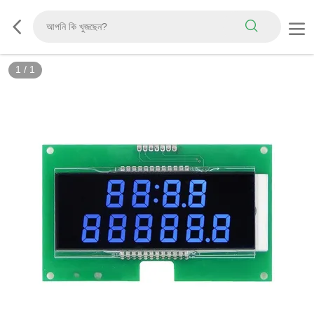
1
/
1