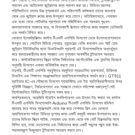
প্যানেল এবং অটোমেশন কন্ট্রোলের জন্য স্থাপন করা হয়। বিভিন্ন আলোর
পরিস্থিতিতে তাদের উচ্চ দৃশ্যমানতা এবং শক্তিশালী কর্মক্ষমতা তাদের কারখানা
মেঝে এবং কন্ট্রোল রুমের জন্য উপযুক্ত করে তোলে। অতিরিক্তভাবে, শেনজেন
এবং হংকং থেকে পোর্টগুলির প্রাপ্যতা দক্ষ লজিস্টিকস এবং সরবরাহ শৃঙ্খল
ব্যবস্থাপনাকে সহজতর করে, যা বিশ্বব্যাপী উত্পাদন লাইনের জন্য সময়মত ডেলিভারি
এবং সমর্থন নিশ্চিত করে।
ভোক্তা ইলেকট্রনিক্সও কাস্টম টিএফটি এলসিডি ডিসপ্লে থেকে উল্লেখযোগ্যভাবে
উপকৃত হয়। পোর্টেবল মিডিয়া প্লেয়ার, হ্যান্ডহেল্ড গেমিং কনসোল এবং স্মার্ট হোম
কন্ট্রোল ইউনিটগুলির মতো ডিভাইসগুলি প্রায়শই এই ডিসপ্লেগুলিকে অন্তর্ভুক্ত
করে ব্যবহারকারীদের জন্য স্বজ্ঞাত এবং দৃশ্যমান আকর্ষণীয় ইন্টারফেস সরবরাহ
করে। কাস্টমাইজযোগ্য স্ক্রিন সাইজ নির্মাতাদের আর্গোনোমিক এবং নান্দনিক বিবেচনা
অনুযায়ী ডিসপ্লে এলাকা অপ্টিমাইজ করতে দেয়।
তদুপরি, টিএফটি এলসিডি প্রযুক্তির বহুমুখিতা স্বয়ংচালিত ড্যাশবোর্ড, চিকিৎসা
ডিভাইস এবং শিক্ষাগত সরঞ্জামগুলিতে অ্যাপ্লিকেশনগুলিকে সমর্থন করে। GT911
ড্রাইভার IC-এর সৌজন্যে ডিসপ্লে প্যারামিটার এবং টাচ প্রতিক্রিয়াশীলতার উপর
সুনির্দিষ্ট নিয়ন্ত্রণ, নির্ভরযোগ্যতা এবং স্বচ্ছতা যেখানে সর্বাপেক্ষা গুরুত্বপূর্ণ সেই
সিস্টেমগুলিতে নির্বিঘ্ন ইন্টিগ্রেশন সক্ষম করে।
সামগ্রিকভাবে, আরজিবি স্ট্রাইপ কনফিগারেশন এবং উন্নত টাচ ক্ষমতা সহ কাস্টম
টিএফটি এলসিডি ডিসপ্লেগুলি Arduino টিএফটি এলসিডি ডিসপ্লে মডিউল
ব্যবহার করে শখের প্রকল্পগুলি থেকে শুরু করে পেশাদার শিল্প এবং ভোক্তা
অ্যাপ্লিকেশন পর্যন্ত বিভিন্ন দৃশ্যের জন্য একটি বহুমুখী সমাধান উপস্থাপন করে।
তাদের বিভিন্ন স্ক্রিন সাইজ, শেনজেন এবং হংকং থেকে দক্ষ পোর্ট বিকল্পগুলির সাথে
মিলিত হয়ে, তারা ডেভেলপার এবং নির্মাতাদের জন্য একটি পছন্দের পছন্দ যারা উচ্চ-
পারফরম্যান্স ভিজ্যুয়াল ইন্টারফেস সরবরাহ করতে চান।