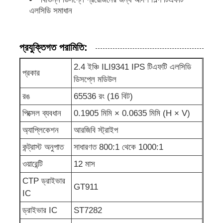
এলসিডি সমাধান
আইপিএস এলসিডি ডিসপ্লে
প্রযুক্তিগত পরামিতি:
টিএফটি এলসিডি টাচ স্ক্রিন
2.4 ইঞ্চি ILI9341 IPS টিএফটি এলসিডি
প্রকার
ডিসপ্লে মডিউল
পোর্টেবল এলসিডি মনিটর
রঙ
65536 রং (16 বিট)
পিক্সেল ব্যবধান
0.1905 মিমি × 0.0635 মিমি (H × V)
oled ডিসপ্লে মডিউল
অ্যাপ্লিকেশন
আরজিবি স্ট্রাইপ
কন্ট্রাস্ট অনুপাত
সাধারণত 800:1 থেকে 1000:1
গাড়ির এলসিডি ডিসপ্লে
ওয়ারেন্টি
12 মাস
CTP ড্রাইভার
বৃত্তাকার এলসিডি স্ক্রিন
GT911
IC
ড্রাইভার IC
ST7282
এলসিডি টাচ স্ক্রিন প্যানেল