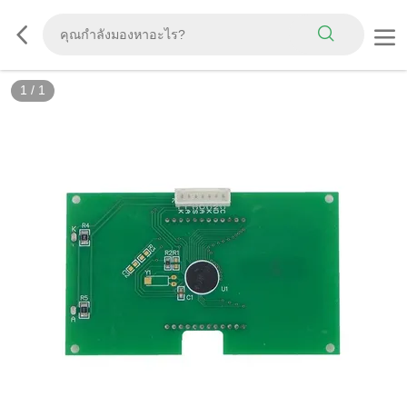
1
/
1