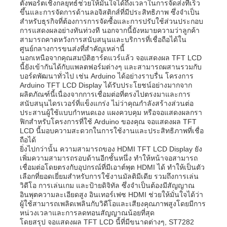
ตั้งพอร์ตเชิงกลยุทธ์ช่วยให้มั่นใจได้ถึงเวลาในการจัดส่งที่เร็ว
ขึ้นและการจัดการด้านลอจิสติกส์ที่มีประสิทธิภาพ ซึ่งจำเป็น
สำหรับธุรกิจที่ต้องการการจัดซื้อและการปรับใช้ส่วนประกอบ
เกี่ยวกับเรา
การแสดงผลอย่างทันท่วงที นอกจากนี้ยังหมายความว่าลูกค้า
สามารถคาดหวังการสนับสนุนและบริการที่เชื่อถือได้ใน
ศูนย์กลางการขนส่งที่สำคัญเหล่านี้
นอกเหนือจากคุณสมบัติฮาร์ดแวร์แล้ว จอแสดงผล TFT LCD
ทัวร์โรงงาน
นี้ยังเข้ากันได้กับแพลตฟอร์มต่างๆ และสามารถผสานรวมกับ
บอร์ดพัฒนาทั่วไป เช่น Arduino ได้อย่างราบรื่น โครงการ
Arduino TFT LCD Display ได้รับประโยชน์อย่างมากจาก
การควบคุมคุณภาพ
ผลิตภัณฑ์นี้เนื่องจากการเชื่อมต่อที่ตรงไปตรงมาและการ
สนับสนุนไดรเวอร์ที่แข็งแกร่ง ไม่ว่าคุณกำลังสร้างส่วนต่อ
ประสานผู้ใช้แบบกำหนดเอง แผงควบคุม หรือจอแสดงผลกรา
ฟิกสำหรับโครงการที่ใช้ Arduino ของคุณ จอแสดงผล TFT
ติดต่อเรา
LCD นี้มอบความสะดวกในการใช้งานและประสิทธิภาพที่เชื่อ
ถือได้
ยิ่งไปกว่านั้น ความสามารถของ HDMI TFT LCD Display ยัง
ข่าว
เพิ่มความสามารถรอบด้านอีกชั้นหนึ่ง ทำให้หน้าจอสามารถ
เชื่อมต่อโดยตรงกับอุปกรณ์ที่มีเอาต์พุต HDMI ได้ ทำให้เป็นตัว
เลือกที่ยอดเยี่ยมสำหรับการใช้งานมัลติมีเดีย รวมถึงการเล่น
วิดีโอ การเล่นเกม และป้ายดิจิทัล ซึ่งจำเป็นต้องมีสัญญาณ
กรณี
อินพุตความละเอียดสูง อินเทอร์เฟซ HDMI ช่วยให้มั่นใจได้ว่า
ผู้ใช้สามารถเพลิดเพลินกับวิดีโอและเสียงคุณภาพสูงโดยมีการ
หน่วงเวลาและการลดทอนสัญญาณน้อยที่สุด
จอแสดงผล TFT LCD
โดยสรุป จอแสดงผล TFT LCD นี้ที่มีขนาดต่างๆ, ST7282