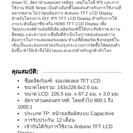
driver IC, อัตราส่วนคอนทราสต์สูง, เทคโนโลยี IPS และการ
ใช้งาน RGB Stripe เป็นตัวเลือกที่โดดเด่นสำหรับการใช้งานที่
หลากหลาย ไม่ว่าคุณต้องการ Arduino TFT LCD Display
จอแสดงผลแอลซีดีไอพีเอส
สำหรับโครงการ DIY, IPS TFT LCD Display สำหรับการใช้
งานระดับมืออาชีพ หรือ HDMI TFT LCD Display เพื่อ
วัตถุประสงค์ด้านมัลติมีเดีย ผลิตภัณฑ์นี้ให้ประสิทธิภาพ ความ
หน้าจอสัมผัส TFT LCD
ยืดหยุ่น และความน่าเชื่อถือที่จำเป็นในการตอบสนองความ
ต้องการในการแสดงผลของคุณ ทำเลที่ตั้งพอร์ตเชิงกลยุทธ์ใน
เซินเจิ้นและฮ่องกงช่วยปรับปรุงกระบวนการจัดซื้อให้คล่องตัว
ยิ่งขึ้น ทำให้เข้าถึงได้ง่ายและสะดวกสำหรับลูกค้าทั่วโลก
มอนิเตอร์ LCD พกพา
คุณสมบัติ:
โมดูลแสดงผล oled
ชื่อผลิตภัณฑ์: จอแสดงผล TFT LCD
ขนาดโดยรวม: 143x228.6x2.6 มม.
จอ LCD ของรถ
ขนาด LCD: 105.5 มม. x 67.2 มม. x 3.0 มม.
อัตราส่วนคอนทราสต์: โดยทั่วไป 800:1 ถึง
1000:1
หน้าจอ LCD แบบกลม
ประเภท TP: หน้าจอสัมผัสแบบ Capacitive
การรับประกัน: 12 เดือน
เข้ากันได้กับการใช้งาน Arduino TFT LCD
แผ่นจอสัมผัส LCD