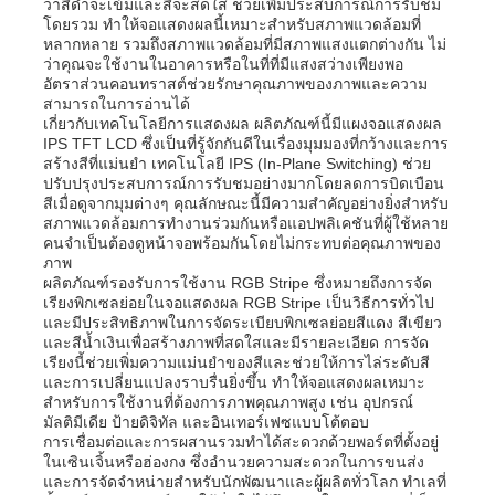
ว่าสีดำจะเข้มและสีจะสดใส ช่วยเพิ่มประสบการณ์การรับชม
โดยรวม ทำให้จอแสดงผลนี้เหมาะสำหรับสภาพแวดล้อมที่
หลากหลาย รวมถึงสภาพแวดล้อมที่มีสภาพแสงแตกต่างกัน ไม่
ว่าคุณจะใช้งานในอาคารหรือในที่ที่มีแสงสว่างเพียงพอ
อัตราส่วนคอนทราสต์ช่วยรักษาคุณภาพของภาพและความ
สามารถในการอ่านได้
เกี่ยวกับเทคโนโลยีการแสดงผล ผลิตภัณฑ์นี้มีแผงจอแสดงผล
IPS TFT LCD ซึ่งเป็นที่รู้จักกันดีในเรื่องมุมมองที่กว้างและการ
สร้างสีที่แม่นยำ เทคโนโลยี IPS (In-Plane Switching) ช่วย
ปรับปรุงประสบการณ์การรับชมอย่างมากโดยลดการบิดเบือน
สีเมื่อดูจากมุมต่างๆ คุณลักษณะนี้มีความสำคัญอย่างยิ่งสำหรับ
สภาพแวดล้อมการทำงานร่วมกันหรือแอปพลิเคชันที่ผู้ใช้หลาย
คนจำเป็นต้องดูหน้าจอพร้อมกันโดยไม่กระทบต่อคุณภาพของ
ภาพ
ผลิตภัณฑ์รองรับการใช้งาน RGB Stripe ซึ่งหมายถึงการจัด
เรียงพิกเซลย่อยในจอแสดงผล RGB Stripe เป็นวิธีการทั่วไป
และมีประสิทธิภาพในการจัดระเบียบพิกเซลย่อยสีแดง สีเขียว
และสีน้ำเงินเพื่อสร้างภาพที่สดใสและมีรายละเอียด การจัด
บ้าน
เรียงนี้ช่วยเพิ่มความแม่นยำของสีและช่วยให้การไล่ระดับสี
และการเปลี่ยนแปลงราบรื่นยิ่งขึ้น ทำให้จอแสดงผลเหมาะ
สำหรับการใช้งานที่ต้องการภาพคุณภาพสูง เช่น อุปกรณ์
สินค้า
มัลติมีเดีย ป้ายดิจิทัล และอินเทอร์เฟซแบบโต้ตอบ
การเชื่อมต่อและการผสานรวมทำได้สะดวกด้วยพอร์ตที่ตั้งอยู่
ในเซินเจิ้นหรือฮ่องกง ซึ่งอำนวยความสะดวกในการขนส่ง
และการจัดจำหน่ายสำหรับนักพัฒนาและผู้ผลิตทั่วโลก ทำเลที่
วิดีโอ