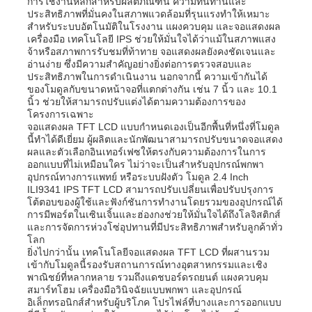
การใช้งานหลักสำหรับผลิตภัณฑ์นี้ ความทนทานและ
ประสิทธิภาพที่มั่นคงในสภาพแวดล้อมที่รุนแรงทำให้เหมาะ
สำหรับระบบอัตโนมัติในโรงงาน แผงควบคุม และจอแสดงผล
เครื่องมือ เทคโนโลยี IPS ช่วยให้มั่นใจได้ว่าแม้ในสภาพแสง
จ้าหรือสภาพการรับชมที่ท้าทาย จอแสดงผลยังคงชัดเจนและ
อ่านง่าย ซึ่งมีความสำคัญอย่างยิ่งต่อการตรวจสอบและ
ประสิทธิภาพในการดำเนินงาน นอกจากนี้ ความเข้ากันได้
ของโมดูลกับขนาดหน้าจอที่แตกต่างกัน เช่น 7 นิ้ว และ 10.1
นิ้ว ช่วยให้สามารถปรับแต่งได้ตามความต้องการของ
โครงการเฉพาะ
จอแสดงผล TFT LCD แบบกำหนดเองเป็นอีกพื้นที่หนึ่งที่โมดูล
นี้ทำได้ดีเยี่ยม ผู้ผลิตและนักพัฒนาสามารถปรับขนาดจอแสดง
ผลและตัวเลือกอินเทอร์เฟซให้ตรงกับความต้องการในการ
ออกแบบที่ไม่เหมือนใคร ไม่ว่าจะเป็นสำหรับอุปกรณ์พกพา
อุปกรณ์ทางการแพทย์ หรือระบบฝังตัว โมดูล 2.4 Inch
ILI9341 IPS TFT LCD สามารถปรับเปลี่ยนเพื่อปรับปรุงการ
โต้ตอบของผู้ใช้และฟังก์ชันการทำงานโดยรวมของอุปกรณ์ได้
การมีพอร์ตในเซินเจิ้นและฮ่องกงช่วยให้มั่นใจได้ถึงโลจิสติกส์
และการจัดการห่วงโซ่อุปทานที่มีประสิทธิภาพสำหรับลูกค้าทั่ว
โลก
ยิ่งไปกว่านั้น เทคโนโลยีจอแสดงผล TFT LCD ที่ผสานรวม
เข้ากับโมดูลนี้รองรับสถานการณ์ทางอุตสาหกรรมและเชิง
พาณิชย์ที่หลากหลาย รวมถึงแดชบอร์ดรถยนต์ แผงควบคุม
สมาร์ทโฮม เครื่องมือวินิจฉัยแบบพกพา และอุปกรณ์
อิเล็กทรอนิกส์สำหรับผู้บริโภค โปรไฟล์ที่บางและการออกแบบ