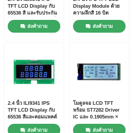
TFT LCD Display กับ
Display Module ด้วย
65536 สี และรับประกัน
ความลึกสี 16 บิต
12 เดือนสําหรับระบบที่
105.5mm*67.2mm*3.0
ส่งคำถาม
ส่งคำถาม
ฝัง
mm ขนาดและสัดส่วน
ความแตกต่าง 800:1
2.4 นิ้ว ILI9341 IPS
โมดูลจอ LCD TFT
TFT LCD Display กับ
พร้อม ST7282 Driver
65536 สีและคอมแพคต์
IC และ 0.1905mm ×
105.5mm*67.2mm*3.0
0.0635mm พิกเซลสเป
ส่งคำถาม
ส่งคำถาม
mm ขนาด
ซิ่ง พร้อมรับประกัน 12