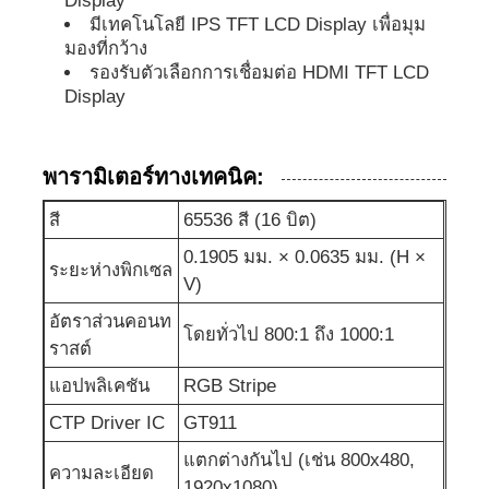
Display
มีเทคโนโลยี IPS TFT LCD Display เพื่อมุม
มองที่กว้าง
UART จอแอลซีดี
รองรับตัวเลือกการเชื่อมต่อ HDMI TFT LCD
Display
จอแสดงผลกระดาษอิเล็กทรอนิกส์
พารามิเตอร์ทางเทคนิค:
หน้าจอ Lcd มโนครอม
สี
65536 สี (16 บิต)
0.1905 มม. × 0.0635 มม. (H ×
โมดูล COG LCD
ระยะห่างพิกเซล
V)
อัตราส่วนคอนท
จอ LCD STN
โดยทั่วไป 800:1 ถึง 1000:1
ราสต์
แอปพลิเคชัน
RGB Stripe
แผน LCD
CTP Driver IC
GT911
แตกต่างกันไป (เช่น 800x480,
โมดูลจอ LCD ที่กําหนดเอง
ความละเอียด
1920x1080)