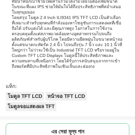
ที่มีน้ำหนักเบาช่วยให้ผสานรวมได้ง่ายโดยไม่ต้องเพิ่มขนาด
ในขณะที่แผง IPS ช่วยให้มั่นใจได้ถึงประสิทธิภาพที่สม่ำเสมอ
ในทุกมุมมอง
โดยสรุป โมดูล 2.4 Inch ILI9341 IPS TFT LCD เป็นตัวเลือก
ที่เหมาะสำหรับทุกคนที่กำลังมองหาโซลูชันการแสดงผลที่เชื่อ
ถือได้ ปรับแต่งได้ และมีคุณภาพสูง โอกาสในการใช้งาน
ครอบคลุมตั้งแต่สภาพแวดล้อมทางอุตสาหกรรมไปจนถึง
ผลิตภัณฑ์สำหรับผู้บริโภค โดยมีความยืดหยุ่นในขนาดหน้าจอ
ตั้งแต่ขนาดกะทัดรัด 2.4 นิ้ว ไปจนถึงรุ่น 7 นิ้ว และ 10.1 นิ้วที่
ใหญ่กว่า ไม่ว่าจะใช้เป็น Industrial TFT LCD หรือรวมอยู่ใน
Custom TFT LCD Displays โมดูลนี้ให้ประสิทธิภาพและ
ความทนทานที่เหนือกว่า โดยได้รับการสนับสนุนจากการเข้า
ถึงพอร์ตที่มีประสิทธิภาพในเซินเจิ้นและฮ่องกง
แท็ก:
โมดูล TFT LCD
หน้าจอ TFT LCD
โมดูลจอแสดงผล TFT
এর সেরা মূল্য পান