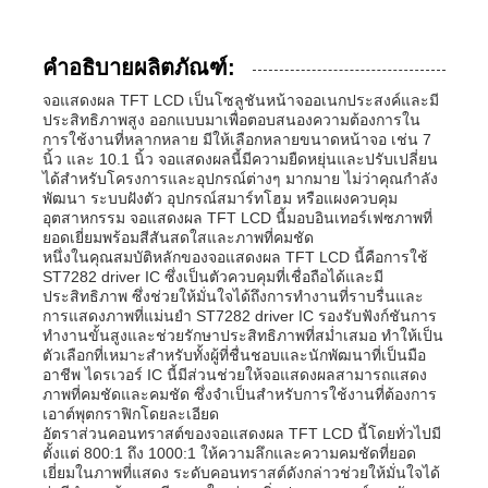
คำอธิบายผลิตภัณฑ์:
จอแสดงผล TFT LCD เป็นโซลูชันหน้าจออเนกประสงค์และมี
ประสิทธิภาพสูง ออกแบบมาเพื่อตอบสนองความต้องการใน
การใช้งานที่หลากหลาย มีให้เลือกหลายขนาดหน้าจอ เช่น 7
นิ้ว และ 10.1 นิ้ว จอแสดงผลนี้มีความยืดหยุ่นและปรับเปลี่ยน
ได้สำหรับโครงการและอุปกรณ์ต่างๆ มากมาย ไม่ว่าคุณกำลัง
พัฒนา ระบบฝังตัว อุปกรณ์สมาร์ทโฮม หรือแผงควบคุม
อุตสาหกรรม จอแสดงผล TFT LCD นี้มอบอินเทอร์เฟซภาพที่
ยอดเยี่ยมพร้อมสีสันสดใสและภาพที่คมชัด
หนึ่งในคุณสมบัติหลักของจอแสดงผล TFT LCD นี้คือการใช้
ST7282 driver IC ซึ่งเป็นตัวควบคุมที่เชื่อถือได้และมี
ประสิทธิภาพ ซึ่งช่วยให้มั่นใจได้ถึงการทำงานที่ราบรื่นและ
การแสดงภาพที่แม่นยำ ST7282 driver IC รองรับฟังก์ชันการ
ทำงานขั้นสูงและช่วยรักษาประสิทธิภาพที่สม่ำเสมอ ทำให้เป็น
ตัวเลือกที่เหมาะสำหรับทั้งผู้ที่ชื่นชอบและนักพัฒนาที่เป็นมือ
อาชีพ ไดรเวอร์ IC นี้มีส่วนช่วยให้จอแสดงผลสามารถแสดง
ภาพที่คมชัดและคมชัด ซึ่งจำเป็นสำหรับการใช้งานที่ต้องการ
เอาต์พุตกราฟิกโดยละเอียด
อัตราส่วนคอนทราสต์ของจอแสดงผล TFT LCD นี้โดยทั่วไปมี
ตั้งแต่ 800:1 ถึง 1000:1 ให้ความลึกและความคมชัดที่ยอด
เยี่ยมในภาพที่แสดง ระดับคอนทราสต์ดังกล่าวช่วยให้มั่นใจได้