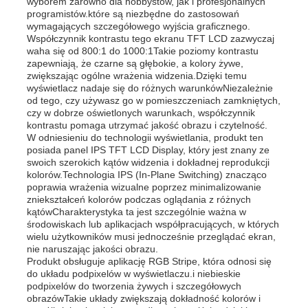
wyborem zarówno dla hobbystów, jak i profesjonalnych
programistów.które są niezbędne do zastosowań
wymagających szczegółowego wyjścia graficznego.
Współczynnik kontrastu tego ekranu TFT LCD zazwyczaj
waha się od 800:1 do 1000:1Takie poziomy kontrastu
zapewniają, że czarne są głębokie, a kolory żywe,
zwiększając ogólne wrażenia widzenia.Dzięki temu
wyświetlacz nadaje się do różnych warunkówNiezależnie
od tego, czy używasz go w pomieszczeniach zamkniętych,
czy w dobrze oświetlonych warunkach, współczynnik
kontrastu pomaga utrzymać jakość obrazu i czytelność.
W odniesieniu do technologii wyświetlania, produkt ten
posiada panel IPS TFT LCD Display, który jest znany ze
swoich szerokich kątów widzenia i dokładnej reprodukcji
kolorów.Technologia IPS (In-Plane Switching) znacząco
poprawia wrażenia wizualne poprzez minimalizowanie
zniekształceń kolorów podczas oglądania z różnych
kątówCharakterystyka ta jest szczególnie ważna w
Do domu
środowiskach lub aplikacjach współpracujących, w których
wielu użytkowników musi jednocześnie przeglądać ekran,
nie naruszając jakości obrazu.
Produkty
Produkt obsługuje aplikację RGB Stripe, która odnosi się
do układu podpixelów w wyświetlaczu.i niebieskie
podpixelów do tworzenia żywych i szczegółowych
obrazówTakie układy zwiększają dokładność kolorów i
Filmy