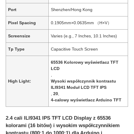
Port
Shenzhen/Hong Kong
Pixel Spacing
0.1905mm×0.0635mm （H×V）
Screensize
Varies (e.g., 7 Inches, 10.1 Inches)
Tp Type
Capacitive Touch Screen
65536 Kolorowy wyświetlacz TFT
LCD
,
High Light:
Wysoki współczynnik kontrastu
ILI9341 Moduł LCD TFT IPS
,
20
,
4-calowy wyświetlacz Arduino TFT
2.4 cali ILI9341 IPS TFT LCD Display z 65536
kolorami (16 bitów) i wysokim współczynnikiem
kontrastu (800:1 do 1000:1) dla Arduino i