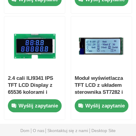
dla systemów
* 67,2 mm * 3,0 mm i
wbudowanych
współczynnikiem
kontrastu 800:1
2.4 cali ILI9341 IPS
Moduł wyświetlacza
TFT LCD Display z
TFT LCD z układem
65536 kolorami i
sterownika ST7282 i
kompaktowym
rozstawem pikseli
Wyślij zapytanie
Wyślij zapytanie
105,5mm*67,2mm*3,0
0,1905 mm × 0,0635
mm wymiarów
mm z 12-miesięczną
gwarancją
Dom
O nas
Skontaktuj się z nami
Desktop Site