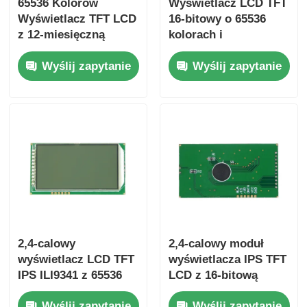
65536 Kolorów
Wyświetlacz LCD TFT
Wyświetlacz TFT LCD
16-bitowy o 65536
z 12-miesięczną
kolorach i
gwarancją i
rozdzielczości
Wyślij zapytanie
Wyślij zapytanie
rozmiarem 105,5
800x480 dla desek
mm*67,2 mm*3,0 mm
rozdzielczych i
interfejsów
sterowania w
motoryzacji
2,4-calowy
2,4-calowy moduł
wyświetlacz LCD TFT
wyświetlacza IPS TFT
IPS ILI9341 z 65536
LCD z 16-bitową
kolorami i 12-
głębią kolorów,
Wyślij zapytanie
Wyślij zapytanie
miesięczną gwarancją
rozmiarem 105,5 mm