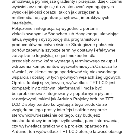
umożliwiają płynniejsze gradienty i przejścia, dzięki czemu
wyświetlacz nadaje się do zastosowań wymagających
wysokiej jakości obrazu, takich jak urządzenia
O nas
multimedialne,sygnalizacja cyfrowa, interaktywnych
interfejsów.
Połączenie i integracja są wygodne z portami
zlokalizowanymi w Shenzhen lub Hongkongu, ułatwiając
Wycieczka po fabryce
łatwą wysyłkę i dystrybucję dla programistów i
producentów na całym świecie.Strategiczne położenie
portów zapewnia szybsze terminy dostawy i efektywne
Kontrola jakości
zarządzanie logistyką, co jest niezbędne dla
przedsiębiorstw, które wymagają terminowego zakupu i
wdrożenia komponentów wyświetleniowych.Oznacza to
również, że klienci mogą spodziewać się niezawodnego
Skontaktuj się z nami
wsparcia i obsługi w tych głównych węzłach żeglugowych.
Oprócz funkcji sprzętowych, wyświetlacz TFT LCD jest
kompatybilny z różnymi platformami i może być
bezproblemowo zintegrowany z popularnymi płytami
Wiadomości
rozwojowymi, takimi jak Arduino.Projekty Arduino TFT
LCD Display bardzo korzystają z tego produktu ze
względu na jego prosty interfejs i solidne wsparcie
Przypadki
sterownikówNiezależnie od tego, czy budujesz
niestandardowy interfejs użytkownika, panel sterowania,
czy wyświetlacz graficzny dla projektu opartego na
Arduino, ten wyświetlacz TFT LCD oferuje łatwość obsługi
Wyświetlacz LCD TFT