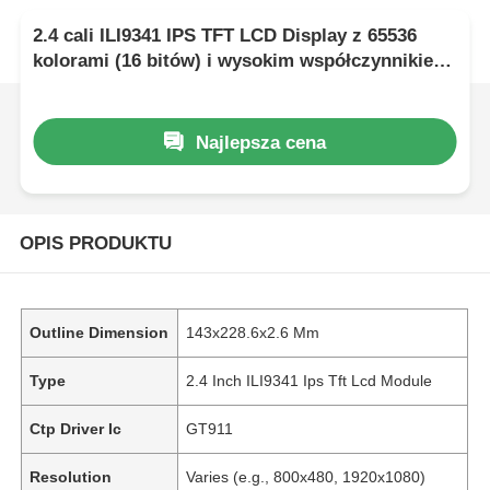
2.4 cali ILI9341 IPS TFT LCD Display z 65536
kolorami (16 bitów) i wysokim współczynnikiem
kontrastu (800:1 do 1000:1) dla Arduino i
elektroniki niestandardowej
Najlepsza cena
OPIS PRODUKTU
Outline Dimension
143x228.6x2.6 Mm
Type
2.4 Inch ILI9341 Ips Tft Lcd Module
Ctp Driver Ic
GT911
Resolution
Varies (e.g., 800x480, 1920x1080)