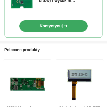
bitów) i wysokim
współczynnikiem kontrastu
(800:1 do 1000:1) dla Arduino i
elektroniki niestandardowej
Kontyntynuj
Polecane produkty