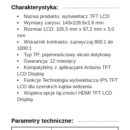
Charakterystyka:
Wyświetlacz LCD UART
Nazwa produktu: wyświetlacz TFT LCD
Wymiary zarysu: 143x228,6x2,6 mm
Rozmiar LCD: 105,5 mm x 67,2 mm x 3,0
E Papierowy wyświetlacz
mm
Wskaźnik kontrastu: zazwyczaj 800:1 do
1000:1
monokromatyczny ekran LCD
Typ TP: pojemnościowy ekran dotykowy
Gwarancja: 12 miesięcy
Kompatybilny z aplikacjami Arduino TFT
Moduł LCD COG
LCD Display
Funkcje Technologia wyświetlacza IPS TFT
LCD dla szerokich kątów widzenia
Wyświetlacz LCD STN
Wspiera opcje łączności HDMI TFT LCD
Display
Panel LCD
Parametry techniczne:
Moduł wyświetlacza LCD