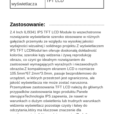
TFT LCD
wyświetlacza
Zastosowanie:
2.4 Inch ILI9341 IPS TFT LCD Module to wszechstronne
rozwiązanie wyświetlanie szeroko stosowane w różnych
gałęziach przemysłu ze względu na wysokiej jakości
wydajności wizualnej i solidnego projektu.Z wyświetlaczem
IPS TFT LCDModuł ten oferuje doskonałą dokładność
kolorów, szerokie kąty widzenia i żywą reprodukcję
obrazu, co czyni go idealnym rozwiązaniem do
zastosowań wymagających wyraźnych i niezawodnych
obrazów.Z kompaktowym ekranem LCD o rozmiarze
105.5mm*67.2mm*3.0mm, pasuje bezproblemowo do
urządzeń, w których przestrzeń jest ograniczona, ale
jakość wyświetlacza nie może zostać naruszona.
Przemysłowe zastosowania TFT LCD należą do głównych
przypadków zastosowania tego produktu.Panele
sterująceTechnologia IPS zapewnia, że nawet w
warunkach o dużym oświetleniu lub trudnych warunkach
widzenia wyświetlacz pozostaje czysty i łatwy do
odczytania,który ma kluczowe znaczenie dla