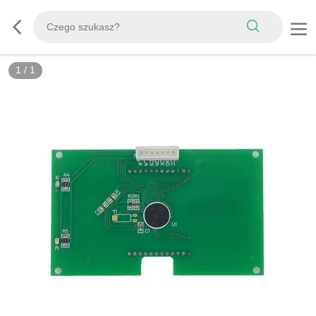
1
/
1