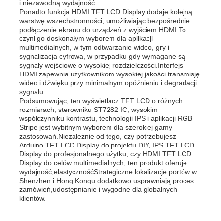
i niezawodną wydajność.
Ponadto funkcja HDMI TFT LCD Display dodaje kolejną
warstwę wszechstronności, umożliwiając bezpośrednie
Wyświetlacz LCD IPS
podłączenie ekranu do urządzeń z wyjściem HDMI.To
czyni go doskonałym wyborem dla aplikacji
multimedialnych, w tym odtwarzanie wideo, gry i
sygnalizacja cyfrowa, w przypadku gdy wymagane są
Ekran dotykowy TFT LCD
sygnały wejściowe o wysokiej rozdzielczości.Interfejs
HDMI zapewnia użytkownikom wysokiej jakości transmisję
wideo i dźwięku przy minimalnym opóźnieniu i degradacji
monitor LCD przenośny
sygnału.
Podsumowując, ten wyświetlacz TFT LCD o różnych
rozmiarach, sterowniku ST7282 IC, wysokim
współczynniku kontrastu, technologii IPS i aplikacji RGB
moduł wyświetlacza oled
Stripe jest wybitnym wyborem dla szerokiej gamy
zastosowań.Niezależnie od tego, czy potrzebujesz
Arduino TFT LCD Display do projektu DIY, IPS TFT LCD
Wyświetlacz LCD samochodu
Display do profesjonalnego użytku, czy HDMI TFT LCD
Display do celów multimedialnych, ten produkt oferuje
wydajność,elastycznośćStrategiczne lokalizacje portów w
Shenzhen i Hong Kongu dodatkowo usprawniają proces
Okrągły ekran LCD
zamówień,udostępnianie i wygodne dla globalnych
klientów.
Panel ekranu dotykowego LCD