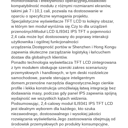
monitorowania i efektywności operacyjnejDodatkowo
kompatybilność modułu z różnymi rozmiarami ekranów,
takimi jak 7 i 10,1 cali, pozwala na dostosowanie w
oparciu o specyficzne wymagania projektu.
Specjalistyczne wyświetlacze TFT LCD to kolejny obszar,
w którym ten moduł wyróżnia się.Czy to dla urządzeń
przenośnychModuł LCD ILI9341 IPS TFT o pojemności
2,4 cala może być dostosowany do poprawy interakcji
użytkownika i ogólnej funkcjonalności
urządzenia.Dostępność portów w Shenzhen i Hong Kongu
zapewnia skuteczne zarządzanie logistyką i łańcuchem
dostaw dla globalnych klientów.
Ponadto technologia wyświetlacza TFT LCD zintegrowana
z tym modułem obsługuje szeroki zakres scenariuszy
przemysłowych i handlowych, w tym deski rozdzielcze
samochodowe, panele sterujące inteligentnym
domem,przenośne narzędzia diagnostyczneJego cienkie
profile i lekka konstrukcja umożliwiają łatwą integrację bez
dodawania masy, podczas gdy panel IPS zapewnia spójną
wydajność we wszystkich kątach widzenia.
Podsumowując, 2,4-calowy moduł ILI9341 IPS TFT LCD
jest idealnym wyborem dla każdego, kto szuka
niezawodnego, dostosowalnego i wysokiej jakości
rozwiązania wyświetlania.Jego zastosowania obejmują od
środowisk przemysłowych po produkty konsumpcyjne,