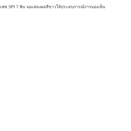
อร์เฟซ SPI 7 พิน จอแสดงผลสีขาวให้ประสบการณ์การมองเห็น