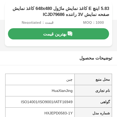
5.83 اینچ E کاغذ نمایش ماژول 648x480 کاغذ نمایش
صفحه نمایش 3V راننده ICJD79686
MOQ：1000
قیمت：Negotiated
بهترین قیمت
توضیحات محصول
محل منبع
چین
نام تجاری
HuaXianJing
گواهی
ISO14001/ISO9001/IATF16949
شماره مدل
HXJEPD0583-1Y