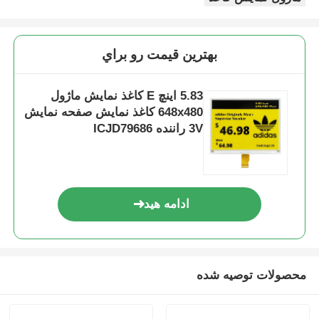
بهترين قيمت رو براي
5.83 اینچ E کاغذ نمایش ماژول
648x480 کاغذ نمایش صفحه نمایش
3V راننده ICJD79686
ادامه هید
محصولات توصیه شده