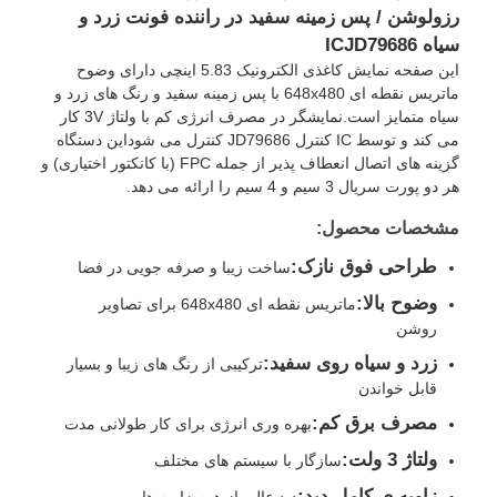
رزولوشن / پس زمینه سفید در راننده فونت زرد و
سیاه ICJD79686
این صفحه نمایش کاغذی الکترونیک 5.83 اینچی دارای وضوح
ماتریس نقطه ای 648x480 با پس زمینه سفید و رنگ های زرد و
سیاه متمایز است.نمایشگر در مصرف انرژی کم با ولتاژ 3V کار
می کند و توسط IC کنترل JD79686 کنترل می شوداین دستگاه
گزینه های اتصال انعطاف پذیر از جمله FPC (با کانکتور اختیاری) و
هر دو پورت سریال 3 سیم و 4 سیم را ارائه می دهد.
مشخصات محصول:
طراحی فوق نازک:
ساخت زیبا و صرفه جویی در فضا
وضوح بالا:
ماتریس نقطه ای 648x480 برای تصاویر
روشن
خانه
زرد و سیاه روی سفید:
ترکیبی از رنگ های زیبا و بسیار
قابل خواندن
محصولات
مصرف برق کم:
بهره وری انرژی برای کار طولانی مدت
ولتاژ 3 ولت:
سازگار با سیستم های مختلف
ویدیو
زاويه ي کامل ديد:
دید عالی از همه زاویه ها