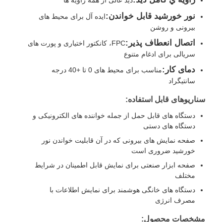
نور خورشید قابل خواندن:
ایده آل برای محیط های
بیرونی و روشن
درباره ما
اتصال انعطاف پذیر:
FPC، کانکتور اختیاری و پورت های
سریالی برای ادغام متنوع
بازدید از کارخانه
دمای کار:
مناسب برای محیط های 0 تا +40 درجه
سانتیگراد
کنترل کیفیت
سناریوهای قابل استفاده:
دستگاه های قابل حمل از جمله خواننده های الکترونیکی و
با ما تماس بگیرید
دستگاه های دستی
صفحه نمایش های بیرونی که در آن قابلیت خواندن نور
خورشید ضروری است
اخبار
صفحه ابزار صنعتی برای نمایش قابل اطمینان در شرایط
مختلف
پرونده ها
دستگاه های خانگی هوشمند برای نمایش اطلاعات با
مصرف انرژی
نمایشگر LCD TFT
مشخصات محصول: