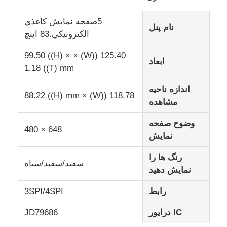
5صفحه نمايش کاغذي
صفحه نمایش IPS LCD
نام پنل
الکترونيکي.83 اينچ
125.40 ((W) × 99.50 ((H) ×
صفحه لمسی TFT LCD
ابعاد
1.18 ((T) mm
اندازه ناحیه
مانیتور LCD قابل حمل
118.78 ((W) × 88.22 ((H) mm
مشاهده
ماژول نمایش اولد
وضوح صفحه
648 × 480
نمایش
صفحه نمایش ال سی دی ماشین
رنگ ها را
سفید/سفید/سیاه
نمایش دهید
صفحه نمایش LCD دایره ای
رابط
3SPI/4SPI
IC درایور
JD79686
صفحه نمایش لمسی LCD