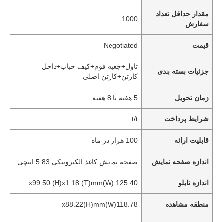
مقدار حداقل تعداد
1000
سفارش
قیمت
Negotiated
تاول+جعبه فوم+کیف حباب+داخل
جزئیات بسته بندی
کارتن+کارتن اصلی
زمان تحویل
5 هفته تا 8 هفته
شرایط پرداخت
t/t
قابلیت ارائه
100 هزار در ماه
اندازه صفحه نمایش
صفحه نمایش کاغذ الکترونیکی 5.83 اینچی
اندازه تابلو
125.40 (W)x99.50 (H)x1.18 (T)mm
منطقه مشاهده
118.78(W)x88.22(H)mm