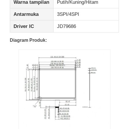
Warna tampilan
Putih/Kuning/Hitam
Layar LCD UART
Antarmuka
3SPI/4SPI
Driver IC
JD79686
Tampilan Kertas Elektronik
Diagram Produk:
Layar LCD Monochrome
Modul LCD COG
Layar LCD STN
Panel LCD
Modul Layar LCD Kustom