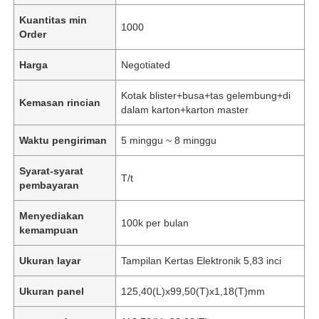
Kuantitas min
1000
Order
Harga
Negotiated
Kotak blister+busa+tas gelembung+di
Kemasan rincian
dalam karton+karton master
Waktu pengiriman
5 minggu ~ 8 minggu
Syarat-syarat
T/t
pembayaran
Menyediakan
100k per bulan
kemampuan
Ukuran layar
Tampilan Kertas Elektronik 5,83 inci
Ukuran panel
125,40(L)x99,50(T)x1,18(T)mm