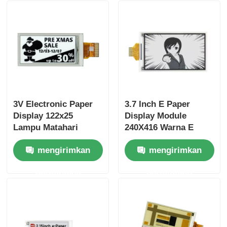
3V Electronic Paper
3.7 Inch E Paper
Display 122x25
Display Module
Lampu Matahari
240X416 Warna E
Membaca Layar Luar
Paper Display
mengirimkan
mengirimkan
2.13 Inch
permintaan
permintaan