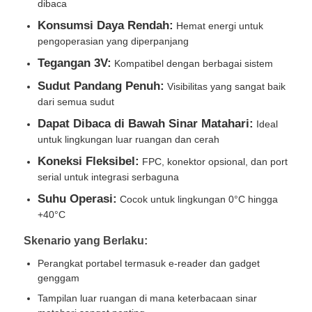
dibaca
Konsumsi Daya Rendah:
Hemat energi untuk
Tentang Kami
pengoperasian yang diperpanjang
Tegangan 3V:
Kompatibel dengan berbagai sistem
Tur Pabrik
Sudut Pandang Penuh:
Visibilitas yang sangat baik
dari semua sudut
Dapat Dibaca di Bawah Sinar Matahari:
Ideal
Kontrol kualitas
untuk lingkungan luar ruangan dan cerah
Koneksi Fleksibel:
FPC, konektor opsional, dan port
Hubungi Kami
serial untuk integrasi serbaguna
Suhu Operasi:
Cocok untuk lingkungan 0°C hingga
+40°C
Berita
Skenario yang Berlaku:
Kasus-kasus
Perangkat portabel termasuk e-reader dan gadget
genggam
Tampilan luar ruangan di mana keterbacaan sinar
Tampilan LCD TFT