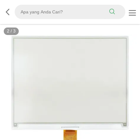
2
/
3