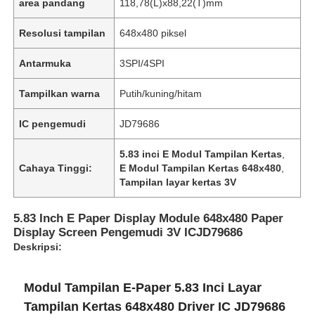
area pandang
118,78(L)x88,22(T)mm
Resolusi tampilan
648x480 piksel
Antarmuka
3SPI/4SPI
Tampilkan warna
Putih/kuning/hitam
IC pengemudi
JD79686
5.83 inci E Modul Tampilan Kertas
,
Cahaya Tinggi:
E Modul Tampilan Kertas 648x480
,
Tampilan layar kertas 3V
5.83 Inch E Paper Display Module 648x480 Paper
Display Screen Pengemudi 3V ICJD79686
Deskripsi:
Modul Tampilan E-Paper 5.83 Inci Layar
Tampilan Kertas 648x480 Driver IC JD79686