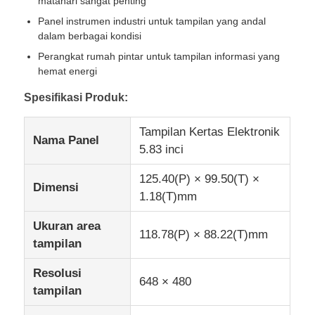
matahari sangat penting
Panel instrumen industri untuk tampilan yang andal
dalam berbagai kondisi
Layar Lcd IPS
Perangkat rumah pintar untuk tampilan informasi yang
hemat energi
Layar sentuh LCD TFT
Spesifikasi Produk:
monitor LCD portabel
Tampilan Kertas Elektronik
Nama Panel
5.83 inci
Modul Layar OLED
125.40(P) × 99.50(T) ×
Dimensi
1.18(T)mm
layar LCD mobil
Ukuran area
118.78(P) × 88.22(T)mm
tampilan
Layar LCD melingkar
Resolusi
648 × 480
tampilan
Panel layar sentuh LCD