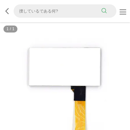
1
/
1