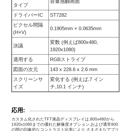
容量感触画面
タイプ
UART LCD ディスプレイ
ドライバーIC
ST7282
ピクセル間隔
0.1905mm × 0.0635mm
(H×V)
紙のディスプレイ
変数 (例えば800x480,
決議
1920x1080)
モノクロムLcdスクリーン
適用する
RGBストライプ
図面の次元
143 x 228.6 x 2.6 mm
コグLCDモジュール
スクリーンサ
変化する (例えば,7 イン
イズ
チ,10.1 インチ)
STN LCDの表示
バックパネル
応用:
カスタム化されたTFT液晶ディスプレイは,800x480から
1920x1080までの優れた解像度オプション,および通常800
注文LCD表示モジュール
の間の印象的なコントラスト比率により,さまざまなアプリ