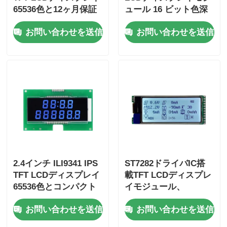
65536色と12ヶ月保証
ュール 16 ビット色深
さ
お問い合わせを送信
お問い合わせを送信
105.5mm*67.2mm*3.0
mm サイズと800:1コ
ントラスト比
2.4インチ ILI9341 IPS
ST7282ドライバIC搭
TFT LCDディスプレイ
載TFT LCDディスプレ
65536色とコンパクト
イモジュール、
105.5mm*67.2mm*3.0
0.1905mm×0.0635mm
お問い合わせを送信
お問い合わせを送信
mm 寸法
ピクセルピッチ、12ヶ
月保証付き