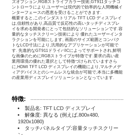
ズオプション,RGBストライプカラー技術,GT911タッチコ
ントローラにより,ユーザーは現代的で効率的な人間機械イ
ンターフェースの恩恵を受けることができます.
私たちについて
概要すると,このインダストリアル TFT LCD ディスプレイ
は,信頼性があり,高品質で反応性の高いタッチディスプレ
イを求める開発者にとって包括的なソリューションです.容
量的なタッチスクリーン技術により 優れたユーザーインタ
工場見学
ラクションを可能にします, 画面のサイズ範囲とコンパク
トなLCD寸法により,汎用的なアプリケーションが可能で
す. 先進的なGT911ドライバICによってサポートされ,鮮明
品質管理
な画像のためにRGBストライプが特徴です.要求の高い産
業用環境の優れた選択として特徴づけられていますさら
に,HDMI TFT LCD ディスプレイの機能により,マルチメデ
ィアデバイスとのシームレスな統合が可能で,本当に多機能
お問い合わせ
の産業用ディスプレイソリューションとなっています.
ニュース
特徴:
製品名: TFT LCD ディスプレイ
事件
解像度: 異なる (例えば,800x480,
1920x1080)
タッチパネルタイプ:容量タッチスクリー
TFT LCDディスプレイ
ン