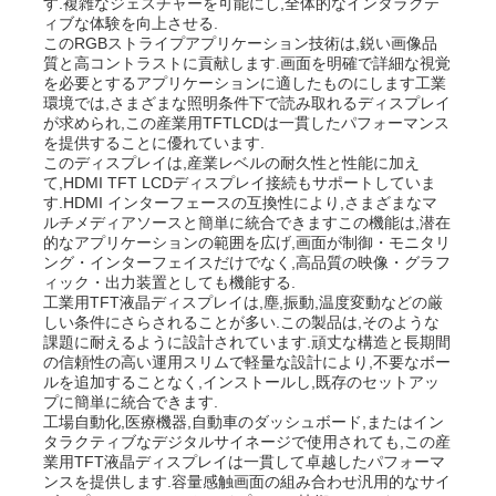
す.複雑なジェスチャーを可能にし,全体的なインタラクテ
ィブな体験を向上させる.
このRGBストライプアプリケーション技術は,鋭い画像品
質と高コントラストに貢献します.画面を明確で詳細な視覚
を必要とするアプリケーションに適したものにします工業
環境では,さまざまな照明条件下で読み取れるディスプレイ
が求められ,この産業用TFTLCDは一貫したパフォーマンス
を提供することに優れています.
このディスプレイは,産業レベルの耐久性と性能に加え
て,HDMI TFT LCDディスプレイ接続もサポートしていま
す.HDMI インターフェースの互換性により,さまざまなマ
ルチメディアソースと簡単に統合できますこの機能は,潜在
的なアプリケーションの範囲を広げ,画面が制御・モニタリ
ング・インターフェイスだけでなく,高品質の映像・グラフ
ィック・出力装置としても機能する.
工業用TFT液晶ディスプレイは,塵,振動,温度変動などの厳
しい条件にさらされることが多い.この製品は,そのような
課題に耐えるように設計されています.頑丈な構造と長期間
ホーム
の信頼性の高い運用スリムで軽量な設計により,不要なボー
ルを追加することなく,インストールし,既存のセットアッ
プに簡単に統合できます.
製品
工場自動化,医療機器,自動車のダッシュボード,またはイン
タラクティブなデジタルサイネージで使用されても,この産
業用TFT液晶ディスプレイは一貫して卓越したパフォーマ
ンスを提供します.容量感触画面の組み合わせ汎用的なサイ
動画