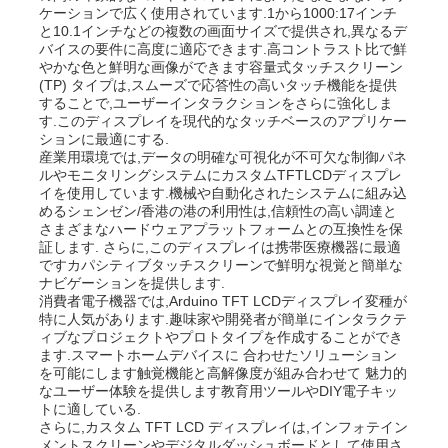
ケーションで広く使用されています.1から1000:17インチ
と10.1インチなどの複数の画面サイズで提供され,異なるデ
バイスの要件に高度に適応できます.高コントラスト比で鮮
やかな色と鮮明な画像ができます容量式タッチスクリーン
(TP) タイプは,スムーズで応答性の高いタッチ機能を提供
することで,ユーザーインタラクションをさらに強化しま
す.このディスプレイを現代的なタッチベースのアプリケー
ションに最適にする.
産業用環境では,データの明確な可視化が不可欠な制御パネ
ルやモニタリングシステムにカスタムTFTLCDディスプレ
イを使用しています.機械や自動化されたシステムに組み込
めるシェンゼン/香港の港の利用性は,信頼性の高い調達と
さまざまなハードウェアプラットフォームとの互換性を保
証します. さらに,このディスプレイは携帯医療機器に最適
ですカパシティブタッチスクリーンで鮮明な視覚と簡単な
ナビゲーションを提供します.
消費者電子機器では,Arduino TFT LCDディスプレイ変種が
特に人気があります.趣味家や開発者が簡単にインタラクテ
ィブなプロジェクトやプロトタイプを作成することができ
ます.スマートホームデバイスに 合わせたソリューション
を可能にします触覚機能と高解像度が組み合わせて 魅力的
なユーザー体験を提供します教育用ツールやDIY電子キッ
トに適している.
さらに,カスタム TFT LCD ディスプレイは,インフォテイン
メントスクリーンやデジタルダッシュボードとして使用さ