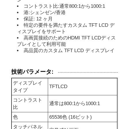
コントラスト比:通常800:1から1000:1
港:シェンゼン/香港
表示IPSのLCD
保証: 12 ヶ月
特定の要件を満たすカスタム TFT LCD デ
ィスプレイをサポート
TFT LCDタッチスクリーン
高画質接続のためのHDMI TFT LCDディス
プレイとして利用可能
高品質のカスタム TFT LCD ディスプレイ
携帯型LCDモニター
OLEDの表示モジュール
技術パラメータ:
ディスプレイ
TFTLCD
車LCDの表示
タイプ
コントラスト
通常は800:1から1000:1
円状のLCD画面
比
色
65536色 (16ビット)
LCDのタッチ画面のパネル
タッチパネル