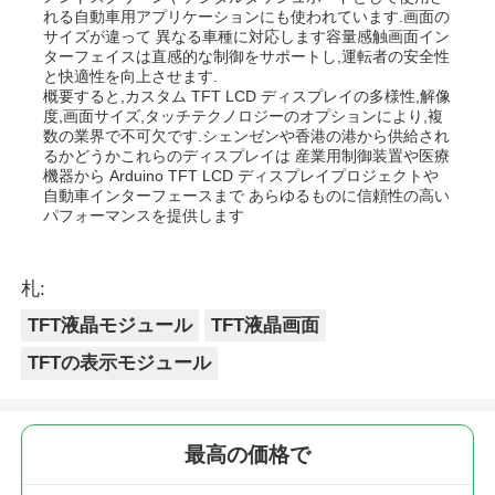
れる自動車用アプリケーションにも使われています.画面の
サイズが違って 異なる車種に対応します容量感触画面イン
ターフェイスは直感的な制御をサポートし,運転者の安全性
と快適性を向上させます.
概要すると,カスタム TFT LCD ディスプレイの多様性,解像
度,画面サイズ,タッチテクノロジーのオプションにより,複
数の業界で不可欠です.シェンゼンや香港の港から供給され
るかどうかこれらのディスプレイは 産業用制御装置や医療
機器から Arduino TFT LCD ディスプレイプロジェクトや
自動車インターフェースまで あらゆるものに信頼性の高い
パフォーマンスを提供します
札:
TFT液晶モジュール
TFT液晶画面
TFTの表示モジュール
最高の価格で