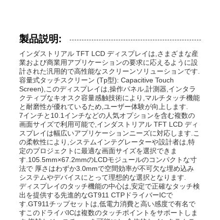
製品説明:
インダストリアル TFT LCD ディスプレイは,さまざまな産
業および商業用アプリケーションの要求に応えるように設
計された汎用的で高性能なスクリーンソリューションです.
容量式タッチスクリーン (Tp型): Capacitive Touch
Screen),このディスプレイは,操作パネル,計測器,インタラ
クティブなキオスク容量感触技術により,マルチタッチ機能
と耐磨性が優れているため,ユーザー体験が向上します.
7インチと10.1インチなどの人気オプションを含む複数の
画面サイズで利用可能で,インダストリアル TFT LCD ディ
スプレイは幅広いアプリケーションニーズに対応します.こ
の柔軟性により,システムインテグレーターや設計者は,特
定のプロジェクトに最適な画面サイズを選択できま
す.105.5mm×67.2mmのLCDモジュールのコンパクトな寸
法で 厚さはわずか3.0mmで空間効率が不可欠な埋め込み
システムやデバイスにとって理想的な選択となります.
ディスプレイのタッチ機能の中心は,安定で正確なタッチ検
出を提供する先進的なGT911 CTPドライバーICで
す.GT911チップセットは,低電力消費と高い感度で有名で
すこのドライバICは複数のタッチポイントをサポートしま