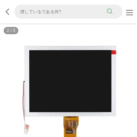
2
/
3