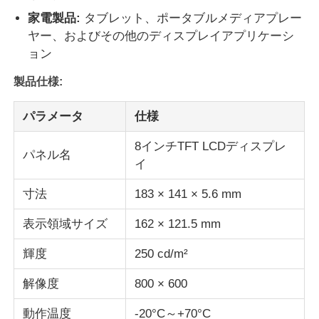
家電製品:
タブレット、ポータブルメディアプレー
ヤー、およびその他のディスプレイアプリケーシ
表示IPSのLCD
ョン
製品仕様:
TFT LCDタッチスクリーン
パラメータ
仕様
携帯型LCDモニター
8インチTFT LCDディスプレ
パネル名
イ
OLEDの表示モジュール
寸法
183 × 141 × 5.6 mm
車LCDの表示
表示領域サイズ
162 × 121.5 mm
輝度
250 cd/m²
円状のLCD画面
解像度
800 × 600
LCDのタッチ画面のパネル
動作温度
-20°C～+70°C