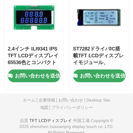
2.4インチ ILI9341 IPS
ST7282ドライバIC搭
TFT LCDディスプレイ
載TFT LCDディスプレ
65536色とコンパクト
イモジュール、
105.5mm*67.2mm*3.0mm
0.1905mm×0.0635mm
お問い合わせを送信
お問い合わせを送信
寸法
ピクセルピッチ、12ヶ
月保証付き
ホーム
企業情報
お問い合わせ
Desktop Site
地図
プライバシーポリシー
品質
TFT LCDディスプレイ
中国工場.Copyright ©
2025 shenzhen huaxianjing display touch co.,LTD.
All Rights Reserved.