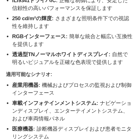
ILI9341ドライバIC:
正確な制御により、安定した
信頼性の高いパフォーマンスを保証します
私たちについて
250 cd/m²の輝度:
さまざまな照明条件下での視認
性を維持します
RGBインターフェース:
簡単な統合と幅広い互換性
工場見学
を提供します
透過型TNノーマルホワイトディスプレイ:
自然で
品質管理
明るいビジュアルを正確な色表現で提供します
適用可能なシナリオ:
お問い合わせ
産業用機器:
機械およびプロセスの監視および制御
インターフェース
ニュース
車載インフォテインメントシステム:
ナビゲーショ
ンディスプレイ、エンターテイメントシステム、
事件
および車両情報パネル
医療機器:
診断機器ディスプレイおよび患者モニタ
TFT LCDディスプレイ
リングシステム