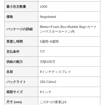
最小注文数量
1000
価格
Negotiated
Blister+Foam Box+Bubble Bag+カート
パッケージの詳細
ン+マスターカートン内
受渡し時間
5週間~8週間
支払条件
T/T
供給の能力
月額100万
名前
8インチディスプレイ
バックライト
250 Cd/m2
画面サイズ
8インチ
尺寸 (mm)
この3つの要素は6