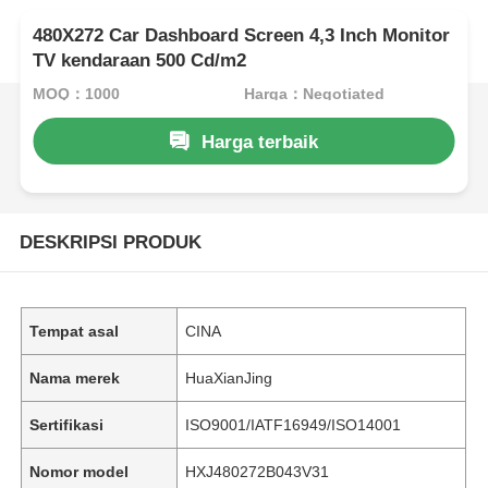
480X272 Car Dashboard Screen 4,3 Inch Monitor
TV kendaraan 500 Cd/m2
MOQ：1000
Harga：Negotiated
Harga terbaik
DESKRIPSI PRODUK
Tempat asal
CINA
Nama merek
HuaXianJing
Sertifikasi
ISO9001/IATF16949/ISO14001
Nomor model
HXJ480272B043V31