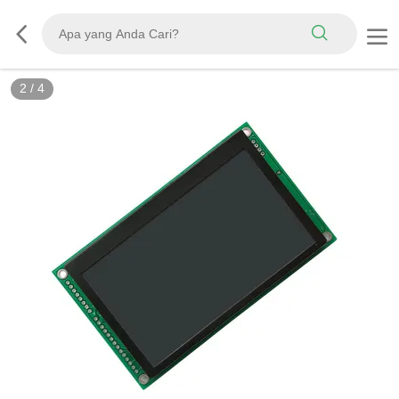
2
/
4