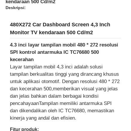
kendaraan 500 Cd/m2
Deskripsi:
480X272 Car Dashboard Screen 4,3 Inch
Monitor TV kendaraan 500 Cd/m2
4.3 inci layar tampilan mobil 480 * 272 resolusi
SPI kontrol antarmuka IC TC76680 500
kecerahan
Layar tampilan mobil 4,3 inci adalah solusi
tampilan berkualitas tinggi yang dirancang khusus
untuk aplikasi otomotif. Dengan resolusi 480 * 272
dan kecerahan 500,memberikan visual yang jelas
Rumah
dan jelas bahkan dalam berbagai kondisi
pencahayaanTampilan memiliki antarmuka SPI
dan dikendalikan oleh IC TC76680, memastikan
Produk
kinerja yang andal dan efisien.
Video
Fitur produk: