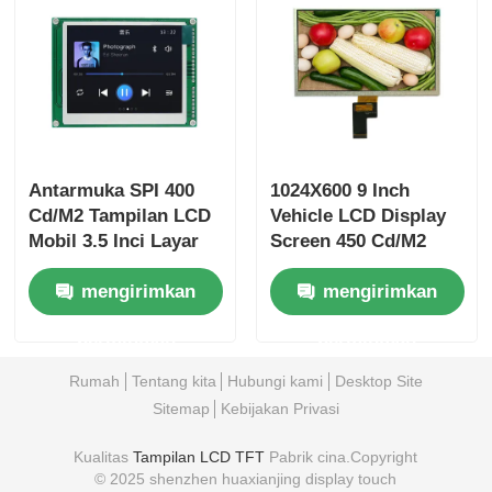
Antarmuka SPI 400
1024X600 9 Inch
Cd/M2 Tampilan LCD
Vehicle LCD Display
Mobil 3.5 Inci Layar
Screen 450 Cd/M2
Dasbor Resolusi
Kecerahan 40IP
mengirimkan
mengirimkan
320x240
Antarmuka LVDS
permintaan
permintaan
Rumah
Tentang kita
Hubungi kami
Desktop Site
Sitemap
Kebijakan Privasi
Kualitas
Tampilan LCD TFT
Pabrik cina.Copyright
© 2025 shenzhen huaxianjing display touch