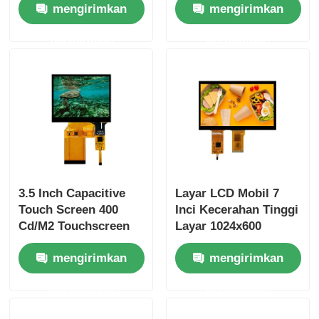
mengirimkan
mengirimkan
800X480
permintaan
permintaan
3.5 Inch Capacitive
Layar LCD Mobil 7
Touch Screen 400
Inci Kecerahan Tinggi
Cd/M2 Touchscreen
Layar 1024x600
Display Module
Antarmuka RGB
mengirimkan
mengirimkan
640X480
permintaan
permintaan