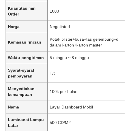
Kuantitas min
1000
Order
Harga
Negotiated
Kotak blister+busa+tas gelembung+di
Kemasan rincian
dalam karton+karton master
Waktu pengiriman
5 minggu ~ 8 minggu
Syarat-syarat
T/t
pembayaran
Menyediakan
100k per bulan
kemampuan
Nama
Layar Dashboard Mobil
Luminansi Lampu
500 CD/M2
Latar