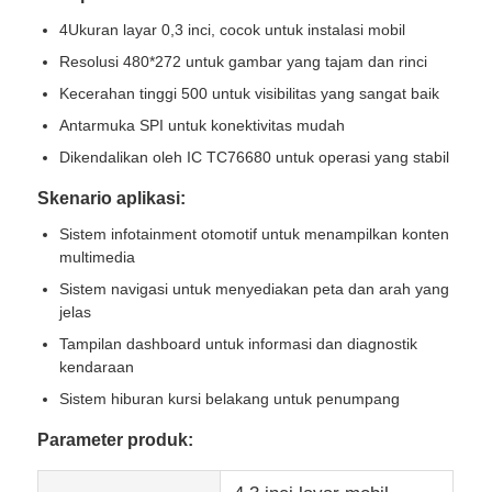
4Ukuran layar 0,3 inci, cocok untuk instalasi mobil
Resolusi 480*272 untuk gambar yang tajam dan rinci
Tentang Kami
Kecerahan tinggi 500 untuk visibilitas yang sangat baik
Antarmuka SPI untuk konektivitas mudah
Tur Pabrik
Dikendalikan oleh IC TC76680 untuk operasi yang stabil
Skenario aplikasi:
Kontrol kualitas
Sistem infotainment otomotif untuk menampilkan konten
multimedia
Hubungi Kami
Sistem navigasi untuk menyediakan peta dan arah yang
jelas
Berita
Tampilan dashboard untuk informasi dan diagnostik
kendaraan
Sistem hiburan kursi belakang untuk penumpang
Kasus-kasus
Parameter produk:
Tampilan LCD TFT