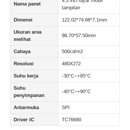
4.3 inci layar mobil
Nama panel
tampilan
Layar Lcd IPS
Dimensi
122.02*74.68*7.1mm
Ukuran area
Layar sentuh LCD TFT
98.70*57.50mm
melihat
Cahaya
500cd/m2
monitor LCD portabel
Resolusi
480X272
Modul Layar OLED
Suhu kerja
-30°C~+85°C
Suhu
layar LCD mobil
-40°C~+90°C
penyimpanan
Layar LCD melingkar
Antarmuka
SPI
Driver IC
TC76680
Panel layar sentuh LCD