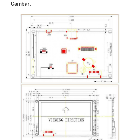
Gambar:
Layar LCD UART
Tampilan Kertas Elektronik
Layar LCD Monochrome
Modul LCD COG
Layar LCD STN
Panel LCD
Modul Layar LCD Kustom