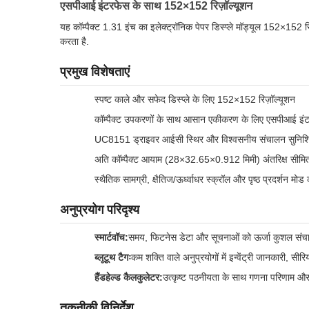
एसपीआई इंटरफेस के साथ 152×152 रिज़ॉल्यूशन
यह कॉम्पैक्ट 1.31 इंच का इलेक्ट्रॉनिक पेपर डिस्प्ले मॉड्यूल 152×152 र
करता है.
प्रमुख विशेषताएं
स्पष्ट काले और सफेद डिस्प्ले के लिए 152×152 रिज़ॉल्यूशन
कॉम्पैक्ट उपकरणों के साथ आसान एकीकरण के लिए एसपीआई इंट
UC8151 ड्राइवर आईसी स्थिर और विश्वसनीय संचालन सुनिश्च
अति कॉम्पैक्ट आयाम (28×32.65×0.912 मिमी) अंतरिक्ष सीमि
स्थैतिक सामग्री, क्षैतिज/ऊर्ध्वाधर स्क्रॉल और पृष्ठ प्रदर्शन मो
अनुप्रयोग परिदृश्य
स्मार्टवॉच:
समय, फिटनेस डेटा और सूचनाओं को ऊर्जा कुशल संचाल
ब्लूटूथ टैगः
कम शक्ति वाले अनुप्रयोगों में इन्वेंट्री जानकारी, स
हैंडहेल्ड कैलकुलेटर:
उत्कृष्ट पठनीयता के साथ गणना परिणाम और का
तकनीकी विनिर्देश