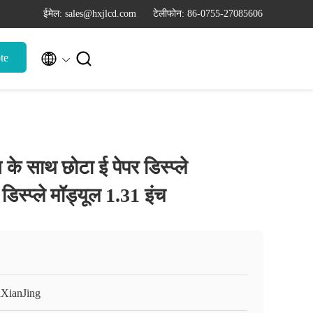
ईमेल: sales@hxjlcd.com
टेलीफोन: 86-0755-27085606


te
े साथ छोटा ई पेपर डिस्प्ले
िस्प्ले मॉड्यूल 1.31 इंच
XianJing