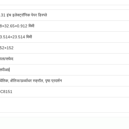
.31 इंच इलेक्ट्रॉनिक पेपर डिस्प्ले
8×32.65×0.912 मिमी
3.514×23.514 मिमी
52×152
ाला/सफेद
सपीआई
थैतिक, क्षैतिज/ऊर्ध्वाधर स्क्रॉल, पृष्ठ प्रदर्शन
C8151