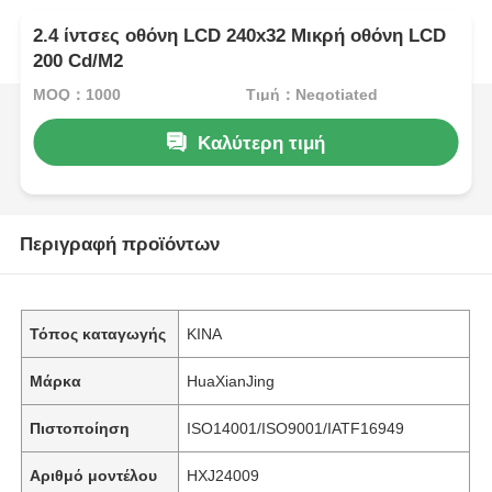
2.4 ίντσες οθόνη LCD 240x32 Μικρή οθόνη LCD
200 Cd/M2
MOQ：1000
Τιμή：Negotiated
Καλύτερη τιμή
Περιγραφή προϊόντων
Τόπος καταγωγής
ΚΙΝΑ
Μάρκα
HuaXianJing
Πιστοποίηση
ISO14001/ISO9001/IATF16949
Αριθμό μοντέλου
HXJ24009