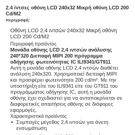
2.4 ίντσες οθόνη LCD 240x32 Μικρή οθόνη LCD 200
Cd/M2
περιγραφή:
Οθόνη LCD 2,4 ιντσών 240x32 Μικρή οθόνη
LCD 200 Cd/M2
Περιγραφή προϊόντος
Μονάδα οθόνης LCD 2,4 ιντσών ανάλυσης
240*320 Διεπαφή MIPI 200 πρόγραμμα
οδήγησης φωτεινότητας IC ILI9341/GT911
Αυτή η μονάδα οθόνης LCD 2,4 ιντσών διαθέτει
ανάλυση 240x320. Χρησιμοποιεί διεπαφή MIPI
και προσφέρει φωτεινότητα 200 cd/m². Με την
υποστήριξη είτε του ILI9341 είτε του GT911 του
προγράμματος οδήγησης IC, αυτή η μονάδα
Αρχική
οθόνης έχει σχεδιαστεί για να ανταποκρίνεται σε
διαφορετικές απαιτήσεις οθόνης σε διάφορες
εφαρμογές.
Προϊόντα
Χαρακτηριστικά προϊόντος
Συμπαγές μέγεθος 2,4 ιντσών για άνετη
ενσωμάτωση
Βίντεο