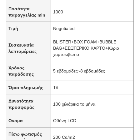
Ποσότητα
1000
παραγγελίας min
Τιμή
Negotiated
BLISTER+BOX FOAM+BUBBLE
Συσκευασία
BAG+ΕΣΩΤΕΡΙΚΟ ΚΑΡΤΟ+Κύριο
λεπτομέρειες
χαρτοκιβώτιο
Χρόνος
5 εβδομάδες~8 εβδομάδες
παράδοσης
Όροι πληρωμής
T/t
Δυνατότητα
100 χιλιάρικα το μήνα.
προσφοράς
Ονομα
Οθόνη LCD
Πίσω φωτισμός
200 Cd/m2