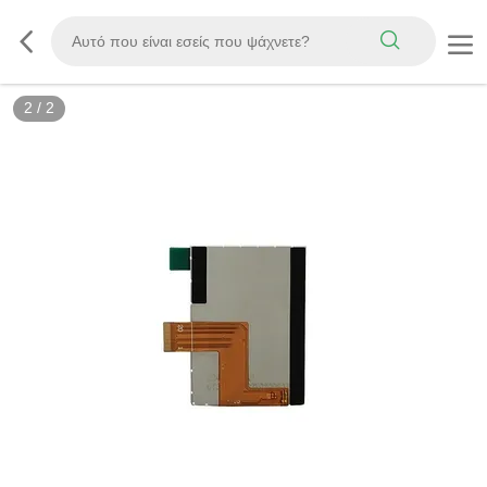
2
/
2