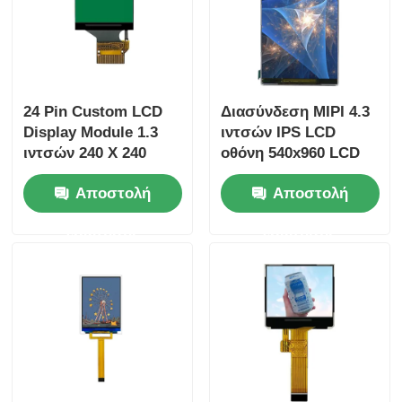
24 Pin Custom LCD
Διασύνδεση MIPI 4.3
Display Module 1.3
ιντσών IPS LCD
ιντσών 240 X 240
οθόνη 540x960 LCD
οθόνη πλήρης γωνίας
Panel 350 Cd/M2
Αποστολή
Αποστολή
θέασης
ερώτησης
ερώτησης