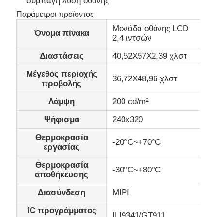
συμπαγή λύση οθόνης
Παράμετροι προϊόντος
Επίδειξη ΔΙΕΘΝΏΝ ΕΙΔΗΣΕΟΓΡΑΦΙΚΏΝ ΠΡΑΚΤΟΡΕ
Μονάδα οθόνης LCD
Όνομα πίνακα
2,4 ιντσών
Διαστάσεις
40,52Χ57Χ2,39 χλστ
Οθόνη αφής LCD TFT LCD
Μέγεθος περιοχής
36,72Χ48,96 χλστ
προβολής
φορητή οθόνη LCD
Λάμψη
200 cd/m²
Μονάδα οθόνης OLED
Ψήφισμα
240x320
Θερμοκρασία
-20°C~+70°C
εργασίας
Επίδειξη αυτοκινήτων LCD
Θερμοκρασία
-30°C~+80°C
αποθήκευσης
Στρογγυλή οθόνη LCD
Διασύνδεση
MIPI
Επιτροπή οθόνης αφής LCD
IC προγράμματος
ILI9341/GT911