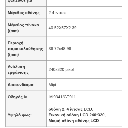
φωτεινότητα
Μέγεθος οθόνης
2.4 ίντσες
Μέγεθος πίνακα
40.52X57X2.39
((mm)
Περιοχή
παρακολούθησης
36.72x48.96
((mm)
Ανάλυση
240x320 pixel
εμφάνισης
Διασυνδέομαι
Mipi
Οδηγός Ic
ΙΛΙ9341/GT911
οθόνη 2
,
4 ίντσας LCD
,
Υψηλό φως:
Εικονική οθόνη LCD 240*320
,
Μικρή οθόνη οθόνης LCD