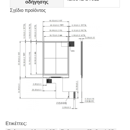
οδήγησης
Σχέδιο προϊόντος
Εικονική οθόνη LCD
Ε Ετικέτα χαρτιού
Μονοχρωματική οθόνη LCD
Ενότητα ΒΑΡΑΙΝΩ LCD
Επίδειξη STN LCD
Πίνακα ελεγχόμενης ενέργειας
Ετικέττες:
Ενότητα επίδειξης συνήθειας LCD