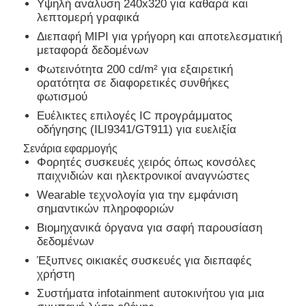
Υψηλή ανάλυση 240x320 για καθαρά και
λεπτομερή γραφικά
Διεπαφή MIPI για γρήγορη και αποτελεσματική
Σχετικά με εμάς
μεταφορά δεδομένων
Φωτεινότητα 200 cd/m² για εξαιρετική
ορατότητα σε διαφορετικές συνθήκες
Ξενάγηση στο Εργοστάσιο
φωτισμού
Ευέλικτες επιλογές IC προγράμματος
Ποιοτικός έλεγχος
οδήγησης (ILI9341/GT911) για ευελιξία
Σενάρια εφαρμογής
Φορητές συσκευές χειρός όπως κονσόλες
Επικοινωνήστε μαζί μας
παιχνιδιών και ηλεκτρονικοί αναγνώστες
Wearable τεχνολογία για την εμφάνιση
σημαντικών πληροφοριών
Ειδήσεις
Βιομηχανικά όργανα για σαφή παρουσίαση
δεδομένων
Υποθέσεις
Έξυπνες οικιακές συσκευές για διεπαφές
χρήστη
Συστήματα infotainment αυτοκινήτου για μια
Οθόνη LCD TFT