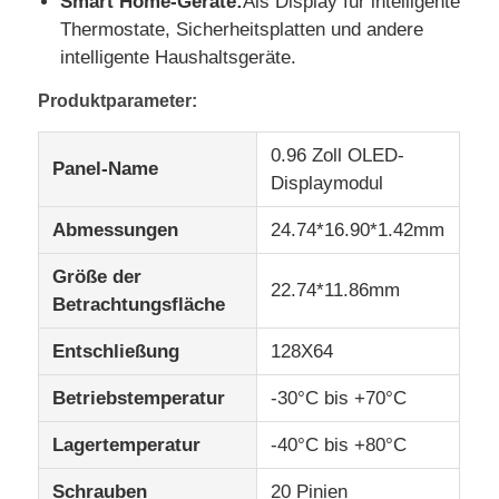
Smart Home-Geräte:
Als Display für intelligente
Thermostate, Sicherheitsplatten und andere
intelligente Haushaltsgeräte.
IPS Lcd-Anzeige
Produktparameter:
TFT LCD -Touchscreen
0.96 Zoll OLED-
Panel-Name
Displaymodul
Portabler LCD-Monitor
Abmessungen
24.74*16.90*1.42mm
OLED-Anzeigen-Modul
Größe der
22.74*11.86mm
Betrachtungsfläche
Auto LCD-Anzeige
Entschließung
128X64
Betriebstemperatur
-30°C bis +70°C
Kreisförmiger LCD-Bildschirm
Lagertemperatur
-40°C bis +80°C
Lcd-Touch Screen Platte
Schrauben
20 Pinien