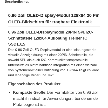
Beschreibung:
0.96 Zoll OLED-Display-Modul 128x64 20 Pin
OLED-Bildschirm für tragbare Elektronik
0.96 Zoll OLED-Displaymodul 20PIN SPI/I2C-
Schnittstelle 128x64 Auflösung Treiber IC
SSD1315
Das 0,96-Zoll-OLED-Displaymodul ist eine leistungsstarke
visuelle Anzeigelösung mit einer 20PIN-Schnittstelle, die
sowohl SPI- als auch I2C-Kommunikationsprotokolle
unterstützt.es bietet nahtlose Integration mit einer Vielzahl
von SystemenMit einer Auflösung von 128x64 zeigt es klare
und lebendige Bilder und Text.
Zu Hause
Eigenschaften des Produkts:
Produkte
Kompakte Größe:
Der Formfaktor von 0,96 Zoll
macht ihn ideal für Anwendungen, bei denen der
Platz begrenzt ist.
Videos