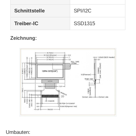
Schnittstelle
SPI/I2C
UART-LCD-Display
Treiber-IC
SSD1315
E Papierbildschirm
Zeichnung:
Monochrome Bildschirm
ZAHN LCD-Modul
Anzeige STN LCD
VLCD-Bildschirm
Kundenspezifisches lcd-Anzeigenmodul
Umbauten: