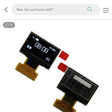
2
/
4