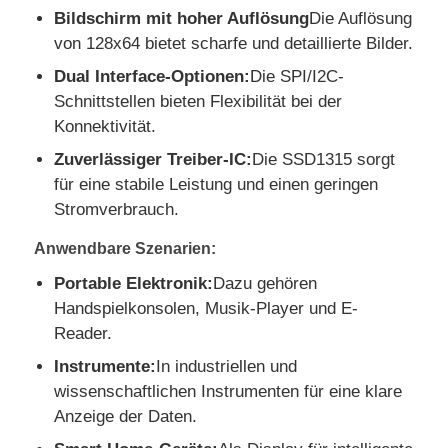
Bildschirm mit hoher Auflösung
Die Auflösung
von 128x64 bietet scharfe und detaillierte Bilder.
Über uns
Dual Interface-Optionen:
Die SPI/I2C-
Schnittstellen bieten Flexibilität bei der
Werksbesichtigung
Konnektivität.
Zuverlässiger Treiber-IC:
Die SSD1315 sorgt
für eine stabile Leistung und einen geringen
Qualitätskontrolle
Stromverbrauch.
Kontakt
Anwendbare Szenarien:
Portable Elektronik:
Dazu gehören
Handspielkonsolen, Musik-Player und E-
Nachrichten
Reader.
Instrumente:
In industriellen und
Fälle
wissenschaftlichen Instrumenten für eine klare
Anzeige der Daten.
TFT LCD -Anzeige