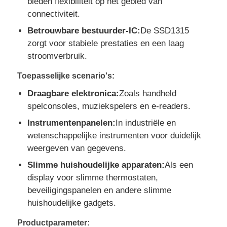
bieden flexibiliteit op het gebied van
connectiviteit.
Over Ons
Betrouwbare bestuurder-IC:
De SSD1315
zorgt voor stabiele prestaties en een laag
stroomverbruik.
Fabriekstour
Toepasselijke scenario's:
Draagbare elektronica:
Zoals handheld
Kwaliteitscontrole
spelconsoles, muziekspelers en e-readers.
Instrumentenpanelen:
In industriële en
Neem contact met ons op
wetenschappelijke instrumenten voor duidelijk
weergeven van gegevens.
Nieuws
Slimme huishoudelijke apparaten:
Als een
display voor slimme thermostaten,
Gevallen
beveiligingspanelen en andere slimme
huishoudelijke gadgets.
TFT LCD -display
Productparameter: