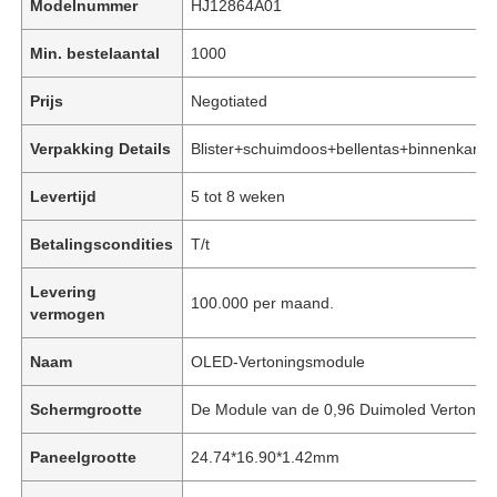
Modelnummer
HJ12864A01
Min. bestelaantal
1000
Prijs
Negotiated
Verpakking Details
Blister+schuimdoos+bellentas+binnenkarto
Levertijd
5 tot 8 weken
Betalingscondities
T/t
Levering
100.000 per maand.
vermogen
Naam
OLED-Vertoningsmodule
Schermgrootte
De Module van de 0,96 Duimoled Vertonin
Paneelgrootte
24.74*16.90*1.42mm