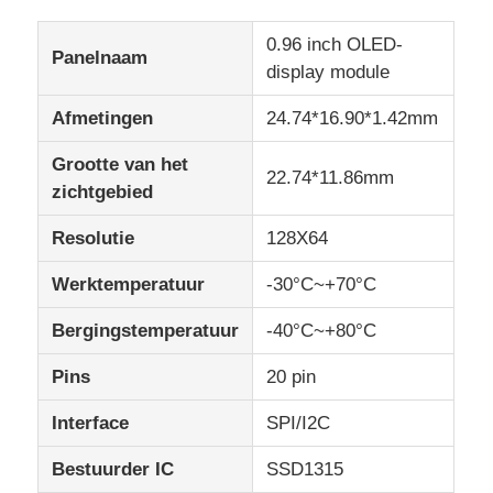
0.96 inch OLED-
Panelnaam
IPS Lcd Vertoning
display module
Afmetingen
24.74*16.90*1.42mm
TFT LCD Touchscreen
Grootte van het
22.74*11.86mm
zichtgebied
draagbare lcd-monitor
Resolutie
128X64
OLED-Vertoningsmodule
Werktemperatuur
-30°C~+70°C
Bergingstemperatuur
-40°C~+80°C
Autolcd Vertoning
Pins
20 pin
Circulair LCD-scherm
Interface
SPI/I2C
Bestuurder IC
SSD1315
LCD touch screenpaneel