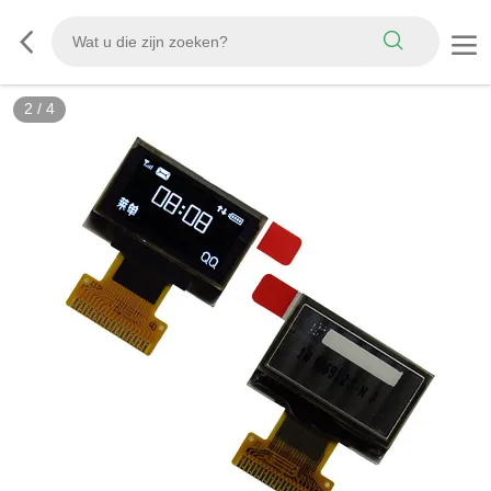
2
/
4