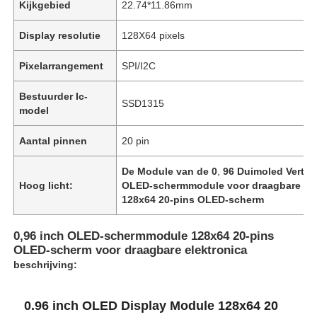
Kijkgebied
22.74*11.86mm
Display resolutie
128X64 pixels
Pixelarrangement
SPI/I2C
Bestuurder Ic-
SSD1315
model
Aantal pinnen
20 pin
De Module van de 0
,
96 Duimoled Verto
Hoog licht:
OLED-schermmodule voor draagbare ele
128x64 20-pins OLED-scherm
0,96 inch OLED-schermmodule 128x64 20-pins
OLED-scherm voor draagbare elektronica
beschrijving:
0.96 inch OLED Display Module 128x64 20