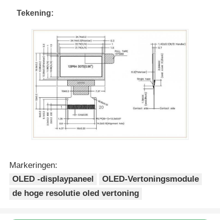
Tekening:
UART LCD-scherm
E-papier display
Monochroom LCD-scherm
RADERTJElcd Module
De Vertoning van STN LCD
Markeringen:
OLED -displaypaneel
OLED-Vertoningsmodule
VLCD-paneel
de hoge resolutie oled vertoning
Douanelcd vertoningsmodule